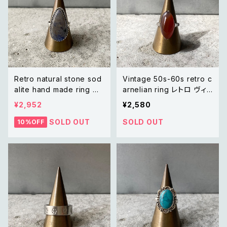
Retro natural stone sod
Vintage 50s-60s retro c
alite hand made ring レ
arnelian ring レトロ ヴィ
トロ アクセサリー 天然石
ンテージ アクセサリー 天然
¥2,952
¥2,580
ソーダライト ハンドメイド リ
石 カーネリアン リング
ング 指輪
SOLD OUT
SOLD OUT
10%OFF