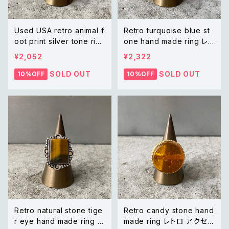
Used USA retro animal f
Retro turquoise blue st
oot print silver tone ring
one hand made ring レト
レトロ アメリカ ユーズド ア
ロ アクセサリー ターコイズ
¥2,052
¥2,322
クセサリー アニマル フット
ブルー ストーン ハンドメイ
プリント メンズ リング
ド リング 指輪
SOLD OUT
SOLD OUT
10%OFF
10%OFF
Retro natural stone tige
Retro candy stone hand
r eye hand made ring レ
made ring レトロ アクセサ