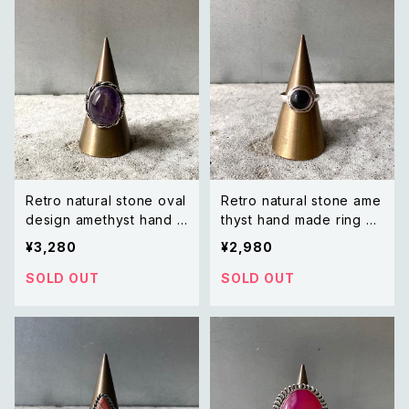
Retro natural stone oval
Retro natural stone ame
design amethyst hand m
thyst hand made ring レ
ade ring レトロ アクセサリ
トロ アクセサリー 天然石
¥3,280
¥2,980
ー オーバル デザイン 天然
アメジスト ハンドメイド リン
石 アメジスト ハンドメイド
グ 指輪
SOLD OUT
SOLD OUT
リング 指輪