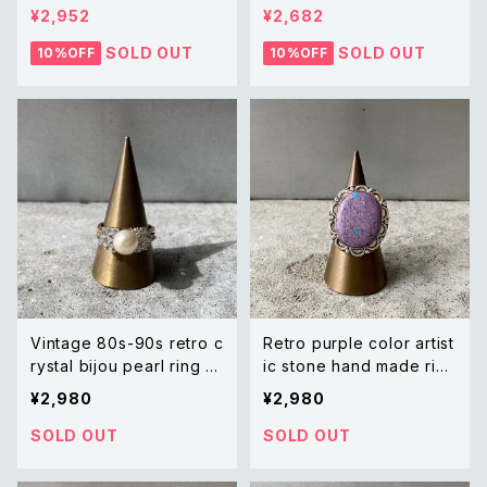
トロ アクセサリー 天然石
リ キャンディー ストーン ハ
¥2,952
¥2,682
タイガーアイ ハンドメイド リ
ンドメイド リング 指輪
ング 指輪
SOLD OUT
SOLD OUT
10%OFF
10%OFF
Vintage 80s-90s retro c
Retro purple color artist
rystal bijou pearl ring レ
ic stone hand made ring
トロ ヴィンテージ アクセサ
レトロ アクセサリー パープ
¥2,980
¥2,980
リー ゴールド クリスタル ビ
ル 紫 アーティスティック ス
ジュー パール リング
トーン ハンドメイド リング
SOLD OUT
SOLD OUT
指輪