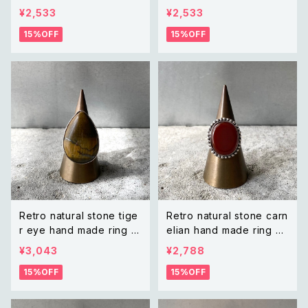
トロ アクセサリー 琥珀色
レトロ ヴィンテージ アクセ
¥2,533
¥2,533
ドロップ ストーン ハンドメ
サリー シルバー クリスタル
15%OFF
15%OFF
イド リング 指輪
ビジュー インフィニティ リ
ング
Retro natural stone tige
Retro natural stone carn
r eye hand made ring レ
elian hand made ring レ
トロ アクセサリー 天然石
トロ アクセサリー 天然石
¥3,043
¥2,788
タイガーアイ ハンドメイド リ
カーネリアン ハンドメイド リ
15%OFF
15%OFF
ング 指輪
ング 指輪