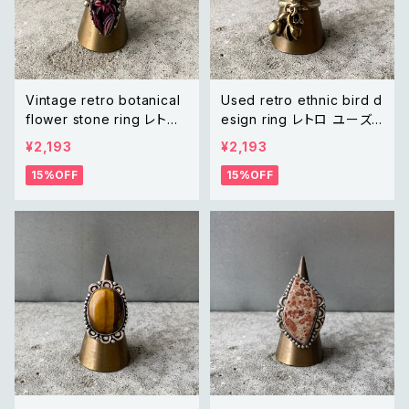
Vintage retro botanical
Used retro ethnic bird d
flower stone ring レトロ
esign ring レトロ ユーズド
ヴィンテージ アクセサリー
アクセサリー エスニック バ
¥2,193
¥2,193
ボタニカル フラワー 花 スト
ード 鳥 デザイン リング 指
15%OFF
15%OFF
ーン リング 指輪
輪