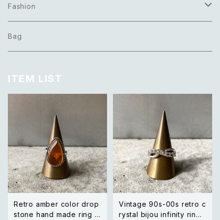
Necklace
Fashion
Pierce
Tops
Bag
Earring
Bottoms
ITEM LIST
Bracelet
Onepiece
Ring
Outer
Brooch
Scarf
Belt
Others
Retro amber color drop
Vintage 90s-00s retro c
stone hand made ring レ
rystal bijou infinity ring
Hair accessory