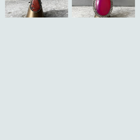
Retro natural stone red
Retro natural stone pink
jasper hand made ring
chalcedony hand made
キーワードから探す
レトロ アクセサリー 天然石
ring レトロ アクセサリー
¥3,280
¥3,280
レッド ジャスパー ハンドメ
天然石 ピンク カルセドニー
イド リング 指輪
ハンドメイド リング 指輪
SOLD OUT
SOLD OUT
カテゴリから探す
Home
Accessory
Ring
Accessory