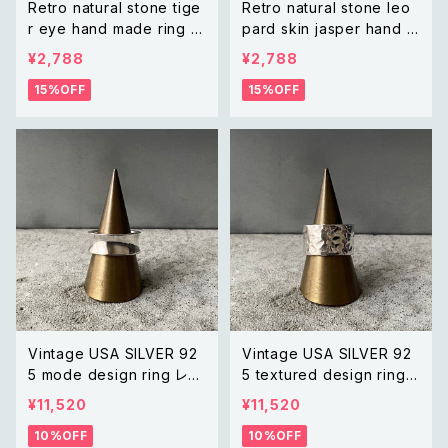
Retro natural stone tige
Retro natural stone leo
r eye hand made ring レ
pard skin jasper hand m
トロ アクセサリー 天然石
ade ring レトロ アクセサリ
¥2,788
¥2,788
タイガーアイ ハンドメイド リ
ー 天然石 レオパードスキン
15%OFF
15%OFF
ング 指輪
ジャスパー ハンドメイド リ
ング 指輪
Vintage USA SILVER 92
Vintage USA SILVER 92
5 mode design ring レト
5 textured design ring
ロ アメリカ ヴィンテージ ア
レトロ アメリカ ヴィンテー
¥11,520
¥11,520
クセサリー シルバー925 モ
ジ アクセサリー シルバー9
10%OFF
10%OFF
ード デザイン リング
25 テクスチャード デザイン