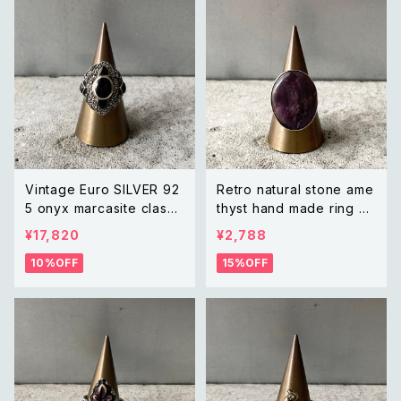
Vintage Euro SILVER 92
Retro natural stone ame
5 onyx marcasite classi
thyst hand made ring レ
cal design ring レトロ ユ
トロ アクセサリー 天然石
¥17,820
¥2,788
ーロ ヴィンテージ アクセサ
アメジスト ハンドメイド リン
10%OFF
15%OFF
リー シルバー925 天然石
グ 指輪
オニキス マーカサイト クラ
シカル デザイン リング