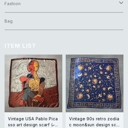
Necklace
Fashion
Pierce
Tops
Bag
Earring
Bottoms
ITEM LIST
Bracelet
Onepiece
Ring
Outer
Brooch
Scarf
Belt
Others
Vintage USA Pablo Pica
Vintage 90s retro zodia
sso art design scarf レト
c moon&sun design sca
Hair accessory