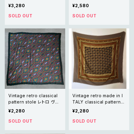
ロ アメリカ ヴィンテージ パ
rf レトロ ヴィンテージ 星座
¥3,280
¥2,580
ブロ・ピカソ アート デザイ
月と太陽 デザイン ネイビー
ン 大判 スカーフ
大判 スカーフ
SOLD OUT
SOLD OUT
Vintage retro classical
Vintage retro made in I
pattern stole レトロ ヴィ
TALY classical pattern s
ンテージ クラシカル柄 スト
tole レトロ ヴィンテージ イ
¥2,280
¥2,280
ール
タリア製 クラシカル柄 大判
ストール
SOLD OUT
SOLD OUT