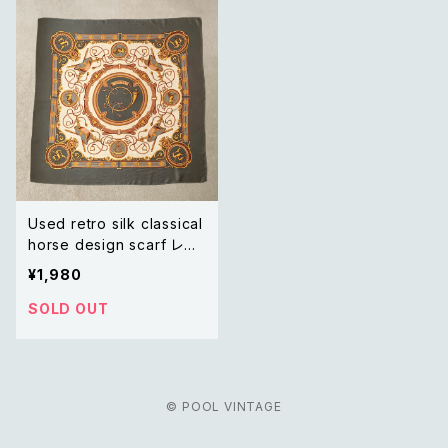
Used retro silk classical
horse design scarf レト
ロ ユーズド シルク クラシ
¥1,980
カル 馬柄 デザイン 大判 ス
カーフ
SOLD OUT
© POOL VINTAGE