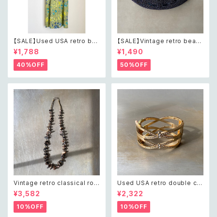
【SALE】Used USA retro bot
【SALE】Vintage retro bead
anical flower salopette sh
s embroidery navy blue po
¥1,788
¥1,490
ort pants レトロ アメリカ ユー
uch レトロ ヴィンテージ ホワイ
ズド 古着 ライトグリーン ボタニ
ト ビーズ刺繍 ネイビー 紺色 ポ
40%OFF
50%OFF
カル フラワー サロペット ショー
ーチ
トパンツ
Vintage retro classical rou
Used USA retro double cro
gh cut shell beads necklac
ss crystal bijou bangle レト
¥3,582
¥2,322
e レトロ ヴィンテージ アクセサ
ロ アメリカ ユーズド アクセサリ
リー クラシカル ラフカット シェ
ー ゴールド ダブル クロス ビジ
10%OFF
10%OFF
ル ビーズ ネックレス
ュー バングル