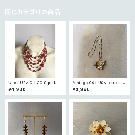
同じカテゴリの商品
Used USA CHICO'S pink×
Vintage 00s USA retro saf
white beads necklace レト
ari design elephant swing
¥4,980
¥3,980
ロ アメリカ ユーズド アクセサリ
charm necklace レトロ アメ
ー チコス ピンク×ホワイト ビー
リカ ヴィンテージ アクセサリー
ズ 5連 ネックレス
サファリ デザイン エレファント
ゾウ スウィング チャーム ネック
レス