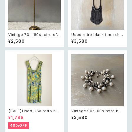
Vintage 70s-80s retro off
Used retro black tone chai
white round cabochon earr
n fringe necklace レトロ ユ
¥2,580
¥3,580
ings レトロ ヴィンテージ アク
ーズド アクセサリー ブラック チ
セサリー オフホワイト ラウンド
ェーン フリンジ ネックレス
カボション イヤリング
【SALE】Used USA retro bot
Vintage 90s-00s retro bot
anical flower salopette sh
anical crystal bijou×pearl
¥1,788
¥3,580
ort pants レトロ アメリカ ユー
bracelet レトロ ヴィンテージ
ズド 古着 ライトグリーン ボタニ
アクセサリー ボタニカル クリス
40%OFF
カル フラワー サロペット ショー
タル ビジュー×パール ブレスレ