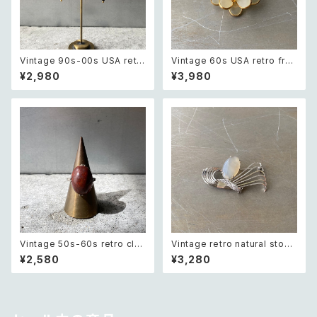
Vintage 90s-00s USA retr
Vintage 60s USA retro fros
o amber color beads pierc
ted glass botanical flower
¥2,980
¥3,980
e レトロ アメリカ ヴィンテージ
crystal bijou brooch レトロ
アクセサリー 琥珀色 ビーズ ピ
アメリカ ヴィンテージ アクセサ
アス/イヤリング
リー フロストガラス ボタニカル
フラワー クリスタル ビジュー ブ
ローチ
Vintage 50s-60s retro clas
Vintage retro natural stone
sical stone ring レトロ ヴィン
classical brooch レトロ ヴィ
¥2,580
¥3,280
テージ アクセサリー クラシカル
ンテージ アクセサリー 天然石
ストーン リング
クラシカル ブローチ