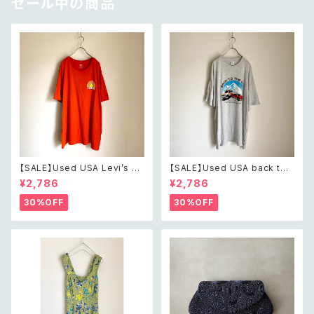
セール中の商品
【SALE】Used USA Levi’s su
【SALE】Used USA back to t
nrise design orange t shirt
he 80s car design t shirt レ
¥2,786
¥2,786
レトロ アメリカ ユーズド 古着
トロ アメリカ ユーズド 古着 カ
リーバイス サンライズ デザイン
ーデザイン ライトグレー Tシャ
30%OFF
30%OFF
オレンジ Tシャツ XXL
ツ XXL