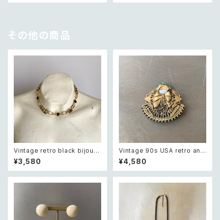
その他の商品
Vintage retro black bijou b
Vintage 90s USA retro ang
icolor chain necklace レト
el nurse brooch レトロ アメ
¥3,580
¥4,580
ロ ヴィンテージ アクセサリー ブ
リカ ヴィンテージ アクセサリー
ラック ビジュー バイカラー チェ
エンジェル ナース ブローチ
ーン ネックレス