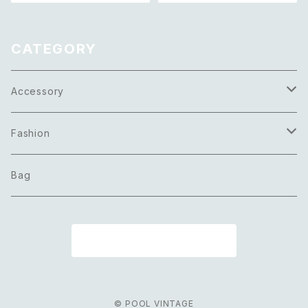
トパンツ
ット
CATEGORY
Accessory
Necklace
Fashion
Pierce
Tops
Bag
Earring
Bottoms
商品一覧に戻る
Bracelet
Onepiece
Ring
Outer
© POOL VINTAGE