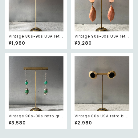
Vintage 80s-90s USA retr
Vintage 90s-00s USA retr
o sun design pierce レトロ
o pink×gold marble beads
¥1,980
¥3,280
アメリカ ヴィンテージ アクセサ
pierce レトロ アメリカ ヴィン
リー 太陽 デザイン ピアス
テージ アクセサリー ピンク×ゴ
ールド マーブル ビーズ ピアス/
イヤリング
Vintage 90s-00s retro gre
Vintage 80s USA retro bla
en aventurine pierce レトロ
ck enamel circle design pi
¥3,580
¥2,980
ヴィンテージ アクセサリー 天然
erces レトロ アメリカ ヴィンテ
石 グリーンアベンチュリン ピア
ージ アクセサリー ブラック エナ
ス/イヤリング
メル サークル デザイン ピアス