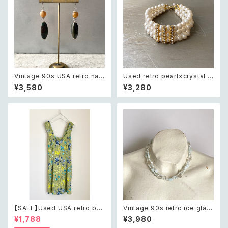
Vintage 90s USA retro nat
Used retro pearl×crystal b
ural stone agate×green ja
ijou wide bracelet レトロ ユ
¥3,580
¥3,280
sper swing design pierce
ーズド アクセサリー クリスタル
レトロ アメリカ ヴィンテージ ア
ビジュー 3連 ワイド ブレスレッ
クセサリー 天然石 アゲート×グ
ト
リーンジャスパー スウィング デ
ザイン ピアス/イヤリング
【SALE】Used USA retro bot
Vintage 90s retro ice glas
anical flower salopette sh
s beads beads necklace
¥1,788
¥3,980
ort pants レトロ アメリカ ユー
レトロ ヴィンテージ アクセサリ