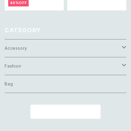
ズド 古着 ライトグリーン ボタニ
ー アイス ガラス ビーズ 2連 ネ
40%OFF
カル フラワー サロペット ショー
ックレス
トパンツ
CATEGORY
Accessory
Necklace
Fashion
Pierce
Tops
Bag
Earring
Bottoms
商品一覧に戻る
Bracelet
Onepiece