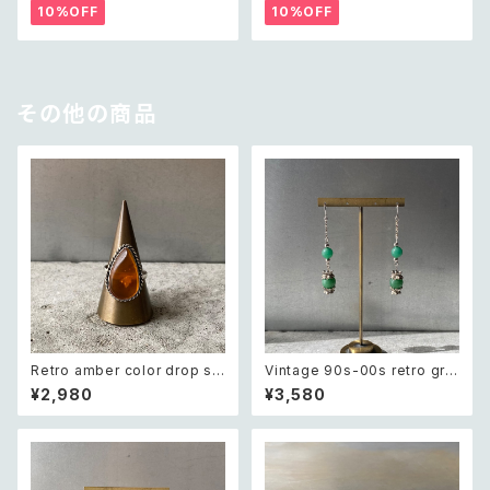
リー クラシカル ラフカット シェ
ー ゴールド ダブル クロス ビジ
10%OFF
10%OFF
ル ビーズ ネックレス
ュー バングル
その他の商品
Retro amber color drop st
Vintage 90s-00s retro gre
one hand made ring レトロ
en aventurine pierce レトロ
¥2,980
¥3,580
アクセサリー 琥珀色 ドロップ ス
ヴィンテージ アクセサリー 天然
トーン ハンドメイド リング 指輪
石 グリーンアベンチュリン ピア
ス/イヤリング