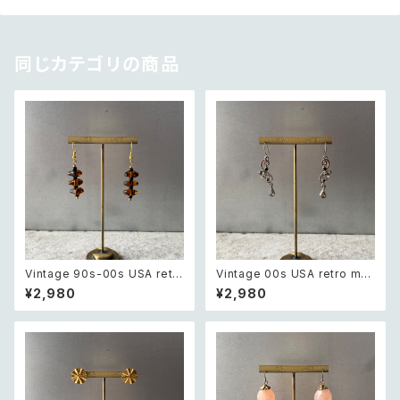
同じカテゴリの商品
Vintage 90s-00s USA retr
Vintage 00s USA retro mo
o amber color beads pierc
notone bijou classical des
¥2,980
¥2,980
e レトロ アメリカ ヴィンテージ
ign pierce レトロ アメリカ ヴ
アクセサリー 琥珀色 ビーズ ピ
ィンテージ アクセサリー モノト
アス/イヤリング
ーン ビジュー クラシカル デザ
イン ピアス/イヤリング