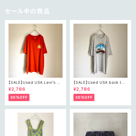
セール中の商品
【SALE】Used USA Levi’s su
【SALE】Used USA back to t
nrise design orange t shirt
he 80s car design t shirt レ
¥2,786
¥2,786
レトロ アメリカ ユーズド 古着
トロ アメリカ ユーズド 古着 カ
リーバイス サンライズ デザイン
ーデザイン ライトグレー Tシャ
30%OFF
30%OFF
オレンジ Tシャツ XXL
ツ XXL