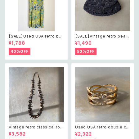
【SALE】Used USA retro bot
【SALE】Vintage retro bead
anical flower salopette sh
s embroidery navy blue po
¥1,788
¥1,490
ort pants レトロ アメリカ ユー
uch レトロ ヴィンテージ ホワイ
ズド 古着 ライトグリーン ボタニ
ト ビーズ刺繍 ネイビー 紺色 ポ
40%OFF
50%OFF
カル フラワー サロペット ショー
ーチ
トパンツ
Vintage retro classical rou
Used USA retro double cro
gh cut shell beads necklac
ss crystal bijou bangle レト
¥3,582
¥2,322
e レトロ ヴィンテージ アクセサ
ロ アメリカ ユーズド アクセサリ