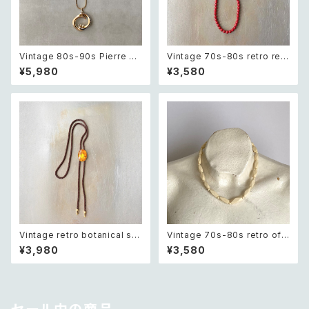
Vintage 80s-90s Pierre ca
Vintage 70s-80s retro red
rdin crystal bijou bicolor g
beads necklace レトロ ヴィ
¥5,980
¥3,580
eometric necklace レトロ ヴ
ンテージ アクセサリー レッド 赤
ィンテージ アクセサリー ピエー
ビーズ ネックレス
ル・カルダン クリスタル ビジュ
ー バイカラー ジオメトリック ネ
ックレス
Vintage retro botanical sai
Vintage 70s-80s retro off
ling ship intaglio loop tie
white beads necklace レト
¥3,980
¥3,580
レトロ ヴィンテージ アクセサリ
ロ ヴィンテージ アクセサリー オ
ー 帆船 デザイン 裏彫り ループ
フホワイト ビーズ ネックレス
タイ