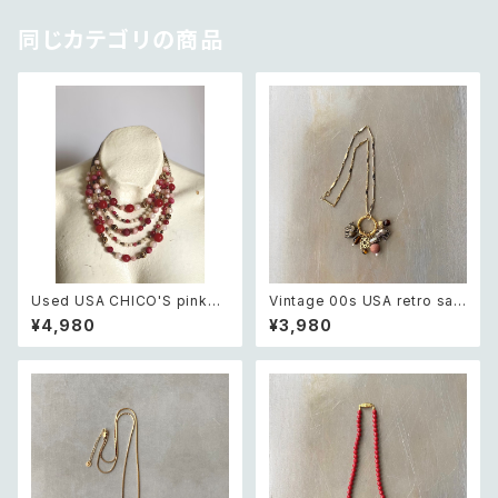
同じカテゴリの商品
Used USA CHICO'S pink×
Vintage 00s USA retro saf
white beads necklace レト
ari design elephant swing
¥4,980
¥3,980
ロ アメリカ ユーズド アクセサリ
charm necklace レトロ アメ
ー チコス ピンク×ホワイト ビー
リカ ヴィンテージ アクセサリー
ズ 5連 ネックレス
サファリ デザイン エレファント
ゾウ スウィング チャーム ネック
レス