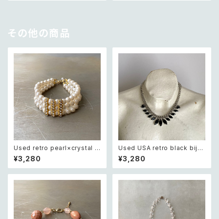
その他の商品
Used retro pearl×crystal b
Used USA retro black bijo
ijou wide bracelet レトロ ユ
u necklace レトロ アメリカ ユ
¥3,280
¥3,280
ーズド アクセサリー クリスタル
ーズド アクセサリー ブラック ビ
ビジュー 3連 ワイド ブレスレッ
ジュー ネックレス
ト