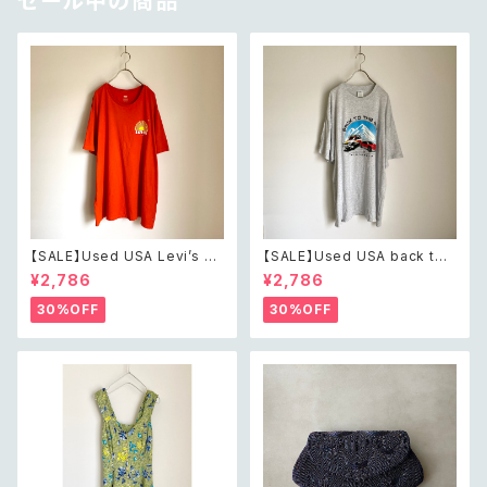
セール中の商品
【SALE】Used USA Levi’s su
【SALE】Used USA back to t
nrise design orange t shirt
he 80s car design t shirt レ
¥2,786
¥2,786
レトロ アメリカ ユーズド 古着
トロ アメリカ ユーズド 古着 カ
リーバイス サンライズ デザイン
ーデザイン ライトグレー Tシャ
30%OFF
30%OFF
オレンジ Tシャツ XXL
ツ XXL