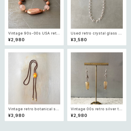
Vintage 90s-00s USA retr
Used retro crystal glass b
o pink×gold marble beads
eads necklace レトロ ユーズ
¥2,980
¥3,580
bracelet レトロ アメリカ ヴィ
ド アクセサリー クリスタル ガラ
ンテージ アクセサリー ピンク×
ス ビーズ ネックレス
ゴールド マーブル ビーズ ブレ
スレット
Vintage retro botanical sai
Vintage 00s retro silver to
ling ship intaglio loop tie
ne natural stone agate pie
¥3,980
¥2,980
レトロ ヴィンテージ アクセサリ
rce レトロ ヴィンテージ アクセ
ー 帆船 デザイン 裏彫り ループ
サリー シルバー 天然石 アゲー
タイ
ト ピアス/イヤリング