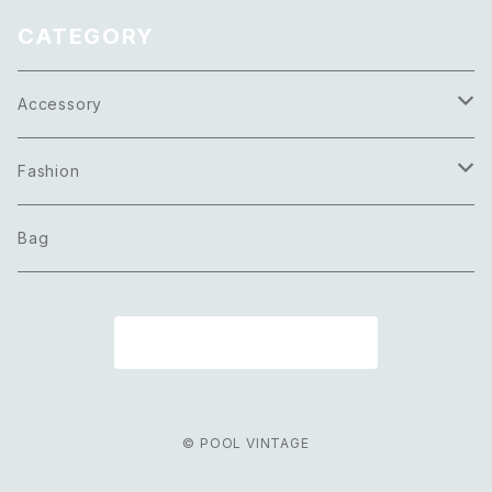
CATEGORY
Accessory
Necklace
Fashion
Pierce
Tops
Bag
Earring
Bottoms
商品一覧に戻る
Bracelet
Onepiece
Ring
Outer
© POOL VINTAGE