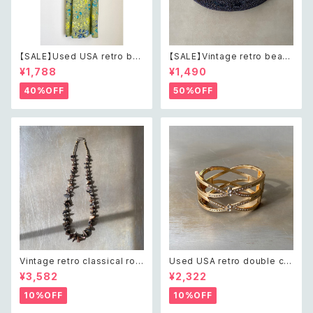
【SALE】Used USA retro bot
【SALE】Vintage retro bead
anical flower salopette sh
s embroidery navy blue po
¥1,788
¥1,490
ort pants レトロ アメリカ ユー
uch レトロ ヴィンテージ ホワイ
ズド 古着 ライトグリーン ボタニ
ト ビーズ刺繍 ネイビー 紺色 ポ
40%OFF
50%OFF
カル フラワー サロペット ショー
ーチ
トパンツ
Vintage retro classical rou
Used USA retro double cro
gh cut shell beads necklac
ss crystal bijou bangle レト
¥3,582
¥2,322
e レトロ ヴィンテージ アクセサ
ロ アメリカ ユーズド アクセサリ
リー クラシカル ラフカット シェ
ー ゴールド ダブル クロス ビジ
10%OFF
10%OFF
ル ビーズ ネックレス
ュー バングル