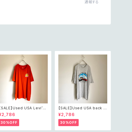
通報する
【SALE】Used USA Levi’s
【SALE】Used USA back t
sunrise design orange t
o the 80s car design t sh
¥2,786
¥2,786
shirt レトロ アメリカ ユーズ
irt レトロ アメリカ ユーズド
ド 古着 リーバイス サンライズ
古着 カーデザイン ライトグレ
30%OFF
30%OFF
デザイン オレンジ Tシャツ X
ー Tシャツ XXL
XL