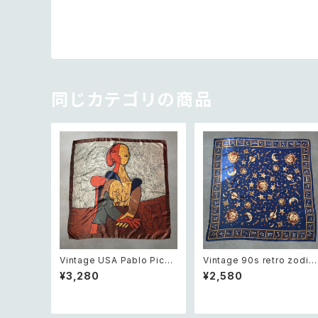
同じカテゴリの商品
Vintage USA Pablo Picas
Vintage 90s retro zodia
so art design scarf レトロ
moon&sun design scarf
¥3,280
¥2,580
アメリカ ヴィンテージ パブ
レトロ ヴィンテージ 星座 月
ロ・ピカソ アート デザイン 大
と太陽 デザイン ネイビー 大
判 スカーフ
判 スカーフ