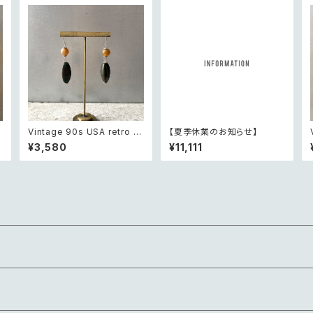
Vintage 90s USA retro n
【夏季休業のお知らせ】
atural stone agate×gree
¥3,580
¥11,111
n jasper swing design pi
erce レトロ アメリカ ヴィン
テージ アクセサリー 天然石
アゲート×グリーンジャスパー
スウィング デザイン ピアス/イ
ヤリング