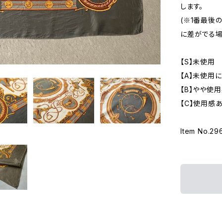
します。
(※1番最後
に差がでる場
【S】未使用
【A】未使用
【B】やや使
【C】使用感
Item No.29