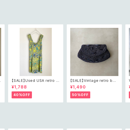
【SALE】Used USA retro b
【SALE】Vintage retro bea
h
otanical flower salopett
ds embroidery navy blue
¥1,788
¥1,490
e short pants レトロ アメリ
pouch レトロ ヴィンテージ
カ ユーズド 古着 ライトグリー
ホワイト ビーズ刺繍 ネイビー
40%OFF
50%OFF
ン ボタニカル フラワー サロペ
紺色 ポーチ
ット ショートパンツ