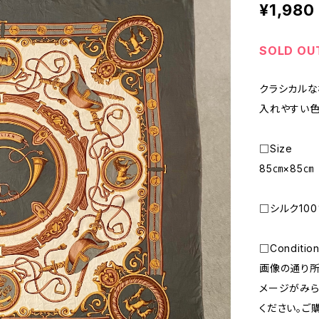
¥1,980
SOLD OU
クラシカルな
入れやすい色
□Size
85㎝×85㎝
□シルク10
□Conditio
画像の通り
メージがみら
ください。ご