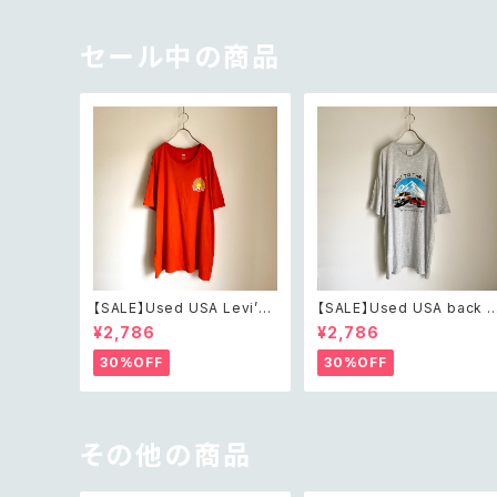
セール中の商品
【SALE】Used USA Levi’s
【SALE】Used USA back t
sunrise design orange t
o the 80s car design t s
¥2,786
¥2,786
shirt レトロ アメリカ ユーズ
irt レトロ アメリカ ユーズド
ド 古着 リーバイス サンライズ
古着 カーデザイン ライトグレ
30%OFF
30%OFF
デザイン オレンジ Tシャツ X
ー Tシャツ XXL
XL
その他の商品