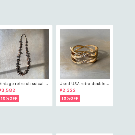
Vintage retro classical ro
Used USA retro double c
ugh cut shell beads nec
ross crystal bijou bangle
¥3,582
¥2,322
klace レトロ ヴィンテージ ア
レトロ アメリカ ユーズド アク
クセサリー クラシカル ラフカ
セサリー ゴールド ダブル クロ
10%OFF
10%OFF
ット シェル ビーズ ネックレス
ス ビジュー バングル