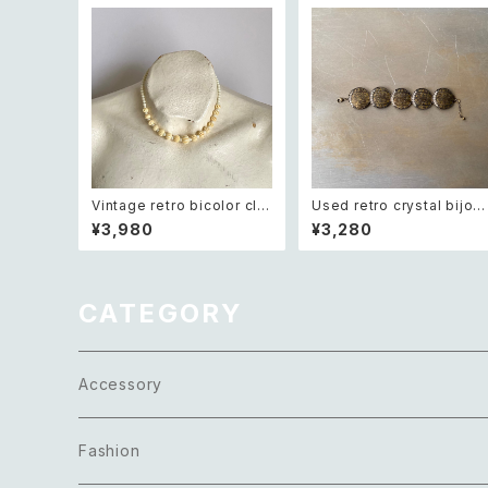
Vintage retro bicolor cla
Used retro crystal bijou
ssical carving beads nec
antique design bracelet
¥3,980
¥3,280
klace レトロ ヴィンテージ ア
レトロ ユーズド アクセサリー
クセサリー オフホワイト バイ
クリスタル ビジュー アンティ
カラー クラシカル カービング
ーク デザイン ブレスレット
ビーズ ネックレス
CATEGORY
Accessory
Necklace
Fashion