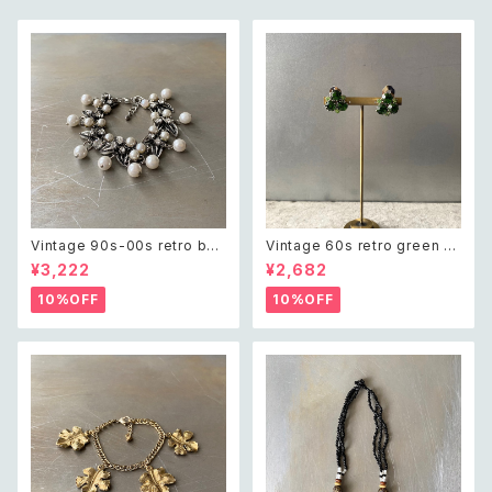
Vintage 90s-00s retro bot
Vintage 60s retro green bi
anical crystal bijou×pearl
jou earring レトロ ヴィンテー
¥3,222
¥2,682
bracelet レトロ ヴィンテージ
ジ アクセサリー グリーン ビジュ
アクセサリー ボタニカル クリス
ー イヤリング
10%OFF
10%OFF
タル ビジュー×パール ブレスレ
ット