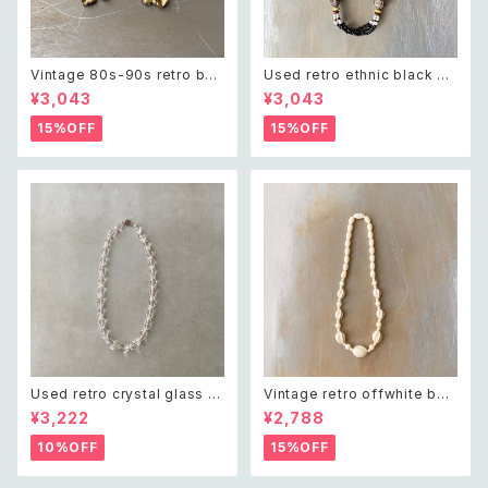
Vintage 80s-90s retro bot
Used retro ethnic black be
anical leaf charm bracelet
ads necklace レトロ ユーズ
¥3,043
¥3,043
レトロ ヴィンテージ アクセサリ
ド アクセサリー エスニック ブラ
ー ゴールド ボタニカル リーフ
ック ビーズ ネックレス
15%OFF
15%OFF
チャーム ブレスレット
Used retro crystal glass b
Vintage retro offwhite bea
eads necklace レトロ ユーズ
ds necklace レトロ ヴィンテ
¥3,222
¥2,788
ド アクセサリー クリスタル ガラ
ージ アクセサリー オフホワイト
ス ビーズ ネックレス
ビーズ ネックレス
10%OFF
15%OFF