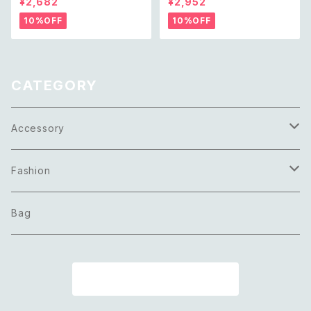
¥2,682
¥2,952
e レトロ アメリカ ヴィンテージ
ace レトロ アメリカ ヴィンテー
アクセサリー グリーン 緑 ガラス
ジ アクセサリー ゴールド トリプ
10%OFF
10%OFF
ビーズ ピアス/イヤリング
ル ツイスト サークル デザイン
ネックレス
CATEGORY
Accessory
Necklace
Fashion
Pierce
Tops
Bag
Earring
Bottoms
商品一覧に戻る
Bracelet
Onepiece