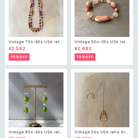
Vintage 70s-80s USA retr
Vintage 90s-00s USA retr
o classical beads necklac
o pink×gold marble beads
¥3,582
¥2,682
e レトロ アメリカ ヴィンテージ
bracelet レトロ アメリカ ヴィ
アクセサリー クラシカル ビーズ
ンテージ アクセサリー ピンク×
10%OFF
10%OFF
2連 ネックレス
ゴールド マーブル ビーズ ブレ
スレット
Vintage 80s-90s USA retr
Vintage 00s USA retro tripl
o green glass beads pierc
e twist circle design neckl