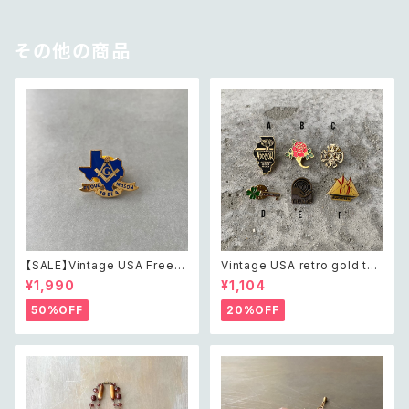
その他の商品
【SALE】Vintage USA Freem
Vintage USA retro gold ton
ason blue enameled Texa
e pin brooch レトロ アメリカ
¥1,990
¥1,104
s Proud to be A Mason pin
ヴィンテージ アクセサリー レト
brooch アメリカ ヴィンテージ
ロ ゴールド ピン ブローチ
50%OFF
20%OFF
アクセサリー フリーメイソン ブ
ルー エナメル ピン ブローチ