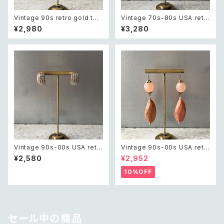
Vintage 90s retro gold ton
Vintage 70s-80s USA retr
e botanical leaf pierce レト
o green tassel beads big
¥2,980
¥3,280
ロ ヴィンテージ アクセサリー ゴ
pierce レトロ アメリカ ヴィン
ールド ボタニカル リーフ ピア
テージ アクセサリー グリーン タ
ス/イヤリング
ッセル ビーズ ビッグ ピアス
Vintage 90s-00s USA retr
Vintage 90s-00s USA retr
o textured half hoop pierc
o pink×gold marble beads
¥2,580
¥2,952
e レトロ アメリカ ヴィンテージ
pierce レトロ アメリカ ヴィン
アクセサリー シルバー テクスチ
テージ アクセサリー ピンク×ゴ
10%OFF
ャード ハーフ フープ ピアス
ールド マーブル ビーズ ピアス/
イヤリング
セール中の商品