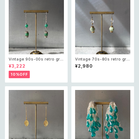
Vintage 90s-00s retro gre
Vintage 70s-80s retro gre
en aventurine pierce レトロ
en bijou classical beads pi
¥3,222
¥2,980
ヴィンテージ アクセサリー 天然
erce レトロ ヴィンテージ アク
石 グリーンアベンチュリン ピア
セサリー グリーン ビジュー クラ
10%OFF
ス/イヤリング
シカル ビーズ ピアス/イヤリング