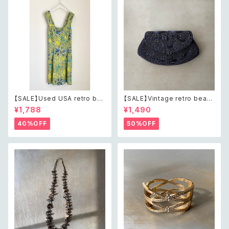
【SALE】Used USA retro bot
【SALE】Vintage retro bead
anical flower salopette sh
s embroidery navy blue po
¥1,788
¥1,490
ort pants レトロ アメリカ ユー
uch レトロ ヴィンテージ ホワイ
ズド 古着 ライトグリーン ボタニ
ト ビーズ刺繍 ネイビー 紺色 ポ
40%OFF
50%OFF
カル フラワー サロペット ショー
ーチ
トパンツ