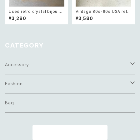
Used retro crystal bijou an
Vintage 80s-90s USA retr
tique design bracelet レト
o purple shell necklace レ
¥3,280
¥3,580
ロ ユーズド アクセサリー クリス
トロ アメリカ ヴィンテージ アク
タル ビジュー アンティーク デザ
セサリー 天然石 パープル シェ
イン ブレスレット
ル ネックレス
CATEGORY
Accessory
Necklace
Fashion
Pierce
Tops
Bag
Earring
Bottoms
商品一覧に戻る