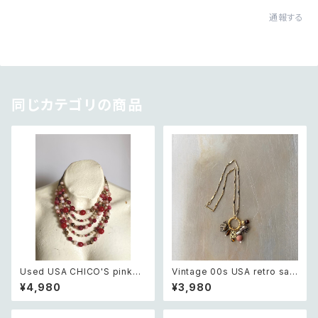
通報する
同じカテゴリの商品
Used USA CHICO'S pink×
Vintage 00s USA retro saf
white beads necklace レト
ari design elephant swing
¥4,980
¥3,980
ロ アメリカ ユーズド アクセサリ
charm necklace レトロ アメ
ー チコス ピンク×ホワイト ビー
リカ ヴィンテージ アクセサリー
ズ 5連 ネックレス
サファリ デザイン エレファント