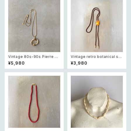
ゾウ スウィング チャーム ネック
レス
Vintage 80s-90s Pierre ca
Vintage retro botanical sai
rdin crystal bijou bicolor g
ling ship intaglio loop tie
¥5,980
¥3,980
eometric necklace レトロ ヴ
レトロ ヴィンテージ アクセサリ
ィンテージ アクセサリー ピエー
ー 帆船 デザイン 裏彫り ループ
ル・カルダン クリスタル ビジュ
タイ
ー バイカラー ジオメトリック ネ
ックレス