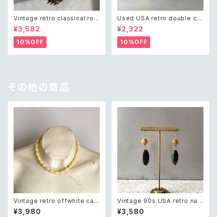
Vintage retro classical rou
Used USA retro double cro
gh cut shell beads necklac
ss crystal bijou bangle レト
¥3,582
¥2,322
e レトロ ヴィンテージ アクセサ
ロ アメリカ ユーズド アクセサリ
リー クラシカル ラフカット シェ
ー ゴールド ダブル クロス ビジ
10%OFF
10%OFF
ル ビーズ ネックレス
ュー バングル
その他の商品
Vintage retro offwhite car
Vintage 90s USA retro nat
ving beads necklace レトロ
ural stone agate×green ja
¥3,980
¥3,580
ヴィンテージ アクセサリー オフ
sper swing design pierce