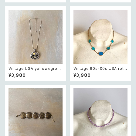
ホワイト カービング ビーズ ネッ
レトロ アメリカ ヴィンテージ ア
クレス
クセサリー 天然石 アゲート×グ
リーンジャスパー スウィング デ
ザイン ピアス/イヤリング
Vintage USA yellow×green
Vintage 90s-00s USA retr
bijou design charm neckla
o blue bicolor enamel hex
¥3,980
¥3,980
ce レトロ アメリカ ヴィンテー
agon design necklace レト
ジ アクセサリー イエロー×グリ
ロ アメリカ ヴィンテージ アクセ
ーン ビジュー デザイン チャー
サリー ブルー バイカラー エナメ
ム ネックレス
ル ヘキサゴン デザイン ネックレ
ス