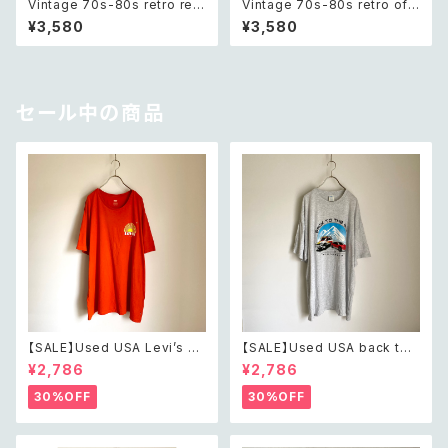
Vintage 70s-80s retro red
Vintage 70s-80s retro off
beads necklace レトロ ヴィ
white beads necklace レト
¥3,580
¥3,580
ンテージ アクセサリー レッド 赤
ロ ヴィンテージ アクセサリー オ
ビーズ ネックレス
フホワイト ビーズ ネックレス
セール中の商品
【SALE】Used USA Levi’s su
【SALE】Used USA back to t
nrise design orange t shirt
he 80s car design t shirt レ
¥2,786
¥2,786
レトロ アメリカ ユーズド 古着
トロ アメリカ ユーズド 古着 カ
リーバイス サンライズ デザイン
ーデザイン ライトグレー Tシャ
30%OFF
30%OFF
オレンジ Tシャツ XXL
ツ XXL