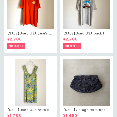
【SALE】Used USA Levi’s su
【SALE】Used USA back to t
nrise design orange t shirt
he 80s car design t shirt レ
¥2,786
¥2,786
レトロ アメリカ ユーズド 古着
トロ アメリカ ユーズド 古着 カ
リーバイス サンライズ デザイン
ーデザイン ライトグレー Tシャ
30%OFF
30%OFF
オレンジ Tシャツ XXL
ツ XXL
【SALE】Used USA retro bot
【SALE】Vintage retro bead
anical flower salopette sh
s embroidery navy blue po
¥1,788
¥1,490