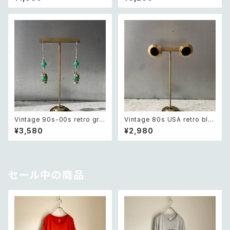
アメリカ ヴィンテージ アクセサ
pierce レトロ アメリカ ヴィン
リー 太陽 デザイン ピアス
テージ アクセサリー ピンク×ゴ
ールド マーブル ビーズ ピアス/
イヤリング
Vintage 90s-00s retro gre
Vintage 80s USA retro bla
en aventurine pierce レトロ
ck enamel circle design pi
¥3,580
¥2,980
ヴィンテージ アクセサリー 天然
erces レトロ アメリカ ヴィンテ
石 グリーンアベンチュリン ピア
ージ アクセサリー ブラック エナ
ス/イヤリング
メル サークル デザイン ピアス
セール中の商品