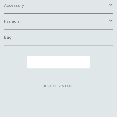
Accessory
Necklace
Fashion
Pierce
Tops
Bag
Earring
Bottoms
商品一覧に戻る
Bracelet
Onepiece
Ring
Outer
© POOL VINTAGE
Brooch
Scarf
Belt
Others