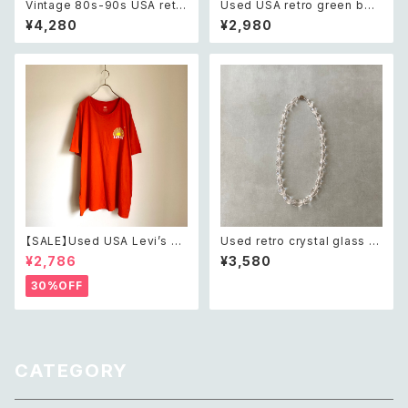
Vintage 80s-90s USA retr
Used USA retro green bea
o gold tone classical wide
ds pierce レトロ アメリカ ユ
¥4,280
¥2,980
design chain bracelet レト
ーズド アクセサリー グリーン ビ
ロ アメリカ ヴィンテージ アクセ
ーズ ピアス/イヤリング
サリー ゴールド クラシカル ワイ
ド デザイン チェーン ブレスレッ
ト
【SALE】Used USA Levi’s su
Used retro crystal glass b
nrise design orange t shirt
eads necklace レトロ ユーズ
¥2,786
¥3,580
レトロ アメリカ ユーズド 古着
ド アクセサリー クリスタル ガラ
リーバイス サンライズ デザイン
ス ビーズ ネックレス
30%OFF
オレンジ Tシャツ XXL
CATEGORY