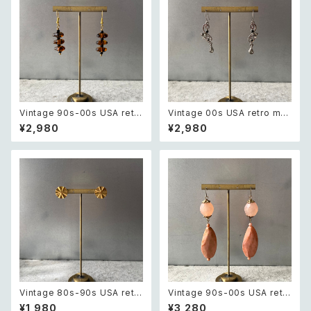
Vintage 90s-00s USA retr
Vintage 00s USA retro mo
o amber color beads pierc
notone bijou classical des
¥2,980
¥2,980
e レトロ アメリカ ヴィンテージ
ign pierce レトロ アメリカ ヴ
アクセサリー 琥珀色 ビーズ ピ
ィンテージ アクセサリー モノト
アス/イヤリング
ーン ビジュー クラシカル デザ
イン ピアス/イヤリング
Vintage 80s-90s USA retr
Vintage 90s-00s USA retr
o sun design pierce レトロ
o pink×gold marble beads
¥1,980
¥3,280