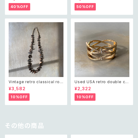
ort pants レトロ アメリカ ユー
uch レトロ ヴィンテージ ホワイ
ズド 古着 ライトグリーン ボタニ
ト ビーズ刺繍 ネイビー 紺色 ポ
40%OFF
50%OFF
カル フラワー サロペット ショー
ーチ
トパンツ
Vintage retro classical rou
Used USA retro double cro
gh cut shell beads necklac
ss crystal bijou bangle レト
¥3,582
¥2,322
e レトロ ヴィンテージ アクセサ
ロ アメリカ ユーズド アクセサリ
リー クラシカル ラフカット シェ
ー ゴールド ダブル クロス ビジ
10%OFF
10%OFF
ル ビーズ ネックレス
ュー バングル
その他の商品