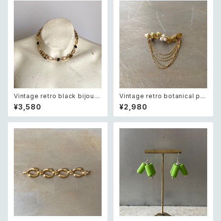
Vintage retro black bijou b
Vintage retro botanical pe
icolor chain necklace レト
arl×bijou brooch レトロ ヴィ
¥3,580
¥2,980
ロ ヴィンテージ アクセサリー ブ
ンテージ アクセサリー ボタニカ
ラック ビジュー バイカラー チェ
ル パール×ビジュー ドレープ チ
ーン ネックレス
ェーン ブローチ