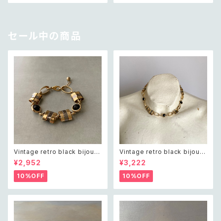
セール中の商品
Vintage retro black bijou b
Vintage retro black bijou b
icolor chain bracelet レトロ
icolor chain necklace レト
¥2,952
¥3,222
ヴィンテージ アクセサリー ブラ
ロ ヴィンテージ アクセサリー ブ
ック ビジュー バイカラー チェー
ラック ビジュー バイカラー チェ
10%OFF
10%OFF
ン ブレスレット
ーン ネックレス