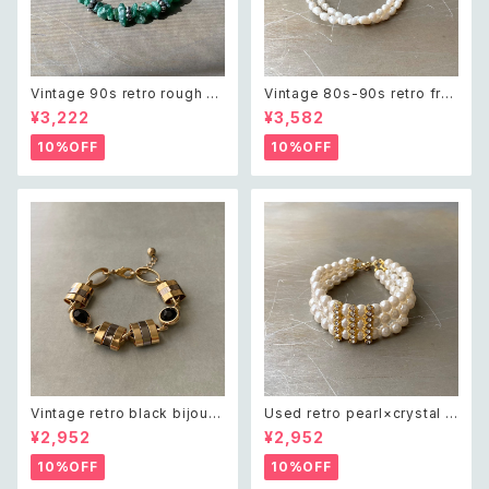
Vintage 90s retro rough cu
Vintage 80s-90s retro fre
t green aventurine bracele
sh water pearl bracelet レ
¥3,222
¥3,582
t レトロ ヴィンテージ アクセサ
トロ ヴィンテージ アクセサリー
リー 天然石 ラフカット グリーン
天然石 淡水パール 2連 ブレス
10%OFF
10%OFF
アベンチュリン ブレスレット
レット
Vintage retro black bijou b
Used retro pearl×crystal b
icolor chain bracelet レトロ
ijou wide bracelet レトロ ユ
¥2,952
¥2,952
ヴィンテージ アクセサリー ブラ
ーズド アクセサリー クリスタル
ック ビジュー バイカラー チェー
ビジュー 3連 ワイド ブレスレッ
10%OFF
10%OFF
ン ブレスレット
ト