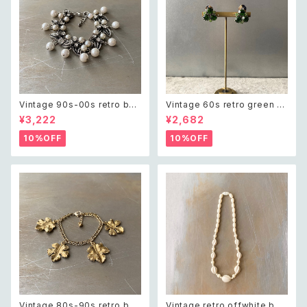
Vintage 90s-00s retro bot
Vintage 60s retro green bi
anical crystal bijou×pearl
jou earring レトロ ヴィンテー
¥3,222
¥2,682
bracelet レトロ ヴィンテージ
ジ アクセサリー グリーン ビジュ
アクセサリー ボタニカル クリス
ー イヤリング
10%OFF
10%OFF
タル ビジュー×パール ブレスレ
ット
Vintage 80s-90s retro bot
Vintage retro offwhite bea