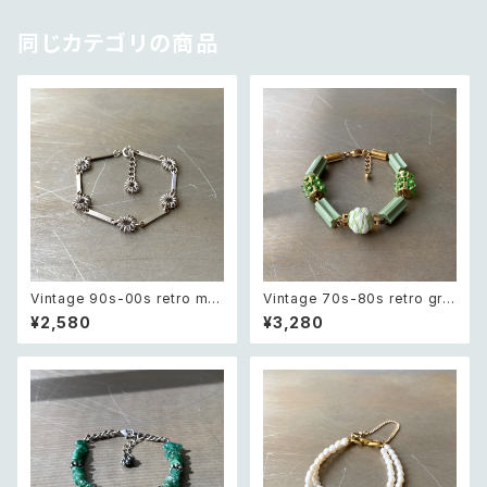
同じカテゴリの商品
Vintage 90s-00s retro met
Vintage 70s-80s retro gre
al wire flower chain bracel
en bijou classical beads b
¥2,580
¥3,280
et レトロ ヴィンテージ アクセサ
racelet レトロ ヴィンテージ ア
リー シルバー メタル ワイヤー
クセサリー グリーン ビジュー ク
フラワー チェーン ブレスレット
ラシカル ビーズ ブレスレット