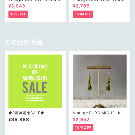
anical leaf charm bracelet
ds necklace レトロ ヴィンテ
¥3,043
¥2,788
レトロ ヴィンテージ アクセサリ
ージ アクセサリー オフホワイト
ー ゴールド ボタニカル リーフ
ビーズ ネックレス
15%OFF
15%OFF
チャーム ブレスレット
その他の商品
◆8周年記念SALE◆
Vintage EURO MICHEL KLE
IN retro green glass beads
¥88,888
¥2,952
pierce レトロ ユーロ ヴィンテ
ージ アクセサリー ミッシェルク
10%OFF
ラン グリーン ガラスビーズ ピア