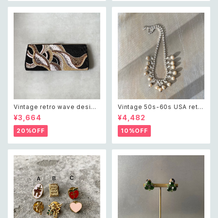
ス/イヤリング
Vintage retro wave design
Vintage 50s-60s USA retro
beads embroidery dark gr
crystal bijou×pearl neckla
¥3,664
¥4,482
een clutch bag レトロ ヴィン
ce レトロ アメリカ ヴィンテー
テージ ウェーブ デザイン ビー
ジ アクセサリー クリスタル ビジ
20%OFF
10%OFF
ズ刺繍 ブラック 黒 クラシカル
ュー×パール ネックレス
クラッチバッグ