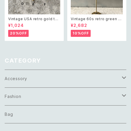
Vintage USA retro gold ton
Vintage 60s retro green bi
e mini pin brooch レトロ ア
jou earring レトロ ヴィンテー
¥1,024
¥2,682
メリカ ヴィンテージ アクセサリ
ジ アクセサリー グリーン ビジュ
ー レトロ ゴールド ミニ ピン ブ
ー イヤリング
20%OFF
10%OFF
ローチ
CATEGORY
Accessory
Necklace
Fashion
Pierce
Tops
Bag