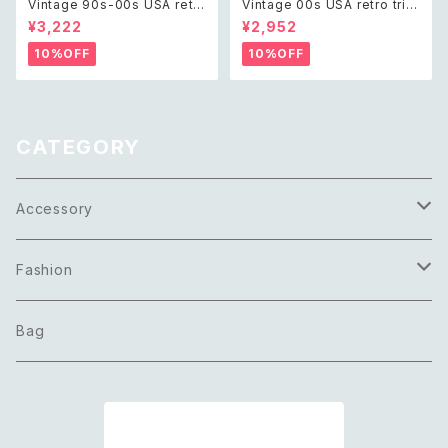
Vintage 90s-00s USA retr
Vintage 00s USA retro tripl
o aurora blue shell beads
e twist circle design neckl
¥3,222
¥2,952
necklace レトロ アメリカ ヴィ
ace レトロ アメリカ ヴィンテー
ンテージ アクセサリー オーロラ
ジ アクセサリー ゴールド トリプ
10%OFF
10%OFF
ブルー シェル ビーズ ネックレス
ル ツイスト サークル デザイン
ネックレス
CATEGORY
Accessory
Necklace
Fashion
Pierce
Tops
Bag
Earring
Bottoms
商品一覧に戻る