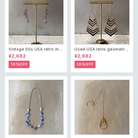
Vintage 00s USA retro mo
Used USA retro geometric
notone bijou classical des
design enamel pierce レト
¥2,682
¥2,682
ign pierce レトロ アメリカ ヴ
ロ アメリカ ユーズド アクセサリ
ィンテージ アクセサリー モノト
ー ジオメトリック デザイン エナ
10%OFF
10%OFF
ーン ビジュー クラシカル デザ
メル ピアス
イン ピアス/イヤリング