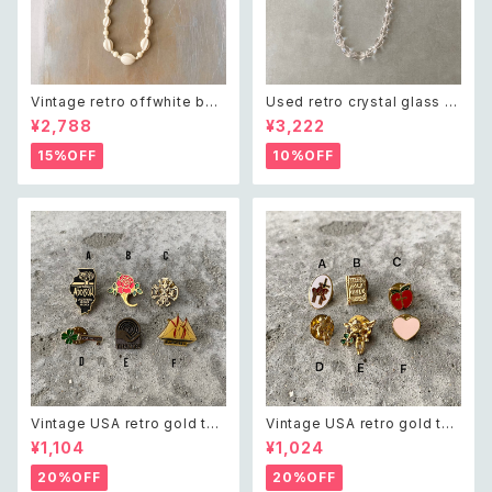
Vintage retro offwhite bea
Used retro crystal glass b
ds necklace レトロ ヴィンテ
eads necklace レトロ ユーズ
¥2,788
¥3,222
ージ アクセサリー オフホワイト
ド アクセサリー クリスタル ガラ
ビーズ ネックレス
ス ビーズ ネックレス
15%OFF
10%OFF
Vintage USA retro gold ton
Vintage USA retro gold ton
e pin brooch レトロ アメリカ
e mini pin brooch レトロ ア
¥1,104
¥1,024
ヴィンテージ アクセサリー レト
メリカ ヴィンテージ アクセサリ
ロ ゴールド ピン ブローチ
ー レトロ ゴールド ミニ ピン ブ
20%OFF
20%OFF
ローチ