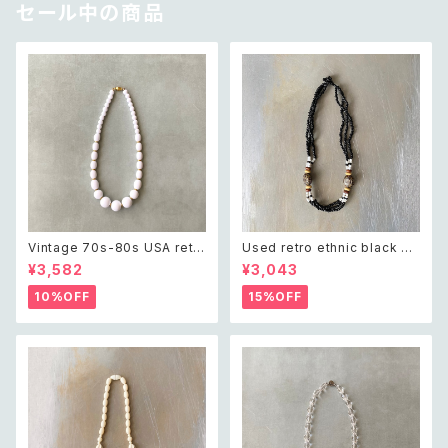
セール中の商品
Vintage 70s-80s USA retr
Used retro ethnic black be
o white beads classical ne
ads necklace レトロ ユーズ
¥3,582
¥3,043
cklace レトロ アメリカ ヴィン
ド アクセサリー エスニック ブラ
テージ アクセサリー ホワイト ビ
ック ビーズ ネックレス
10%OFF
15%OFF
ーズ クラシカル ネックレス