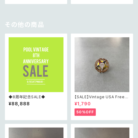
その他の商品
◆8周年記念SALE◆
【SALE】Vintage USA Freem
ason order of the eastern
¥88,888
¥1,790
star 25 year member pin br
ooch アメリカ ヴィンテージ ア
50%OFF
クセサリー フリーメイソン オー
ダーオブザ イースタンスター 2
5年 メンバー ピン ブローチ