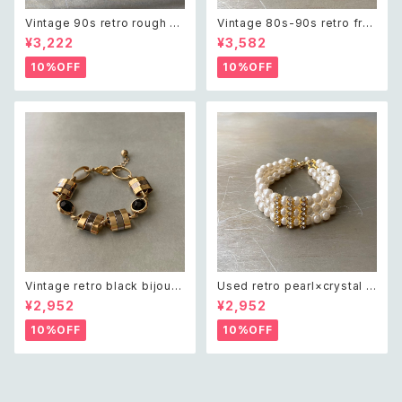
Vintage 90s retro rough cu
Vintage 80s-90s retro fre
t green aventurine bracele
sh water pearl bracelet レ
¥3,222
¥3,582
t レトロ ヴィンテージ アクセサ
トロ ヴィンテージ アクセサリー
リー 天然石 ラフカット グリーン
天然石 淡水パール 2連 ブレス
10%OFF
10%OFF
アベンチュリン ブレスレット
レット
Vintage retro black bijou b
Used retro pearl×crystal b
icolor chain bracelet レトロ
ijou wide bracelet レトロ ユ
¥2,952
¥2,952
ヴィンテージ アクセサリー ブラ
ーズド アクセサリー クリスタル
ック ビジュー バイカラー チェー
ビジュー 3連 ワイド ブレスレッ
10%OFF
10%OFF
ン ブレスレット
ト