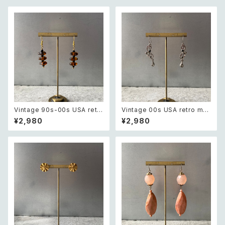
Vintage 90s-00s USA retr
Vintage 00s USA retro mo
o amber color beads pierc
notone bijou classical des
¥2,980
¥2,980
e レトロ アメリカ ヴィンテージ
ign pierce レトロ アメリカ ヴ
アクセサリー 琥珀色 ビーズ ピ
ィンテージ アクセサリー モノト
アス/イヤリング
ーン ビジュー クラシカル デザ
イン ピアス/イヤリング