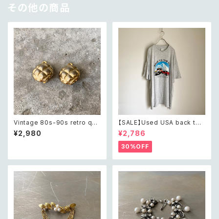
その他の商品
Vintage 80s-90s retro quil
【SALE】Used USA back to t
ting design earring レトロ
he 80s car design t shirt レ
¥2,980
¥2,786
ヴィンテージ アクセサリー ゴー
トロ アメリカ ユーズド 古着 カ
ルド キルティング デザイン イヤ
ーデザイン ライトグレー Tシャ
30%OFF
リング
ツ XXL