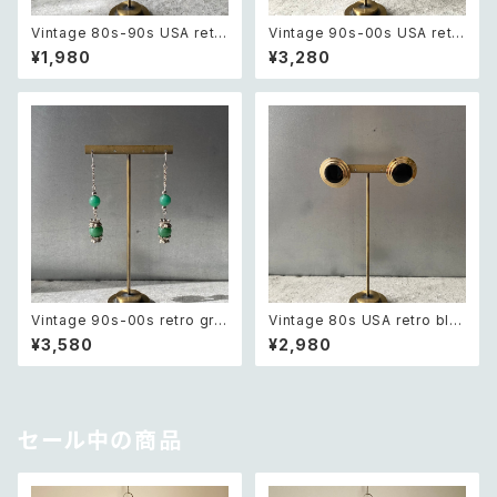
Vintage 80s-90s USA retr
Vintage 90s-00s USA retr
o sun design pierce レトロ
o pink×gold marble beads
¥1,980
¥3,280
アメリカ ヴィンテージ アクセサ
pierce レトロ アメリカ ヴィン
リー 太陽 デザイン ピアス
テージ アクセサリー ピンク×ゴ
ールド マーブル ビーズ ピアス/
イヤリング
Vintage 90s-00s retro gre
Vintage 80s USA retro bla
en aventurine pierce レトロ
ck enamel circle design pi
¥3,580
¥2,980
ヴィンテージ アクセサリー 天然
erces レトロ アメリカ ヴィンテ
石 グリーンアベンチュリン ピア
ージ アクセサリー ブラック エナ
ス/イヤリング
メル サークル デザイン ピアス
セール中の商品