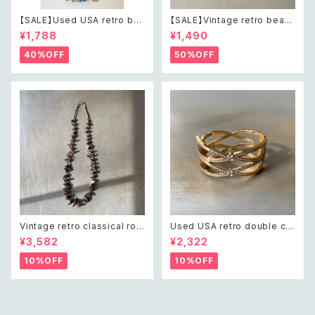
【SALE】Used USA retro bot
【SALE】Vintage retro bead
anical flower salopette sh
s embroidery navy blue po
¥1,788
¥1,490
ort pants レトロ アメリカ ユー
uch レトロ ヴィンテージ ホワイ
ズド 古着 ライトグリーン ボタニ
ト ビーズ刺繍 ネイビー 紺色 ポ
40%OFF
50%OFF
カル フラワー サロペット ショー
ーチ
トパンツ
Vintage retro classical rou
Used USA retro double cro
gh cut shell beads necklac
ss crystal bijou bangle レト
¥3,582
¥2,322
e レトロ ヴィンテージ アクセサ
ロ アメリカ ユーズド アクセサリ
リー クラシカル ラフカット シェ
ー ゴールド ダブル クロス ビジ
10%OFF
10%OFF
ル ビーズ ネックレス
ュー バングル