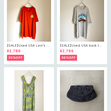
【SALE】Used USA Levi’s su
【SALE】Used USA back to t
nrise design orange t shirt
he 80s car design t shirt レ
¥2,786
¥2,786
レトロ アメリカ ユーズド 古着
トロ アメリカ ユーズド 古着 カ
リーバイス サンライズ デザイン
ーデザイン ライトグレー Tシャ
30%OFF
30%OFF
オレンジ Tシャツ XXL
ツ XXL