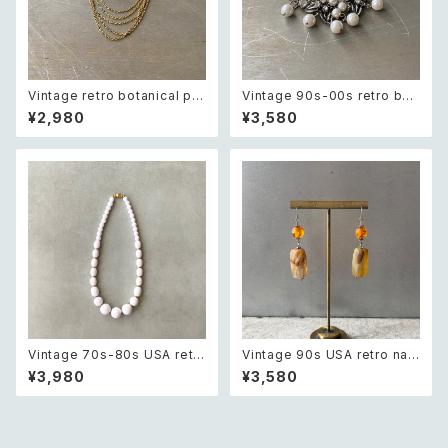
Vintage retro botanical pe
Vintage 90s-00s retro bot
arl×bijou brooch レトロ ヴィ
anical crystal bijou×pearl
¥2,980
¥3,580
ンテージ アクセサリー ボタニカ
bracelet レトロ ヴィンテージ
ル パール×ビジュー ドレープ チ
アクセサリー ボタニカル クリス
ェーン ブローチ
タル ビジュー×パール ブレスレ
ット
Vintage 70s-80s USA retr
Vintage 90s USA retro nat
o white beads classical ne
ural stone agate swing de
¥3,980
¥3,580
cklace レトロ アメリカ ヴィン
sign pierce レトロ アメリカ ヴ
テージ アクセサリー ホワイト ビ
ィンテージ アクセサリー 天然石
ーズ クラシカル ネックレス
アゲート スウィング デザイン ピ
アス/イヤリング