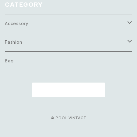
CATEGORY
Accessory
Necklace
Fashion
Pierce
Tops
Bag
Earring
Bottoms
商品一覧に戻る
Bracelet
Onepiece
Ring
Outer
© POOL VINTAGE
Brooch
Scarf