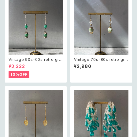
Vintage 90s-00s retro gre
Vintage 70s-80s retro gre
en aventurine pierce レトロ
en bijou classical beads pi
¥3,222
¥2,980
ヴィンテージ アクセサリー 天然
erce レトロ ヴィンテージ アク
石 グリーンアベンチュリン ピア
セサリー グリーン ビジュー クラ
10%OFF
ス/イヤリング
シカル ビーズ ピアス/イヤリング