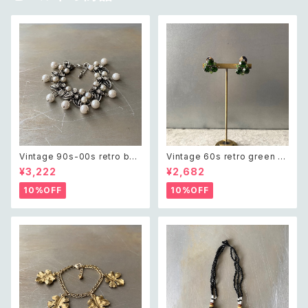
Vintage 90s-00s retro bot
Vintage 60s retro green bi
anical crystal bijou×pearl
jou earring レトロ ヴィンテー
¥3,222
¥2,682
bracelet レトロ ヴィンテージ
ジ アクセサリー グリーン ビジュ
アクセサリー ボタニカル クリス
ー イヤリング
10%OFF
10%OFF
タル ビジュー×パール ブレスレ
ット