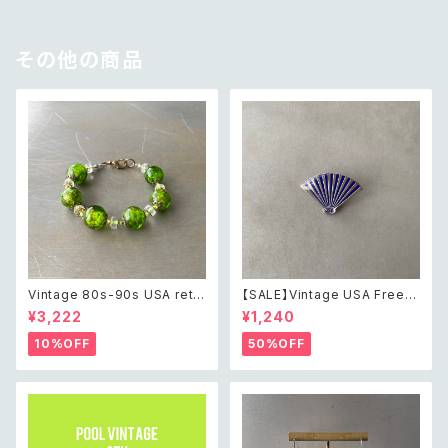
その他の商品
Vintage 80s-90s USA retr
【SALE】Vintage USA Freem
o green glass beads brac
ason order of the eastern
¥3,222
¥1,240
elet レトロ アメリカ ヴィンテー
star hand fan pin brooch ア
ジ アクセサリー グリーン 緑 ガ
メリカ ヴィンテージ アクセサリ
10%OFF
50%OFF
ラス ビーズ ブレスレット
ー フリーメイソン オーダーオブ
ザ イースタンスター 扇子 ピン
ブローチ