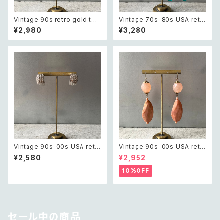
Vintage 90s retro gold ton
Vintage 70s-80s USA retr
e botanical leaf pierce レト
o green tassel beads big
¥2,980
¥3,280
ロ ヴィンテージ アクセサリー ゴ
pierce レトロ アメリカ ヴィン
ールド ボタニカル リーフ ピア
テージ アクセサリー グリーン タ
ス/イヤリング
ッセル ビーズ ビッグ ピアス
Vintage 90s-00s USA retr
Vintage 90s-00s USA retr
o textured half hoop pierc
o pink×gold marble beads
¥2,580
¥2,952
e レトロ アメリカ ヴィンテージ
pierce レトロ アメリカ ヴィン
アクセサリー シルバー テクスチ
テージ アクセサリー ピンク×ゴ
10%OFF
ャード ハーフ フープ ピアス
ールド マーブル ビーズ ピアス/
イヤリング
セール中の商品