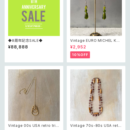
◆8周年記念SALE◆
Vintage EURO MICHEL KLE
IN retro green glass beads
¥88,888
¥2,952
pierce レトロ ユーロ ヴィンテ
ージ アクセサリー ミッシェルク
10%OFF
ラン グリーン ガラスビーズ ピア
ス/イヤリング
Vintage 00s USA retro tripl
Vintage 70s-80s USA retr
e twist circle design neckl
o classical beads necklac