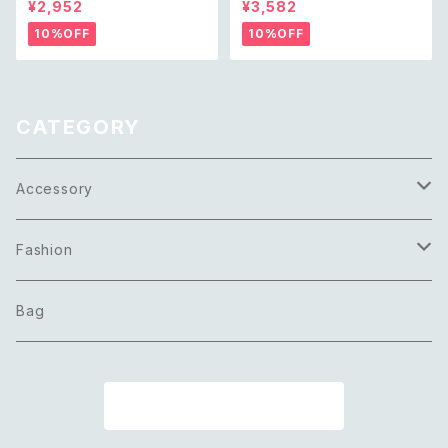
¥2,952
¥3,582
ace レトロ アメリカ ヴィンテー
e レトロ アメリカ ヴィンテージ
ジ アクセサリー ゴールド トリプ
アクセサリー クラシカル ビーズ
10%OFF
10%OFF
ル ツイスト サークル デザイン
2連 ネックレス
ネックレス
CATEGORY
Accessory
Necklace
Fashion
Pierce
Tops
Bag
Earring
Bottoms
商品一覧に戻る
Bracelet
Onepiece