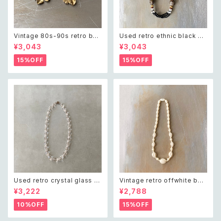
Vintage 80s-90s retro bot
Used retro ethnic black be
anical leaf charm bracelet
ads necklace レトロ ユーズ
¥3,043
¥3,043
レトロ ヴィンテージ アクセサリ
ド アクセサリー エスニック ブラ
ー ゴールド ボタニカル リーフ
ック ビーズ ネックレス
15%OFF
15%OFF
チャーム ブレスレット
Used retro crystal glass b
Vintage retro offwhite bea
eads necklace レトロ ユーズ
ds necklace レトロ ヴィンテ
¥3,222
¥2,788
ド アクセサリー クリスタル ガラ
ージ アクセサリー オフホワイト
ス ビーズ ネックレス
ビーズ ネックレス
10%OFF
15%OFF