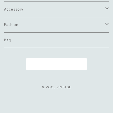
Accessory
Necklace
Fashion
Pierce
Tops
Bag
Earring
Bottoms
商品一覧に戻る
Bracelet
Onepiece
Ring
Outer
© POOL VINTAGE
Brooch
Scarf