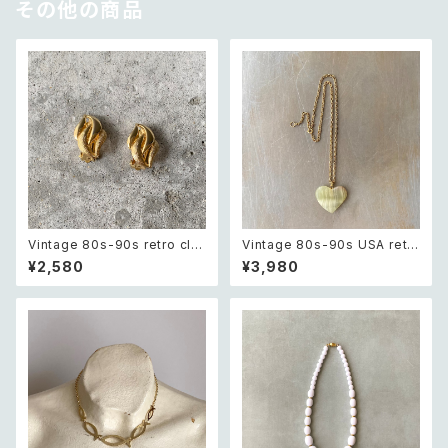
その他の商品
Vintage 80s-90s retro cla
Vintage 80s-90s USA retr
ssical textured design ear
o green glass heart charm
¥2,580
¥3,980
ring レトロ ヴィンテージ アクセ
necklace レトロ アメリカ ヴィ
サリー ゴールド クラシカル テク
ンテージ アクセサリー グリーン
スチャード デザイン イヤリング
緑 ガラス ハート チャーム ネッ
クレス