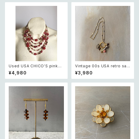
Used USA CHICO'S pink×
Vintage 00s USA retro saf
white beads necklace レト
ari design elephant swing
¥4,980
¥3,980
ロ アメリカ ユーズド アクセサリ
charm necklace レトロ アメ
ー チコス ピンク×ホワイト ビー
リカ ヴィンテージ アクセサリー
ズ 5連 ネックレス
サファリ デザイン エレファント
ゾウ スウィング チャーム ネック
レス