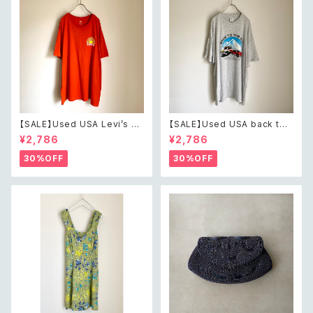
【SALE】Used USA Levi’s su
【SALE】Used USA back to t
nrise design orange t shirt
he 80s car design t shirt レ
¥2,786
¥2,786
レトロ アメリカ ユーズド 古着
トロ アメリカ ユーズド 古着 カ
リーバイス サンライズ デザイン
ーデザイン ライトグレー Tシャ
30%OFF
30%OFF
オレンジ Tシャツ XXL
ツ XXL