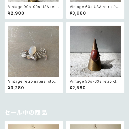
Vintage 90s-00s USA retr
Vintage 60s USA retro fros
o amber color beads pierc
ted glass botanical flower
¥2,980
¥3,980
e レトロ アメリカ ヴィンテージ
crystal bijou brooch レトロ
アクセサリー 琥珀色 ビーズ ピ
アメリカ ヴィンテージ アクセサ
アス/イヤリング
リー フロストガラス ボタニカル
フラワー クリスタル ビジュー ブ
ローチ
Vintage retro natural stone
Vintage 50s-60s retro clas
classical brooch レトロ ヴィ
sical stone ring レトロ ヴィン
¥3,280
¥2,580
ンテージ アクセサリー 天然石
テージ アクセサリー クラシカル
クラシカル ブローチ
ストーン リング
セール中の商品