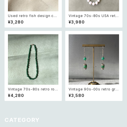
Used retro fish design cha
Vintage 70s-80s USA retr
in necklace レトロ ユーズド
o white beads classical ne
¥3,280
¥3,980
アクセサリー フィッシュ お魚 デ
cklace レトロ アメリカ ヴィン
ザイン ゴールド チェーン ネック
テージ アクセサリー ホワイト ビ
レス
ーズ クラシカル ネックレス
Vintage 70s-80s retro rou
Vintage 90s-00s retro gre
gh cut green aventurine ne
en aventurine pierce レトロ
¥4,280
¥3,580
cklace レトロ ヴィンテージ ア
ヴィンテージ アクセサリー 天然
クセサリー 天然石 ラフカット グ
石 グリーンアベンチュリン ピア
リーンアベンチュリン ネックレ
ス/イヤリング
ス
CATEGORY