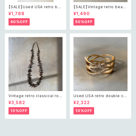
【SALE】Used USA retro bot
【SALE】Vintage retro bead
anical flower salopette sh
s embroidery navy blue po
¥1,788
¥1,490
ort pants レトロ アメリカ ユー
uch レトロ ヴィンテージ ホワイ
ズド 古着 ライトグリーン ボタニ
ト ビーズ刺繍 ネイビー 紺色 ポ
40%OFF
50%OFF
カル フラワー サロペット ショー
ーチ
トパンツ
Vintage retro classical rou
Used USA retro double cro
gh cut shell beads necklac
ss crystal bijou bangle レト
¥3,582
¥2,322
e レトロ ヴィンテージ アクセサ
ロ アメリカ ユーズド アクセサリ
リー クラシカル ラフカット シェ
ー ゴールド ダブル クロス ビジ
10%OFF
10%OFF
ル ビーズ ネックレス
ュー バングル