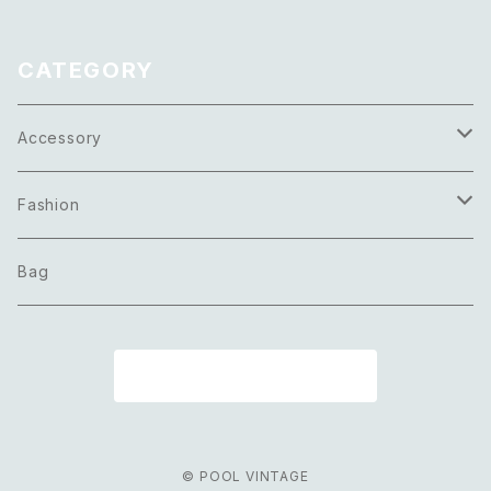
リーン ビーズ 2連 ショート ネッ
ンテージ アクセサリー ピンク×
クレス
ゴールド マーブル ビーズ ブレ
スレット
CATEGORY
Accessory
Necklace
Fashion
Pierce
Tops
Bag
Earring
Bottoms
商品一覧に戻る
Bracelet
Onepiece
Ring
Outer
© POOL VINTAGE