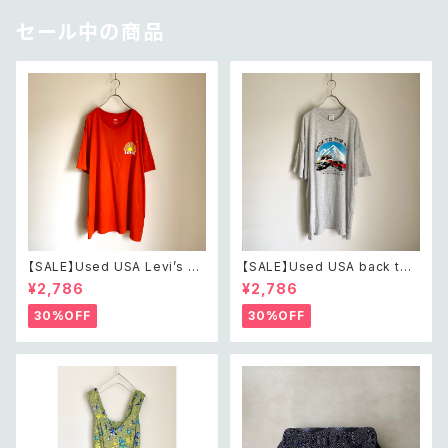
セール中の商品
【SALE】Used USA Levi’s su
【SALE】Used USA back to t
nrise design orange t shirt
he 80s car design t shirt レ
¥2,786
¥2,786
レトロ アメリカ ユーズド 古着
トロ アメリカ ユーズド 古着 カ
リーバイス サンライズ デザイン
ーデザイン ライトグレー Tシャ
30%OFF
30%OFF
オレンジ Tシャツ XXL
ツ XXL