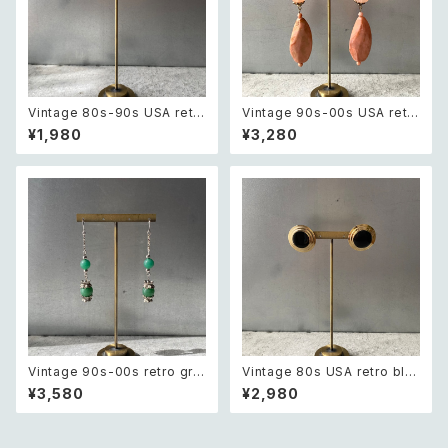
Vintage 80s-90s USA retr
Vintage 90s-00s USA retr
o sun design pierce レトロ
o pink×gold marble beads
¥1,980
¥3,280
アメリカ ヴィンテージ アクセサ
pierce レトロ アメリカ ヴィン
リー 太陽 デザイン ピアス
テージ アクセサリー ピンク×ゴ
ールド マーブル ビーズ ピアス/
イヤリング
Vintage 90s-00s retro gre
Vintage 80s USA retro bla
en aventurine pierce レトロ
ck enamel circle design pi
¥3,580
¥2,980
ヴィンテージ アクセサリー 天然
erces レトロ アメリカ ヴィンテ
石 グリーンアベンチュリン ピア
ージ アクセサリー ブラック エナ
ス/イヤリング
メル サークル デザイン ピアス