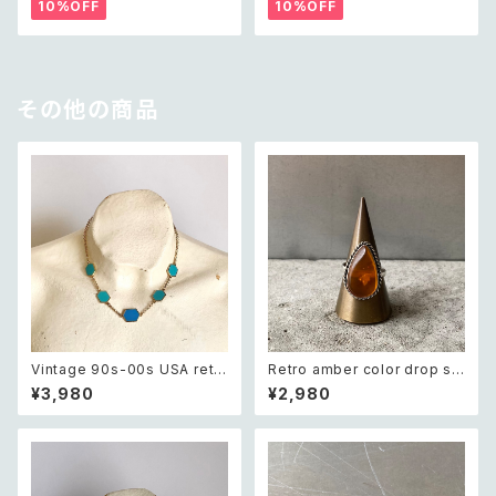
リー クラシカル ラフカット シェ
ー ゴールド ダブル クロス ビジ
10%OFF
10%OFF
ル ビーズ ネックレス
ュー バングル
その他の商品
Vintage 90s-00s USA retr
Retro amber color drop st
o blue bicolor enamel hex
one hand made ring レトロ
¥3,980
¥2,980
agon design necklace レト
アクセサリー 琥珀色 ドロップ ス
ロ アメリカ ヴィンテージ アクセ
トーン ハンドメイド リング 指輪
サリー ブルー バイカラー エナメ
ル ヘキサゴン デザイン ネックレ
ス