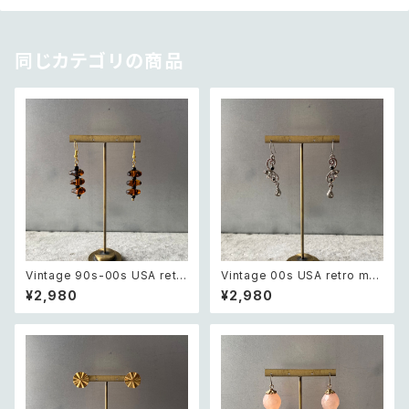
同じカテゴリの商品
Vintage 90s-00s USA retr
Vintage 00s USA retro mo
o amber color beads pierc
notone bijou classical des
¥2,980
¥2,980
e レトロ アメリカ ヴィンテージ
ign pierce レトロ アメリカ ヴ
アクセサリー 琥珀色 ビーズ ピ
ィンテージ アクセサリー モノト
アス/イヤリング
ーン ビジュー クラシカル デザ
イン ピアス/イヤリング