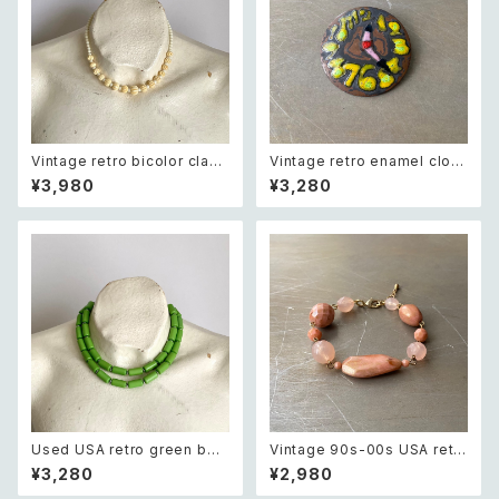
Vintage retro bicolor class
Vintage retro enamel cloc
ical carving beads necklac
k brooch レトロ ヴィンテージ
¥3,980
¥3,280
e レトロ ヴィンテージ アクセサ
アクセサリー エナメル 時計 ブ
リー オフホワイト バイカラー ク
ローチ
ラシカル カービング ビーズ ネッ
クレス
Used USA retro green bea
Vintage 90s-00s USA retr
ds short necklace レトロ ア
o pink×gold marble beads
¥3,280
¥2,980
メリカ ユーズド アクセサリー グ
bracelet レトロ アメリカ ヴィ