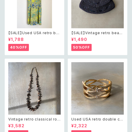
【SALE】Used USA retro bot
【SALE】Vintage retro bead
anical flower salopette sh
s embroidery navy blue po
¥1,788
¥1,490
ort pants レトロ アメリカ ユー
uch レトロ ヴィンテージ ホワイ
ズド 古着 ライトグリーン ボタニ
ト ビーズ刺繍 ネイビー 紺色 ポ
40%OFF
50%OFF
カル フラワー サロペット ショー
ーチ
トパンツ
Vintage retro classical rou
Used USA retro double cro
gh cut shell beads necklac
ss crystal bijou bangle レト
¥3,582
¥2,322
e レトロ ヴィンテージ アクセサ
ロ アメリカ ユーズド アクセサリ