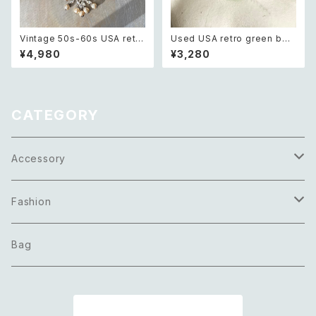
Vintage 50s-60s USA retro
Used USA retro green bea
crystal bijou×pearl neckla
ds short necklace レトロ ア
¥4,980
¥3,280
ce レトロ アメリカ ヴィンテー
メリカ ユーズド アクセサリー グ
ジ アクセサリー クリスタル ビジ
リーン ビーズ 2連 ショート ネッ
ュー×パール ネックレス
クレス
CATEGORY
Accessory
Necklace
Fashion
Pierce
Tops
Bag
Earring
Bottoms
商品一覧に戻る