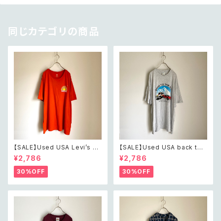
同じカテゴリの商品
【SALE】Used USA Levi’s su
【SALE】Used USA back to t
nrise design orange t shirt
he 80s car design t shirt レ
¥2,786
¥2,786
レトロ アメリカ ユーズド 古着
トロ アメリカ ユーズド 古着 カ
リーバイス サンライズ デザイン
ーデザイン ライトグレー Tシャ
30%OFF
30%OFF
オレンジ Tシャツ XXL
ツ XXL