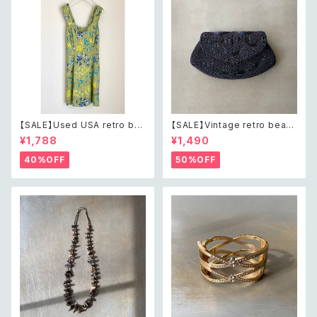
【SALE】Used USA retro bot
【SALE】Vintage retro bead
anical flower salopette sh
s embroidery navy blue po
¥1,788
¥1,490
ort pants レトロ アメリカ ユー
uch レトロ ヴィンテージ ホワイ
ズド 古着 ライトグリーン ボタニ
ト ビーズ刺繍 ネイビー 紺色 ポ
40%OFF
50%OFF
カル フラワー サロペット ショー
ーチ
トパンツ