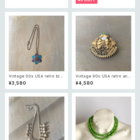
ックレス
カル フラワー サロペット ショー
トパンツ
Vintage 00s USA retro blu
Vintage 90s USA retro ang
e painted botanical flower
el nurse brooch レトロ アメ
¥3,580
¥4,580
design necklace レトロ アメ
リカ ヴィンテージ アクセサリー
リカ ヴィンテージ アクセサリー
エンジェル ナース ブローチ
ブルー ペイント ボタニカル フラ
ワー デザイン ネックレス