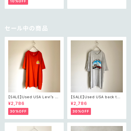
10%OFF
セックス
セール中の商品
【SALE】Used USA Levi’s su
【SALE】Used USA back to t
nrise design orange t shirt
he 80s car design t shirt レ
¥2,786
¥2,786
レトロ アメリカ ユーズド 古着
トロ アメリカ ユーズド 古着 カ
リーバイス サンライズ デザイン
ーデザイン ライトグレー Tシャ
30%OFF
30%OFF
オレンジ Tシャツ XXL
ツ XXL