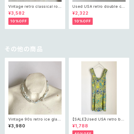
Vintage retro classical rou
Used USA retro double cro
gh cut shell beads necklac
ss crystal bijou bangle レト
¥3,582
¥2,322
e レトロ ヴィンテージ アクセサ
ロ アメリカ ユーズド アクセサリ
リー クラシカル ラフカット シェ
ー ゴールド ダブル クロス ビジ
10%OFF
10%OFF
ル ビーズ ネックレス
ュー バングル
その他の商品
Vintage 90s retro ice glas
【SALE】Used USA retro bot
s beads beads necklace
anical flower salopette sh
¥3,980
¥1,788
レトロ ヴィンテージ アクセサリ
ort pants レトロ アメリカ ユー
ー アイス ガラス ビーズ 2連 ネ
ズド 古着 ライトグリーン ボタニ
40%OFF