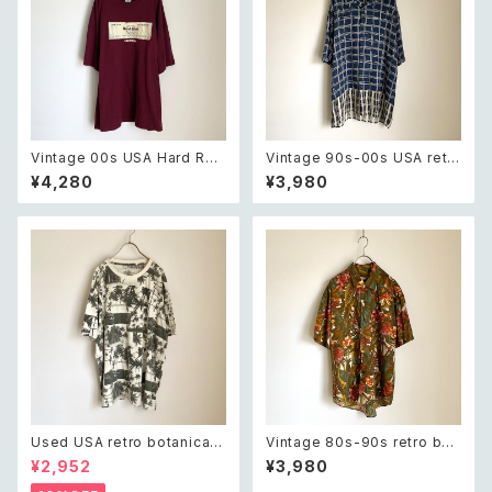
Vintage 00s USA Hard Roc
Vintage 90s-00s USA retr
k CAFE Las Vegas burgund
o navy blue plaid pattern s
¥4,280
¥3,980
y t shirt 2XL レトロ アメリカ
hirt レトロ アメリカ ヴィンテー
ヴィンテージ 古着 ハードロック
ジ 古着 ネイビー チェック柄 半
カフェ ラスベガス バーガンディ
袖 シャツ
ー Tシャツ
Used USA retro botanical
Vintage 80s-90s retro bot
palm tree design Tshirt ユ
anical design shirt レトロ ヴ
¥2,952
¥3,980
ーズド アメリカ 古着 ボタニカル
ィンテージ 古着 クラシカル ボタ
ヤシの木 デザイン Tシャツ ユニ
ニカル デザイン 半袖 シャツ