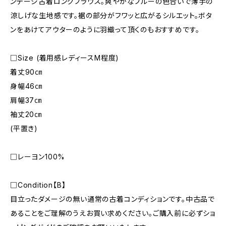
ンテージ古着ロングブラウス。爽やかなブルーの色合いで薄手の
涼しげな生地感です。裾の部分がフワッと広がるシルエット。ボタ
ンをあけてアウターのように羽織って頂くのもおすすめです。
□Size (着用感レディースM程度)
着丈90㎝
身幅46㎝
肩幅37㎝
袖丈20㎝
(平置き)
□レーヨン100%
□Condition【B】
目立ったダメージの無い通常の古着コンディションです。中古品で
あることをご理解のうえお買い求めください。ご購入前に必ずショ