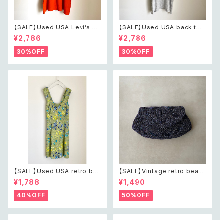
【SALE】Used USA Levi’s su
【SALE】Used USA back to t
nrise design orange t shirt
he 80s car design t shirt レ
¥2,786
¥2,786
レトロ アメリカ ユーズド 古着
トロ アメリカ ユーズド 古着 カ
リーバイス サンライズ デザイン
ーデザイン ライトグレー Tシャ
30%OFF
30%OFF
オレンジ Tシャツ XXL
ツ XXL
【SALE】Used USA retro bot
【SALE】Vintage retro bead
anical flower salopette sh
s embroidery navy blue po
¥1,788
¥1,490
ort pants レトロ アメリカ ユー
uch レトロ ヴィンテージ ホワイ
ズド 古着 ライトグリーン ボタニ
ト ビーズ刺繍 ネイビー 紺色 ポ
40%OFF
50%OFF
カル フラワー サロペット ショー
ーチ
トパンツ