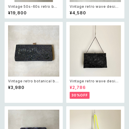
Vintage 50s-60s retro bot
Vintage retro wave design
anical flower beads embro
beads embroidery dark gr
¥19,800
¥4,580
idery classical bag レトロ
een clutch bag レトロ ヴィン
ヴィンテージ ブラック ボタニカ
テージ ウェーブ デザイン ビー
ル フラワー 立体 ビーズ刺繍 ク
ズ刺繍 ブラック 黒 クラシカル
ラシカル がま口 バッグ
クラッチバッグ
Vintage retro botanical be
Vintage retro wave design
ads embroidery dark gree
black beads embroidery b
¥3,980
¥2,786
n clutch bag レトロ ヴィンテ
ag レトロ ヴィンテージ ウェー
ージ ボタニカル ビーズ刺繍 ダ
ブ デザイン ブラック 黒 ビーズ
30%OFF
ークグリーン クラシカル クラッ
刺繍 バッグ
チバッグ