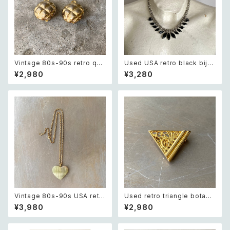
Vintage 80s-90s retro quil
Used USA retro black bijo
ting design earring レトロ
u necklace レトロ アメリカ ユ
¥2,980
¥3,280
ヴィンテージ アクセサリー ゴー
ーズド アクセサリー ブラック ビ
ルド キルティング デザイン イヤ
ジュー ネックレス
リング
Vintage 80s-90s USA retr
Used retro triangle botani
o green glass heart charm
cal lace design brooch レト
¥3,980
¥2,980
necklace レトロ アメリカ ヴィ
ロ ユーズド アクセサリー トライ
ンテージ アクセサリー グリーン
アングル ボタニカル レース デ
緑 ガラス ハート チャーム ネッ
ザイン ブローチ