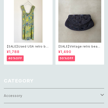
クレス
【SALE】Used USA retro bot
【SALE】Vintage retro bead
anical flower salopette sh
s embroidery navy blue po
¥1,788
¥1,490
ort pants レトロ アメリカ ユー
uch レトロ ヴィンテージ ホワイ
ズド 古着 ライトグリーン ボタニ
ト ビーズ刺繍 ネイビー 紺色 ポ
40%OFF
50%OFF
カル フラワー サロペット ショー
ーチ
トパンツ
CATEGORY
Accessory