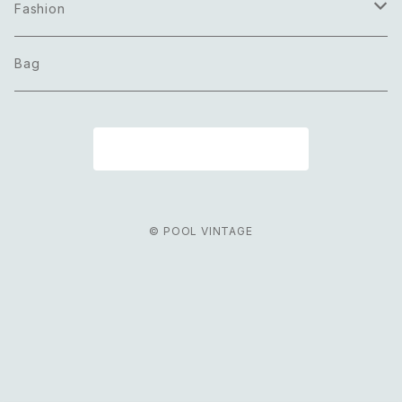
Necklace
Fashion
Pierce
Tops
Bag
Earring
Bottoms
商品一覧に戻る
Bracelet
Onepiece
Ring
Outer
© POOL VINTAGE
Brooch
Scarf
Belt
Others
Hair accessory