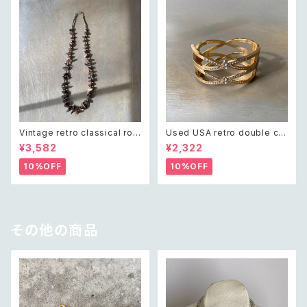
Vintage retro classical rou
Used USA retro double cro
gh cut shell beads necklac
ss crystal bijou bangle レト
¥3,582
¥2,322
e レトロ ヴィンテージ アクセサ
ロ アメリカ ユーズド アクセサリ
リー クラシカル ラフカット シェ
ー ゴールド ダブル クロス ビジ
10%OFF
10%OFF
ル ビーズ ネックレス
ュー バングル
その他の商品