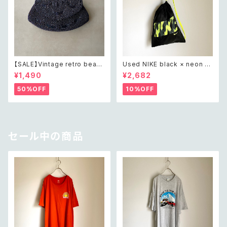
【SALE】Vintage retro bead
Used NIKE black × neon y
s embroidery navy blue po
ellow one shoulder knaps
¥1,490
¥2,682
uch レトロ ヴィンテージ ホワイ
ack レトロ ユーズド ナイキ ブ
ト ビーズ刺繍 ネイビー 紺色 ポ
ラック×ネオンイエロー ワンショ
50%OFF
10%OFF
ーチ
ルダー ナップサック
セール中の商品