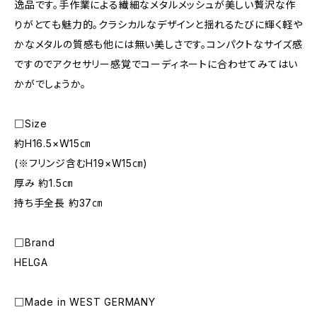
逸品です。手作業による繊細なメタルメッシュが美しい贅沢な作
りがとても魅力的。クラシカルなデザインと揺れるたびに輝く軽や
かなメタルの質感も他には無い美しさです。コンパクトなサイズ感
ですのでアクセサリー感覚でコーディネートに合わせてみてはい
かがでしょうか。
□Size
約H16.5×W15㎝
(※フリンジ含むH19×W15㎝)
厚み 約1.5㎝
持ち手全長 約37㎝
□Brand
HELGA
□Made in WEST GERMANY