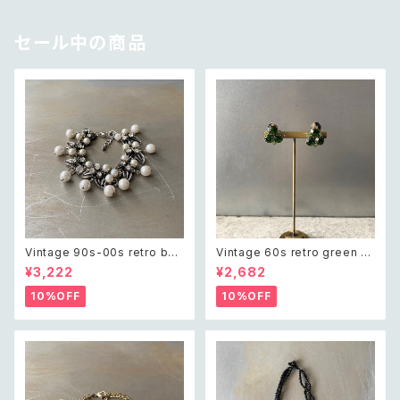
セール中の商品
Vintage 90s-00s retro bot
Vintage 60s retro green bi
anical crystal bijou×pearl
jou earring レトロ ヴィンテー
¥3,222
¥2,682
bracelet レトロ ヴィンテージ
ジ アクセサリー グリーン ビジュ
アクセサリー ボタニカル クリス
ー イヤリング
10%OFF
10%OFF
タル ビジュー×パール ブレスレ
ット