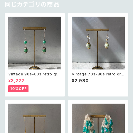
同じカテゴリの商品
Vintage 90s-00s retro gre
Vintage 70s-80s retro gre
en aventurine pierce レトロ
en bijou classical beads pi
¥3,222
¥2,980
ヴィンテージ アクセサリー 天然
erce レトロ ヴィンテージ アク
石 グリーンアベンチュリン ピア
セサリー グリーン ビジュー クラ
10%OFF
ス/イヤリング
シカル ビーズ ピアス/イヤリング