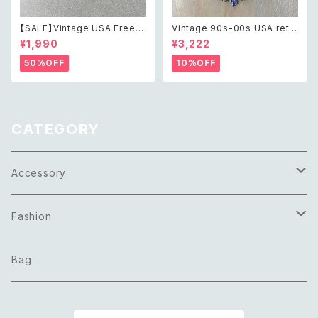
【SALE】Vintage USA Freem
Vintage 90s-00s USA retr
ason blue enameled Texa
o aurora blue shell beads
¥1,990
¥3,222
s Proud to be A Mason pin
necklace レトロ アメリカ ヴィ
brooch アメリカ ヴィンテージ
ンテージ アクセサリー オーロラ
50%OFF
10%OFF
アクセサリー フリーメイソン ブ
ブルー シェル ビーズ ネックレス
ルー エナメル ピン ブローチ
CATEGORY
Accessory
Necklace
Fashion
Pierce
Tops
Bag
Earring
Bottoms