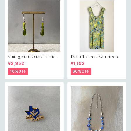
Vintage EURO MICHEL KLE
【SALE】Used USA retro bot
IN retro green glass beads
anical flower salopette sh
¥2,952
¥1,192
pierce レトロ ユーロ ヴィンテ
ort pants レトロ アメリカ ユー
ージ アクセサリー ミッシェルク
ズド 古着 ライトグリーン ボタニ
10%OFF
60%OFF
ラン グリーン ガラスビーズ ピア
カル フラワー サロペット ショー
ス/イヤリング
トパンツ