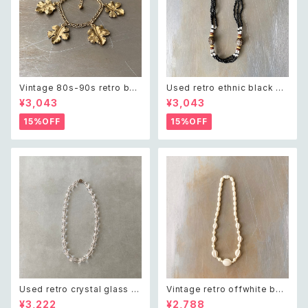
Vintage 80s-90s retro bot
Used retro ethnic black be
anical leaf charm bracelet
ads necklace レトロ ユーズ
¥3,043
¥3,043
レトロ ヴィンテージ アクセサリ
ド アクセサリー エスニック ブラ
ー ゴールド ボタニカル リーフ
ック ビーズ ネックレス
15%OFF
15%OFF
チャーム ブレスレット
Used retro crystal glass b
Vintage retro offwhite bea
eads necklace レトロ ユーズ
ds necklace レトロ ヴィンテ
¥3,222
¥2,788