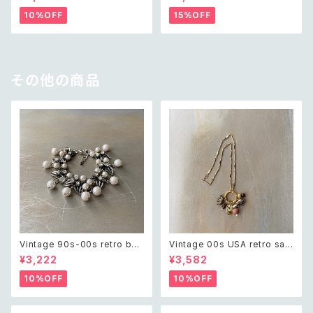
ド アクセサリー クリスタル ガラ
ージ アクセサリー オフホワイト
ス ビーズ ネックレス
ビーズ ネックレス
10%OFF
15%OFF
その他の商品
Vintage 90s-00s retro bot
Vintage 00s USA retro saf
anical crystal bijou×pearl
ari design elephant swing
¥3,222
¥3,582
bracelet レトロ ヴィンテージ
charm necklace レトロ アメ
アクセサリー ボタニカル クリス
リカ ヴィンテージ アクセサリー
10%OFF
10%OFF
タル ビジュー×パール ブレスレ
サファリ デザイン エレファント
ット
ゾウ スウィング チャーム ネック
レス