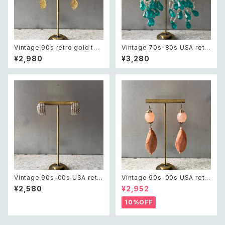
Vintage 90s retro gold ton
Vintage 70s-80s USA retr
e botanical leaf pierce レト
o green tassel beads big
¥2,980
¥3,280
ロ ヴィンテージ アクセサリー ゴ
pierce レトロ アメリカ ヴィン
ールド ボタニカル リーフ ピア
テージ アクセサリー グリーン タ
ス/イヤリング
ッセル ビーズ ビッグ ピアス
Vintage 90s-00s USA retr
Vintage 90s-00s USA retr
o textured half hoop pierc
o pink×gold marble beads
¥2,580
¥2,952
e レトロ アメリカ ヴィンテージ
pierce レトロ アメリカ ヴィン
アクセサリー シルバー テクスチ
テージ アクセサリー ピンク×ゴ
10%OFF
ャード ハーフ フープ ピアス
ールド マーブル ビーズ ピアス/
イヤリング