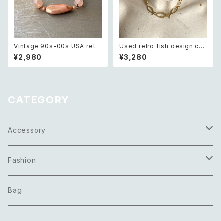
Vintage 90s-00s USA retr
Used retro fish design cha
o pink×gold marble beads
in necklace レトロ ユーズド
¥2,980
¥3,280
bracelet レトロ アメリカ ヴィ
アクセサリー フィッシュ お魚 デ
ンテージ アクセサリー ピンク×
ザイン ゴールド チェーン ネック
ゴールド マーブル ビーズ ブレ
レス
スレット
CATEGORY
Accessory
Necklace
Fashion
Pierce
Tops
Bag
Earring
Bottoms