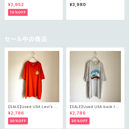
palm tree design Tshirt ユ
anical design shirt レトロ ヴ
¥2,952
¥3,980
ーズド アメリカ 古着 ボタニカル
ィンテージ 古着 クラシカル ボタ
ヤシの木 デザイン Tシャツ ユニ
ニカル デザイン 半袖 シャツ
10%OFF
セックス
セール中の商品
【SALE】Used USA Levi’s su
【SALE】Used USA back to t
nrise design orange t shirt
he 80s car design t shirt レ
¥2,786
¥2,786
レトロ アメリカ ユーズド 古着
トロ アメリカ ユーズド 古着 カ
リーバイス サンライズ デザイン
ーデザイン ライトグレー Tシャ
30%OFF
30%OFF
オレンジ Tシャツ XXL
ツ XXL