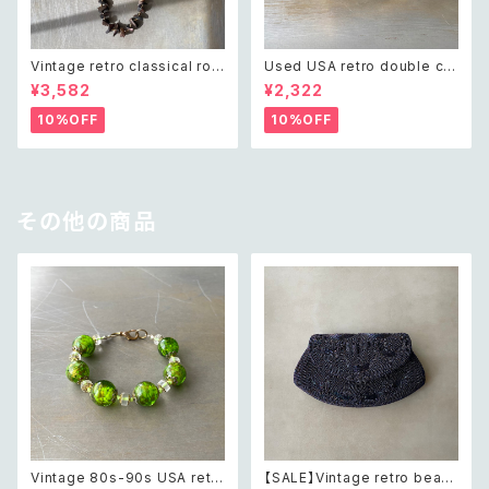
Vintage retro classical rou
Used USA retro double cro
gh cut shell beads necklac
ss crystal bijou bangle レト
¥3,582
¥2,322
e レトロ ヴィンテージ アクセサ
ロ アメリカ ユーズド アクセサリ
リー クラシカル ラフカット シェ
ー ゴールド ダブル クロス ビジ
10%OFF
10%OFF
ル ビーズ ネックレス
ュー バングル
その他の商品
Vintage 80s-90s USA retr
【SALE】Vintage retro bead