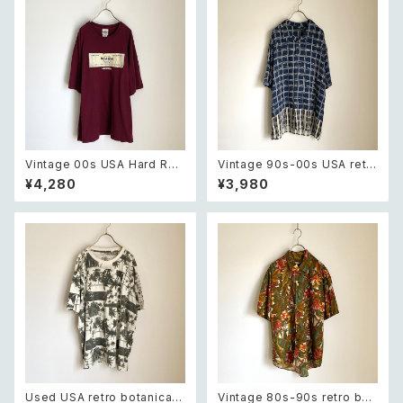
Vintage 00s USA Hard Roc
Vintage 90s-00s USA retr
k CAFE Las Vegas burgund
o navy blue plaid pattern s
¥4,280
¥3,980
y t shirt 2XL レトロ アメリカ
hirt レトロ アメリカ ヴィンテー
ヴィンテージ 古着 ハードロック
ジ 古着 ネイビー チェック柄 半
カフェ ラスベガス バーガンディ
袖 シャツ
ー Tシャツ
Used USA retro botanical
Vintage 80s-90s retro bot