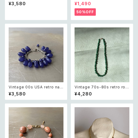
o green glass beads brac
s embroidery navy blue po
¥3,580
¥1,490
elet レトロ アメリカ ヴィンテー
uch レトロ ヴィンテージ ホワイ
ジ アクセサリー グリーン 緑 ガ
ト ビーズ刺繍 ネイビー 紺色 ポ
50%OFF
ラス ビーズ ブレスレット
ーチ
Vintage 00s USA retro nav
Vintage 70s-80s retro rou
y blue drop beads bracele
gh cut green aventurine ne
¥3,580
¥4,280
t レトロ アメリカ ヴィンテージ
cklace レトロ ヴィンテージ ア
アクセサリー ネイビーブルー ド
クセサリー 天然石 ラフカット グ
ロップ ビーズ ブレスレット
リーンアベンチュリン ネックレ
ス