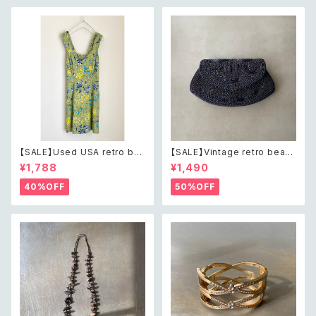
【SALE】Used USA retro bot
【SALE】Vintage retro bead
anical flower salopette sh
s embroidery navy blue po
¥1,788
¥1,490
ort pants レトロ アメリカ ユー
uch レトロ ヴィンテージ ホワイ
ズド 古着 ライトグリーン ボタニ
ト ビーズ刺繍 ネイビー 紺色 ポ
40%OFF
50%OFF
カル フラワー サロペット ショー
ーチ
トパンツ