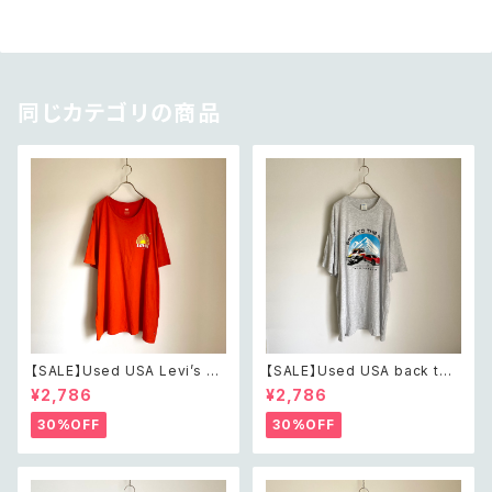
同じカテゴリの商品
【SALE】Used USA Levi’s su
【SALE】Used USA back to t
nrise design orange t shirt
he 80s car design t shirt レ
¥2,786
¥2,786
レトロ アメリカ ユーズド 古着
トロ アメリカ ユーズド 古着 カ
リーバイス サンライズ デザイン
ーデザイン ライトグレー Tシャ
30%OFF
30%OFF
オレンジ Tシャツ XXL
ツ XXL