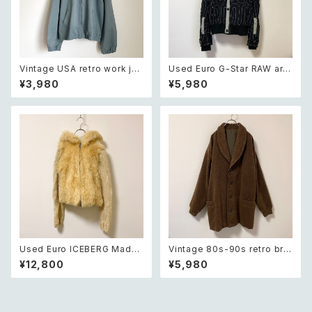
Vintage USA retro work jac
Used Euro G-Star RAW arti
ket レトロ アメリカ ヴィンテー
stic embroidery black jack
¥3,980
¥5,980
ジ 古着 ワーク ジャケット レデ
et レトロ ユーロ ユーズド 古着
ィース
ジースターロゥ アーティスティッ
ク 刺繍 ブラック 黒 フード付き
ジャケット
Used Euro ICEBERG Made i
Vintage 80s-90s retro bro
n ITALY fur×knit off white
wn herringbone classical d
¥12,800
¥5,980
wool hoodie jacket レトロ
esign coat レトロ ヴィンテー
ユーロ ユーズド 古着 アイスバ
ジ 古着 ブラウン 茶色 ヘリンボ
ーグ イタリア製 ファー×ニット
ーン クラシカル デザイン コート
オフホワイト ウール フード付き
ジャケット