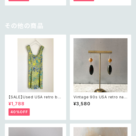
ル ビーズ ネックレス
ュー バングル
その他の商品
【SALE】Used USA retro bot
Vintage 90s USA retro nat
anical flower salopette sh
ural stone agate×green ja
¥1,788
¥3,580
ort pants レトロ アメリカ ユー
sper swing design pierce
ズド 古着 ライトグリーン ボタニ
レトロ アメリカ ヴィンテージ ア
40%OFF
カル フラワー サロペット ショー
クセサリー 天然石 アゲート×グ
トパンツ
リーンジャスパー スウィング デ
ザイン ピアス/イヤリング