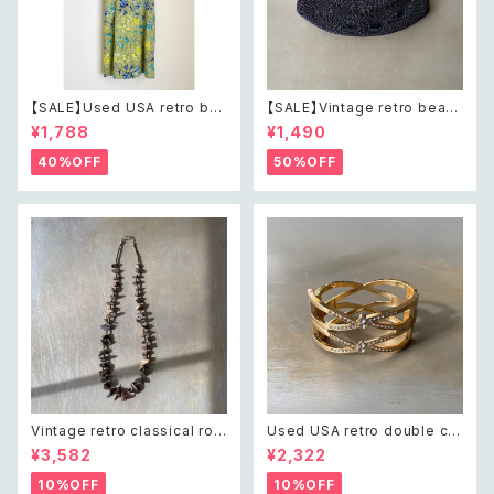
【SALE】Used USA retro bot
【SALE】Vintage retro bead
anical flower salopette sh
s embroidery navy blue po
¥1,788
¥1,490
ort pants レトロ アメリカ ユー
uch レトロ ヴィンテージ ホワイ
ズド 古着 ライトグリーン ボタニ
ト ビーズ刺繍 ネイビー 紺色 ポ
40%OFF
50%OFF
カル フラワー サロペット ショー
ーチ
トパンツ
Vintage retro classical rou
Used USA retro double cro
gh cut shell beads necklac
ss crystal bijou bangle レト
¥3,582
¥2,322
e レトロ ヴィンテージ アクセサ
ロ アメリカ ユーズド アクセサリ
リー クラシカル ラフカット シェ
ー ゴールド ダブル クロス ビジ
10%OFF
10%OFF