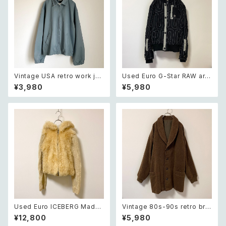
Vintage USA retro work jac
Used Euro G-Star RAW arti
ket レトロ アメリカ ヴィンテー
stic embroidery black jack
¥3,980
¥5,980
ジ 古着 ワーク ジャケット レデ
et レトロ ユーロ ユーズド 古着
ィース
ジースターロゥ アーティスティッ
ク 刺繍 ブラック 黒 フード付き
ジャケット
Used Euro ICEBERG Made i
Vintage 80s-90s retro bro
n ITALY fur×knit off white
wn herringbone classical d
¥12,800
¥5,980
wool hoodie jacket レトロ
esign coat レトロ ヴィンテー