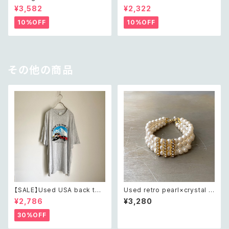
gh cut shell beads necklac
ss crystal bijou bangle レト
¥3,582
¥2,322
e レトロ ヴィンテージ アクセサ
ロ アメリカ ユーズド アクセサリ
リー クラシカル ラフカット シェ
ー ゴールド ダブル クロス ビジ
10%OFF
10%OFF
ル ビーズ ネックレス
ュー バングル
その他の商品
【SALE】Used USA back to t
Used retro pearl×crystal b
he 80s car design t shirt レ
ijou wide bracelet レトロ ユ
¥2,786
¥3,280
トロ アメリカ ユーズド 古着 カ
ーズド アクセサリー クリスタル
ーデザイン ライトグレー Tシャ
ビジュー 3連 ワイド ブレスレッ
30%OFF
ツ XXL
ト