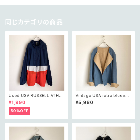
同じカテゴリの商品
Used USA RUSSELL ATHLE
Vintage USA retro blue×be
TIC wind breaker jacket レ
ige bicolor design jacket
¥1,990
¥5,980
トロ アメリカ ユーズド 古着 ラッ
レトロ アメリカ ヴィンテージ 古
セルアスレティック ウィンドブレ
着 ブルー×ベージュ バイカラー
50%OFF
ーカー ジャケット ユニセックス
デザイン デザイン ジャケット