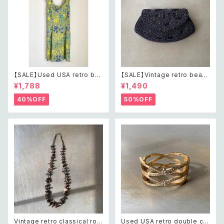
【SALE】Used USA retro bot
【SALE】Vintage retro bead
anical flower salopette sh
s embroidery navy blue po
¥1,788
¥1,490
ort pants レトロ アメリカ ユー
uch レトロ ヴィンテージ ホワイ
ズド 古着 ライトグリーン ボタニ
ト ビーズ刺繍 ネイビー 紺色 ポ
40%OFF
50%OFF
カル フラワー サロペット ショー
ーチ
トパンツ
Vintage retro classical rou
Used USA retro double cro