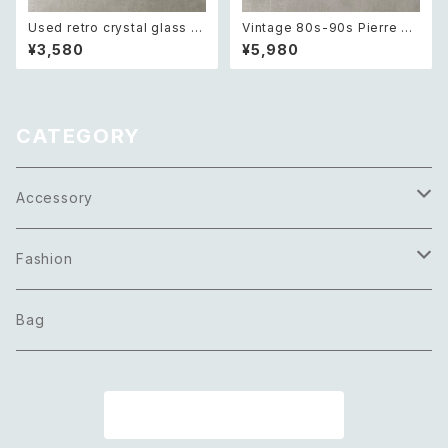
Used retro crystal glass b
Vintage 80s-90s Pierre ca
eads necklace レトロ ユーズ
rdin crystal bijou bicolor g
¥3,580
¥5,980
ド アクセサリー クリスタル ガラ
eometric necklace レトロ ヴ
ス ビーズ ネックレス
ィンテージ アクセサリー ピエー
ル・カルダン クリスタル ビジュ
ー バイカラー ジオメトリック ネ
ックレス
CATEGORY
Accessory
Necklace
Fashion
Pierce
Tops
Bag
Earring
Bottoms
商品一覧に戻る
Bracelet
Onepiece