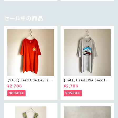
ユーロ ユーズド 古着 アイスバ
ジ 古着 ブラウン 茶色 ヘリンボ
ーグ イタリア製 ファー×ニット
ーン クラシカル デザイン コート
オフホワイト ウール フード付き
ジャケット
セール中の商品
【SALE】Used USA Levi’s su
【SALE】Used USA back to t
nrise design orange t shirt
he 80s car design t shirt レ
¥2,786
¥2,786
レトロ アメリカ ユーズド 古着
トロ アメリカ ユーズド 古着 カ
リーバイス サンライズ デザイン
ーデザイン ライトグレー Tシャ
30%OFF
30%OFF
オレンジ Tシャツ XXL
ツ XXL