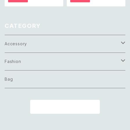
25 天然石 オニキス マーカサイ
ールド マーブル ビーズ ピアス/
ト クラシカル デザイン リング
イヤリング
CATEGORY
Accessory
Necklace
Fashion
Pierce
Tops
Bag
Earring
Bottoms
商品一覧に戻る
Bracelet
Onepiece