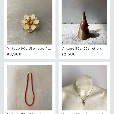
Vintage 60s USA retro fros
Vintage 50s-60s retro clas
ted glass botanical flower
sical stone ring レトロ ヴィン
¥3,980
¥2,580
crystal bijou brooch レトロ
テージ アクセサリー クラシカル
アメリカ ヴィンテージ アクセサ
ストーン リング
リー フロストガラス ボタニカル
フラワー クリスタル ビジュー ブ
ローチ