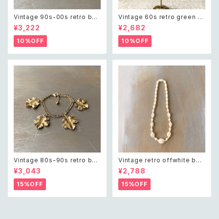
Vintage 90s-00s retro bot
Vintage 60s retro green bi
anical crystal bijou×pearl
jou earring レトロ ヴィンテー
¥3,222
¥2,682
bracelet レトロ ヴィンテージ
ジ アクセサリー グリーン ビジュ
アクセサリー ボタニカル クリス
ー イヤリング
10%OFF
10%OFF
タル ビジュー×パール ブレスレ
ット
Vintage 80s-90s retro bot
Vintage retro offwhite bea
anical leaf charm bracelet
ds necklace レトロ ヴィンテ
¥3,043
¥2,788
レトロ ヴィンテージ アクセサリ
ージ アクセサリー オフホワイト
ー ゴールド ボタニカル リーフ
ビーズ ネックレス
15%OFF
15%OFF
チャーム ブレスレット