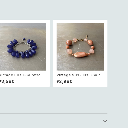
Vintage 00s USA retro n
Vintage 90s-00s USA ret
avy blue drop beads bra
ro pink×gold marble bea
¥3,580
¥2,980
celet レトロ アメリカ ヴィン
ds bracelet レトロ アメリカ
テージ アクセサリー ネイビー
ヴィンテージ アクセサリー ピ
ブルー ドロップ ビーズ ブレス
ンク×ゴールド マーブル ビー
レット
ズ ブレスレット