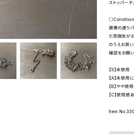
ストッパーチェ
□Conditio
画像の通りパ
た雰囲気がお
のうえお買い
確認をお願い
【S】未使用
【A】未使用
【B】やや使
【C】使用感
Item No.33