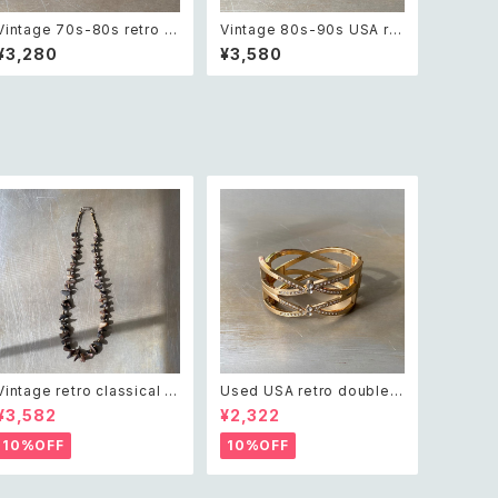
Vintage 70s-80s retro gr
Vintage 80s-90s USA ret
een bijou classical bead
ro green glass beads br
¥3,280
¥3,580
s bracelet レトロ ヴィンテ
acelet レトロ アメリカ ヴィ
ージ アクセサリー グリーン
ンテージ アクセサリー グリー
ビジュー クラシカル ビーズ ブ
ン 緑 ガラス ビーズ ブレスレ
レスレット
ット
Vintage retro classical ro
Used USA retro double c
ugh cut shell beads nec
ross crystal bijou bangle
¥3,582
¥2,322
klace レトロ ヴィンテージ ア
レトロ アメリカ ユーズド アク
クセサリー クラシカル ラフカ
セサリー ゴールド ダブル クロ
10%OFF
10%OFF
ット シェル ビーズ ネックレス
ス ビジュー バングル