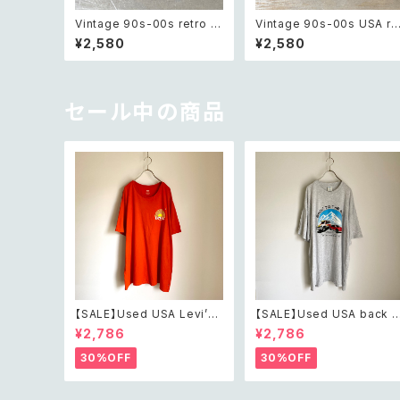
Vintage 90s-00s retro m
Vintage 90s-00s USA re
etal wire flower chain br
ro blue shell beads brac
¥2,580
¥2,580
acelet レトロ ヴィンテージ
elet レトロ アメリカ ヴィン
アクセサリー シルバー メタル
ージ アクセサリー ブルー シ
ワイヤー フラワー チェーン ブ
ェル ビーズ ブレスレット
レスレット
セール中の商品
【SALE】Used USA Levi’s
【SALE】Used USA back t
sunrise design orange t
o the 80s car design t s
¥2,786
¥2,786
shirt レトロ アメリカ ユーズ
irt レトロ アメリカ ユーズド
ド 古着 リーバイス サンライズ
古着 カーデザイン ライトグレ
30%OFF
30%OFF
デザイン オレンジ Tシャツ X
ー Tシャツ XXL
XL