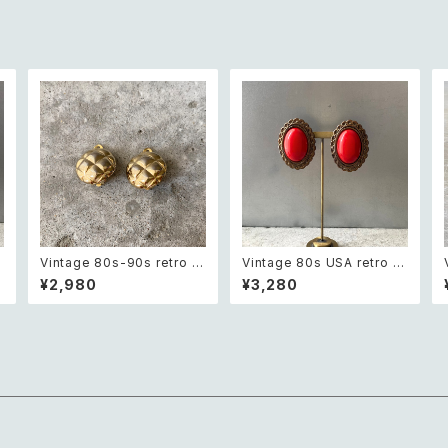
Vintage 80s-90s retro q
Vintage 80s USA retro re
uilting design earring レト
d stone big earring レトロ
¥2,980
¥3,280
ロ ヴィンテージ アクセサリー
アメリカ ヴィンテージ アクセ
ゴールド キルティング デザイ
サリー レッド ストーン ビッグ
ン イヤリング
イヤリング