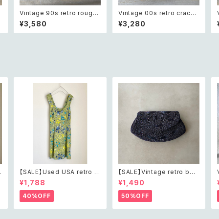
t
Vintage 90s retro rough
Vintage 00s retro crack
cut green aventurine bra
beads bracelet レトロ ヴィ
¥3,580
¥3,280
テ
celet レトロ ヴィンテージ ア
ンテージ アクセサリー クラッ
クセサリー 天然石 ラフカット
ク ビーズ ブレスレット
グリーンアベンチュリン ブレ
スレット
【SALE】Used USA retro b
【SALE】Vintage retro bea
h
otanical flower salopett
ds embroidery navy blue
¥1,788
¥1,490
e short pants レトロ アメリ
pouch レトロ ヴィンテージ
カ ユーズド 古着 ライトグリー
ホワイト ビーズ刺繍 ネイビー
40%OFF
50%OFF
ン ボタニカル フラワー サロペ
紺色 ポーチ
ット ショートパンツ