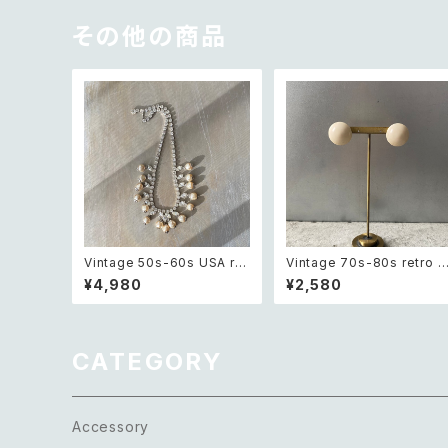
その他の商品
Vintage 50s-60s USA ret
Vintage 70s-80s retro o
ro crystal bijou×pearl ne
ffwhite round cabochon
¥4,980
¥2,580
cklace レトロ アメリカ ヴィ
earrings レトロ ヴィンテー
ンテージ アクセサリー クリス
ジ アクセサリー オフホワイト
タル ビジュー×パール ネック
ラウンド カボション イヤリン
レス
グ
CATEGORY
Accessory