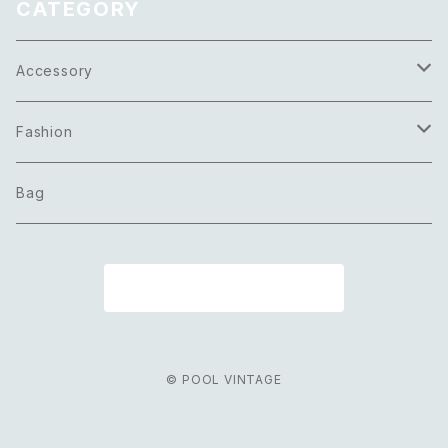
CATEGORY
Accessory
Necklace
Fashion
Pierce
Tops
Bag
Earring
Bottoms
商品一覧に戻る
Bracelet
Onepiece
Ring
Outer
© POOL VINTAGE
Brooch
Scarf