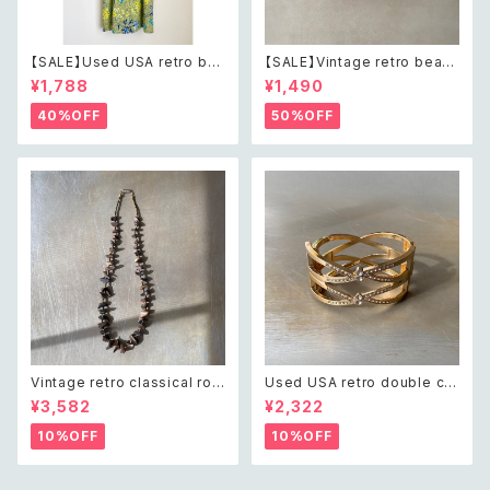
【SALE】Used USA retro bot
【SALE】Vintage retro bead
anical flower salopette sh
s embroidery navy blue po
¥1,788
¥1,490
ort pants レトロ アメリカ ユー
uch レトロ ヴィンテージ ホワイ
ズド 古着 ライトグリーン ボタニ
ト ビーズ刺繍 ネイビー 紺色 ポ
40%OFF
50%OFF
カル フラワー サロペット ショー
ーチ
トパンツ
Vintage retro classical rou
Used USA retro double cro
gh cut shell beads necklac
ss crystal bijou bangle レト
¥3,582
¥2,322
e レトロ ヴィンテージ アクセサ
ロ アメリカ ユーズド アクセサリ
リー クラシカル ラフカット シェ
ー ゴールド ダブル クロス ビジ
10%OFF
10%OFF
ル ビーズ ネックレス
ュー バングル