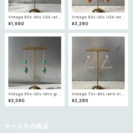
Vintage 80s-90s USA retr
Vintage 90s-00s USA retr
o sun design pierce レトロ
o pink×gold marble beads
¥1,980
¥3,280
アメリカ ヴィンテージ アクセサ
pierce レトロ アメリカ ヴィン
リー 太陽 デザイン ピアス
テージ アクセサリー ピンク×ゴ
ールド マーブル ビーズ ピアス/
イヤリング
Vintage 90s-00s retro gre
Vintage 70s-80s retro tria
en aventurine pierce レトロ
ngle design beads pierce
¥3,580
¥2,280
ヴィンテージ アクセサリー 天然
レトロ ヴィンテージ アクセサリ
石 グリーンアベンチュリン ピア
ー トライアングル デザイン ビー
ス/イヤリング
ズ ピアス
セール中の商品