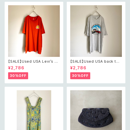
【SALE】Used USA Levi’s su
【SALE】Used USA back to t
nrise design orange t shirt
he 80s car design t shirt レ
¥2,786
¥2,786
レトロ アメリカ ユーズド 古着
トロ アメリカ ユーズド 古着 カ
リーバイス サンライズ デザイン
ーデザイン ライトグレー Tシャ
30%OFF
30%OFF
オレンジ Tシャツ XXL
ツ XXL