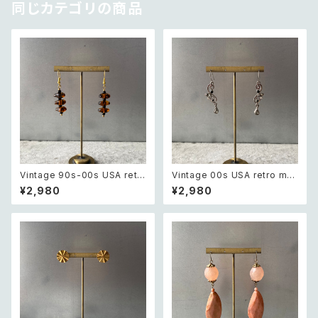
同じカテゴリの商品
Vintage 90s-00s USA retr
Vintage 00s USA retro mo
o amber color beads pierc
notone bijou classical des
¥2,980
¥2,980
e レトロ アメリカ ヴィンテージ
ign pierce レトロ アメリカ ヴ
アクセサリー 琥珀色 ビーズ ピ
ィンテージ アクセサリー モノト
アス/イヤリング
ーン ビジュー クラシカル デザ
イン ピアス/イヤリング