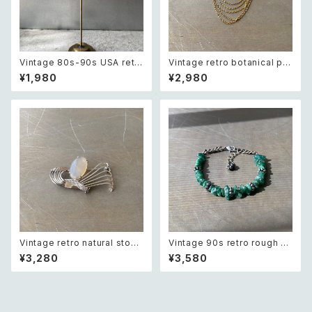
Vintage 80s-90s USA retr
Vintage retro botanical pe
o sun design pierce レトロ
arl×bijou brooch レトロ ヴィ
¥1,980
¥2,980
アメリカ ヴィンテージ アクセサ
ンテージ アクセサリー ボタニカ
リー 太陽 デザイン ピアス
ル パール×ビジュー ドレープ チ
ェーン ブローチ
Vintage retro natural stone
Vintage 90s retro rough cu
classical brooch レトロ ヴィ
t green aventurine bracele
¥3,280
¥3,580
ンテージ アクセサリー 天然石
t レトロ ヴィンテージ アクセサ
クラシカル ブローチ
リー 天然石 ラフカット グリーン
アベンチュリン ブレスレット