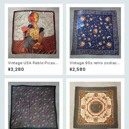
Vintage USA Pablo Picass
Vintage 90s retro zodiac
o art design scarf レトロ ア
moon&sun design scarf レ
¥3,280
¥2,580
メリカ ヴィンテージ パブロ・ピ
トロ ヴィンテージ 星座 月と太
カソ アート デザイン 大判 スカ
陽 デザイン ネイビー 大判 スカ
ーフ
ーフ