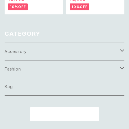
トロ アメリカ ヴィンテージ アク
pierce レトロ ユーロ ヴィンテ
セサリー ベージュ エナメル フ
ージ アクセサリー ミッシェルク
10%OFF
10%OFF
ープ ピアス
ラン グリーン ガラスビーズ ピア
ス/イヤリング
CATEGORY
Accessory
Necklace
Fashion
Pierce
Tops
Bag
Earring
Bottoms
商品一覧に戻る
Bracelet
Onepiece