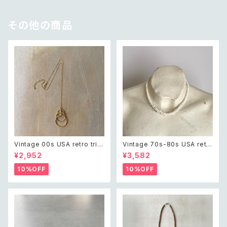
その他の商品
Vintage 00s USA retro tripl
Vintage 70s-80s USA retr
e twist circle design neckl
o white shell classical nec
¥2,952
¥3,582
ace レトロ アメリカ ヴィンテー
klace レトロ アメリカ ヴィンテ
ジ アクセサリー ゴールド トリプ
ージ アクセサリー 天然石 ホワ
10%OFF
10%OFF
ル ツイスト サークル デザイン
イト シェル クラシカル ネックレ
ネックレス
ス