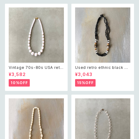
Vintage 70s-80s USA retr
Used retro ethnic black be
o white beads classical ne
ads necklace レトロ ユーズ
¥3,582
¥3,043
cklace レトロ アメリカ ヴィン
ド アクセサリー エスニック ブラ
テージ アクセサリー ホワイト ビ
ック ビーズ ネックレス
10%OFF
15%OFF
ーズ クラシカル ネックレス