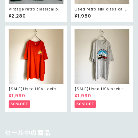
Vintage retro classical pat
Used retro silk classical h
tern stole レトロ ヴィンテージ
orse design scarf レトロ ユ
¥2,280
¥1,980
クラシカル柄 ストール
ーズド シルク クラシカル 馬柄
デザイン 大判 スカーフ
【SALE】Used USA Levi’s su
【SALE】Used USA back to t
nrise design orange t shirt
he 80s car design t shirt レ
¥1,990
¥1,990
レトロ アメリカ ユーズド 古着
トロ アメリカ ユーズド 古着 カ
リーバイス サンライズ デザイン
ーデザイン ライトグレー Tシャ
50%OFF
50%OFF
オレンジ Tシャツ XXL
ツ XXL
セール中の商品