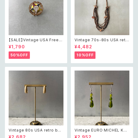
【SALE】Vintage USA Freem
Vintage 70s-80s USA retr
ason order of the eastern
o safari animal design wo
¥1,790
¥4,482
star 25 year member pin br
od beads long necklace レ
ooch アメリカ ヴィンテージ ア
トロ アメリカ ヴィンテージ アク
50%OFF
10%OFF
クセサリー フリーメイソン オー
セサリー サファリ アニマル デザ
ダーオブザ イースタンスター 2
イン ウッド ビーズ ロング ネッ
5年 メンバー ピン ブローチ
クレス
Vintage 80s USA retro bei
Vintage EURO MICHEL KLE
ge enamel hoop pierce レ
IN retro green glass beads
¥2,682
¥2,952