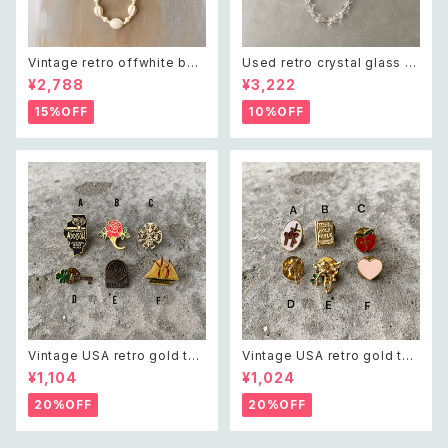
Vintage retro offwhite bea
Used retro crystal glass b
ds necklace レトロ ヴィンテ
eads necklace レトロ ユーズ
¥2,788
¥3,222
ージ アクセサリー オフホワイト
ド アクセサリー クリスタル ガラ
ビーズ ネックレス
ス ビーズ ネックレス
15%OFF
10%OFF
Vintage USA retro gold ton
Vintage USA retro gold ton
e pin brooch レトロ アメリカ
e mini pin brooch レトロ ア
¥1,104
¥1,024
ヴィンテージ アクセサリー レト
メリカ ヴィンテージ アクセサリ
ロ ゴールド ピン ブローチ
ー レトロ ゴールド ミニ ピン ブ
20%OFF
20%OFF
ローチ