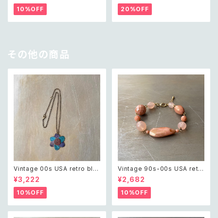
テージ アクセサリー ホワイト ビ
ロ ゴールド ピン ブローチ
10%OFF
20%OFF
ーズ クラシカル ネックレス
その他の商品
Vintage 00s USA retro blu
Vintage 90s-00s USA retr
e painted botanical flower
o pink×gold marble beads
¥3,222
¥2,682
design necklace レトロ アメ
bracelet レトロ アメリカ ヴィ
リカ ヴィンテージ アクセサリー
ンテージ アクセサリー ピンク×
10%OFF
10%OFF
ブルー ペイント ボタニカル フラ
ゴールド マーブル ビーズ ブレ
ワー デザイン ネックレス
スレット