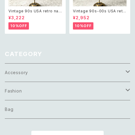
Vintage 90s USA retro nat
Vintage 90s-00s USA retr
ural stone agate×green ja
o pink×gold marble beads
¥3,222
¥2,952
sper swing design pierce
pierce レトロ アメリカ ヴィン
レトロ アメリカ ヴィンテージ ア
テージ アクセサリー ピンク×ゴ
10%OFF
10%OFF
クセサリー 天然石 アゲート×グ
ールド マーブル ビーズ ピアス/
リーンジャスパー スウィング デ
イヤリング
ザイン ピアス/イヤリング
CATEGORY
Accessory
Necklace
Fashion
Pierce
Tops
Bag
Earring
Bottoms