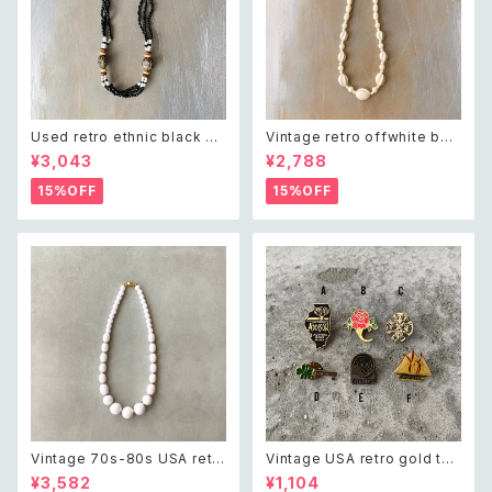
Used retro ethnic black be
Vintage retro offwhite bea
ads necklace レトロ ユーズ
ds necklace レトロ ヴィンテ
¥3,043
¥2,788
ド アクセサリー エスニック ブラ
ージ アクセサリー オフホワイト
ック ビーズ ネックレス
ビーズ ネックレス
15%OFF
15%OFF
Vintage 70s-80s USA retr
Vintage USA retro gold ton
o white beads classical ne
e pin brooch レトロ アメリカ
¥3,582
¥1,104
cklace レトロ アメリカ ヴィン
ヴィンテージ アクセサリー レト