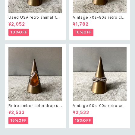
Used USA retro animal foo
Vintage 70s-80s retro cla
t print silver tone ring レト
ssical design ring レトロ ヴ
¥2,052
¥1,782
ロ アメリカ ユーズド アクセサリ
ィンテージ アクセサリー クラシ
ー アニマル フットプリント メン
カル デザイン リング
10%OFF
10%OFF
ズ リング
Retro amber color drop st
Vintage 90s-00s retro cry
one hand made ring レトロ
stal bijou infinity ring レトロ
¥2,533
¥2,533
アクセサリー 琥珀色 ドロップ ス
ヴィンテージ アクセサリー シル
トーン ハンドメイド リング 指輪
バー クリスタル ビジュー インフ
15%OFF
15%OFF
ィニティ リング