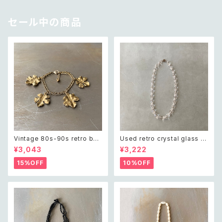
セール中の商品
Vintage 80s-90s retro bot
Used retro crystal glass b
anical leaf charm bracelet
eads necklace レトロ ユーズ
¥3,043
¥3,222
レトロ ヴィンテージ アクセサリ
ド アクセサリー クリスタル ガラ
ー ゴールド ボタニカル リーフ
ス ビーズ ネックレス
15%OFF
10%OFF
チャーム ブレスレット