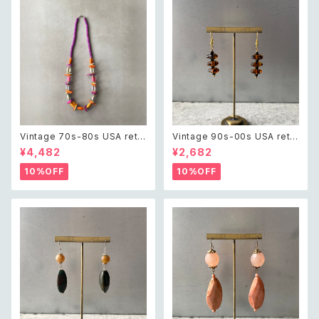
Vintage 70s-80s USA retr
Vintage 90s-00s USA retr
o multicolor wood beads n
o amber color beads pierc
¥4,482
¥2,682
ecklace レトロ アメリカ ヴィン
e レトロ アメリカ ヴィンテージ
テージ アクセサリー マルチカラ
アクセサリー 琥珀色 ビーズ ピ
10%OFF
10%OFF
ー ウッド ビーズ ネックレス
アス/イヤリング