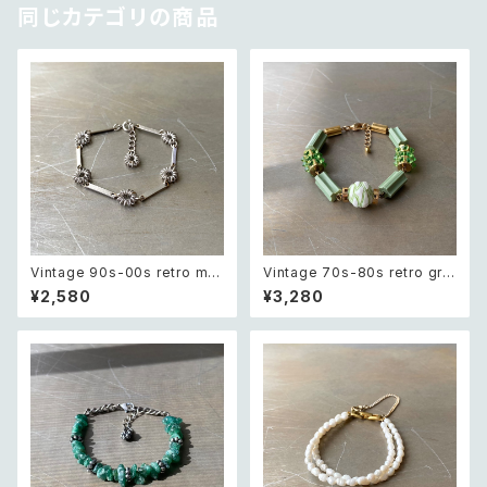
同じカテゴリの商品
Vintage 90s-00s retro met
Vintage 70s-80s retro gre
al wire flower chain bracel
en bijou classical beads b
¥2,580
¥3,280
et レトロ ヴィンテージ アクセサ
racelet レトロ ヴィンテージ ア
リー シルバー メタル ワイヤー
クセサリー グリーン ビジュー ク
フラワー チェーン ブレスレット
ラシカル ビーズ ブレスレット