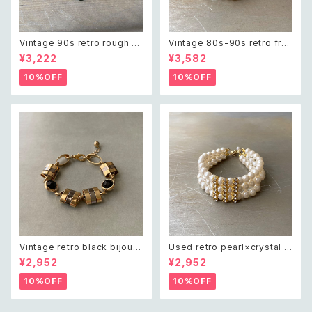
Vintage 90s retro rough cu
Vintage 80s-90s retro fre
t green aventurine bracele
sh water pearl bracelet レ
¥3,222
¥3,582
t レトロ ヴィンテージ アクセサ
トロ ヴィンテージ アクセサリー
リー 天然石 ラフカット グリーン
天然石 淡水パール 2連 ブレス
10%OFF
10%OFF
アベンチュリン ブレスレット
レット
Vintage retro black bijou b
Used retro pearl×crystal b
icolor chain bracelet レトロ
ijou wide bracelet レトロ ユ
¥2,952
¥2,952
ヴィンテージ アクセサリー ブラ
ーズド アクセサリー クリスタル
ック ビジュー バイカラー チェー
ビジュー 3連 ワイド ブレスレッ
10%OFF
10%OFF
ン ブレスレット
ト