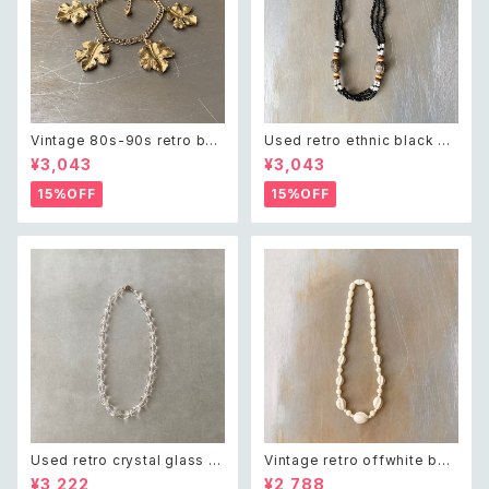
Vintage 80s-90s retro bot
Used retro ethnic black be
anical leaf charm bracelet
ads necklace レトロ ユーズ
¥3,043
¥3,043
レトロ ヴィンテージ アクセサリ
ド アクセサリー エスニック ブラ
ー ゴールド ボタニカル リーフ
ック ビーズ ネックレス
15%OFF
15%OFF
チャーム ブレスレット
Used retro crystal glass b
Vintage retro offwhite bea
eads necklace レトロ ユーズ
ds necklace レトロ ヴィンテ
¥3,222
¥2,788