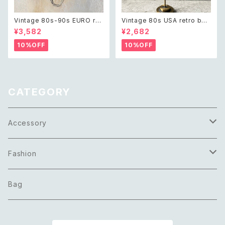
Vintage 80s-90s EURO ret
Vintage 80s USA retro bei
ro design chain long neckl
ge enamel hoop pierce レ
¥3,582
¥2,682
ace レトロ ユーロ ヴィンテー
トロ アメリカ ヴィンテージ アク
ジ アクセサリー シルバー デザ
セサリー ベージュ エナメル フ
10%OFF
10%OFF
イン チェーン 10連 ロング ネッ
ープ ピアス
クレス
CATEGORY
Accessory
Necklace
Fashion
Pierce
Tops
Bag
Earring
Bottoms