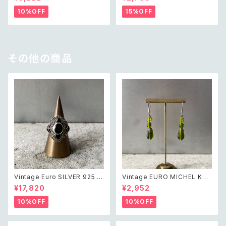
ド アクセサリー クリスタル ガラ
ージ アクセサリー オフホワイト
ス ビーズ ネックレス
ビーズ ネックレス
10%OFF
15%OFF
その他の商品
Vintage Euro SILVER 925 o
Vintage EURO MICHEL KLE
nyx marcasite classical de
IN retro green glass beads
¥17,820
¥2,952
sign ring レトロ ユーロ ヴィン
pierce レトロ ユーロ ヴィンテ
テージ アクセサリー シルバー9
ージ アクセサリー ミッシェルク
10%OFF
10%OFF
25 天然石 オニキス マーカサイ
ラン グリーン ガラスビーズ ピア
ト クラシカル デザイン リング
ス/イヤリング