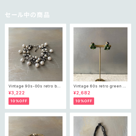
セール中の商品
Vintage 90s-00s retro bot
Vintage 60s retro green bi
anical crystal bijou×pearl
jou earring レトロ ヴィンテー
¥3,222
¥2,682
bracelet レトロ ヴィンテージ
ジ アクセサリー グリーン ビジュ
アクセサリー ボタニカル クリス
ー イヤリング
10%OFF
10%OFF
タル ビジュー×パール ブレスレ
ット