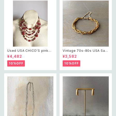
Used USA CHICO'S pink×
Vintage 70s-80s USA Sara
white beads necklace レト
h Coventry classical chain
¥4,482
¥3,582
ロ アメリカ ユーズド アクセサリ
bracelet レトロ アメリカ ヴィ
ー チコス ピンク×ホワイト ビー
ンテージ アクセサリー サラコベ
10%OFF
10%OFF
ズ 5連 ネックレス
ントリー ゴールド クラシカル チ
ェーン ブレスレット