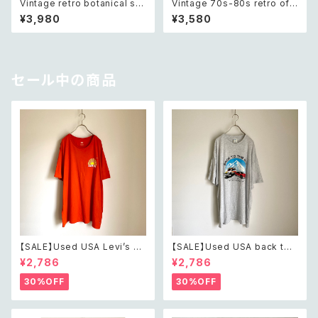
Vintage retro botanical sai
Vintage 70s-80s retro off
ling ship intaglio loop tie
white beads necklace レト
¥3,980
¥3,580
レトロ ヴィンテージ アクセサリ
ロ ヴィンテージ アクセサリー オ
ー 帆船 デザイン 裏彫り ループ
フホワイト ビーズ ネックレス
タイ
セール中の商品
【SALE】Used USA Levi’s su
【SALE】Used USA back to t
nrise design orange t shirt
he 80s car design t shirt レ
¥2,786
¥2,786
レトロ アメリカ ユーズド 古着
トロ アメリカ ユーズド 古着 カ
リーバイス サンライズ デザイン
ーデザイン ライトグレー Tシャ
30%OFF
30%OFF
オレンジ Tシャツ XXL
ツ XXL