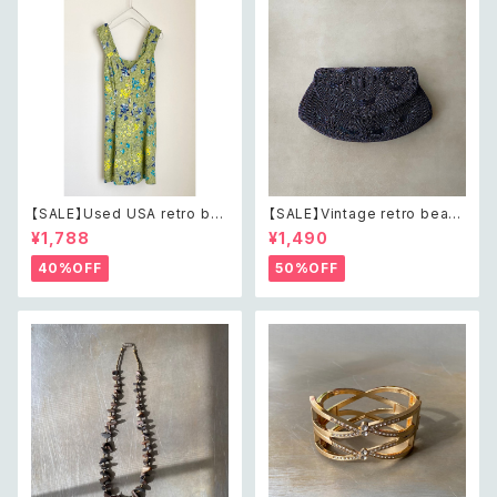
【SALE】Used USA retro bot
【SALE】Vintage retro bead
anical flower salopette sh
s embroidery navy blue po
¥1,788
¥1,490
ort pants レトロ アメリカ ユー
uch レトロ ヴィンテージ ホワイ
ズド 古着 ライトグリーン ボタニ
ト ビーズ刺繍 ネイビー 紺色 ポ
40%OFF
50%OFF
カル フラワー サロペット ショー
ーチ
トパンツ