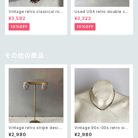
Vintage retro classical rou
Used USA retro double cro
gh cut shell beads necklac
ss crystal bijou bangle レト
¥3,582
¥2,322
e レトロ ヴィンテージ アクセサ
ロ アメリカ ユーズド アクセサリ
リー クラシカル ラフカット シェ
ー ゴールド ダブル クロス ビジ
10%OFF
10%OFF
ル ビーズ ネックレス
ュー バングル
その他の商品
Vintage retro stripe desig
Vintage 90s-00s retro silv
n earring レトロ ヴィンテージ
er tone design chain neckl
¥2,980
¥2,980
アクセサリー シルバー ストライ
ace レトロ ヴィンテージ アクセ