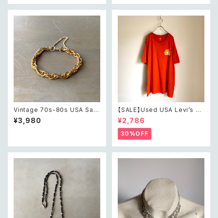
プ デザイン イヤリング
サリー シルバー デザイン チェ
ーン ネックレス
Vintage 70s-80s USA Sara
【SALE】Used USA Levi’s su
h Coventry classical chain
nrise design orange t shirt
¥3,980
¥2,786
bracelet レトロ アメリカ ヴィ
レトロ アメリカ ユーズド 古着
ンテージ アクセサリー サラコベ
リーバイス サンライズ デザイン
30%OFF
ントリー ゴールド クラシカル チ
オレンジ Tシャツ XXL
ェーン ブレスレット