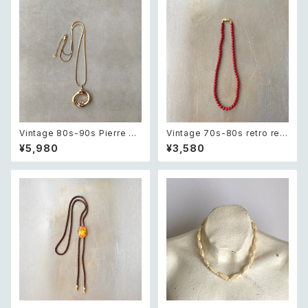
ゾウ スウィング チャーム ネック
レス
Vintage 80s-90s Pierre ca
Vintage 70s-80s retro red
rdin crystal bijou bicolor g
beads necklace レトロ ヴィ
¥5,980
¥3,580
eometric necklace レトロ ヴ
ンテージ アクセサリー レッド 赤
ィンテージ アクセサリー ピエー
ビーズ ネックレス
ル・カルダン クリスタル ビジュ
ー バイカラー ジオメトリック ネ
ックレス