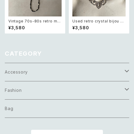
Vintage 70s-80s retro mo
Used retro crystal bijou cl
notone glass beads long n
assical design necklace レ
¥3,580
¥3,580
ecklace レトロ ヴィンテージ
トロ ユーズド アクセサリー クリ
アクセサリー モノトーン ガラス
スタル ビジュー クラシカル デザ
ビーズ ロング ネックレス
イン ネックレス
CATEGORY
Accessory
Necklace
Fashion
Pierce
Tops
Bag
Earring
Bottoms