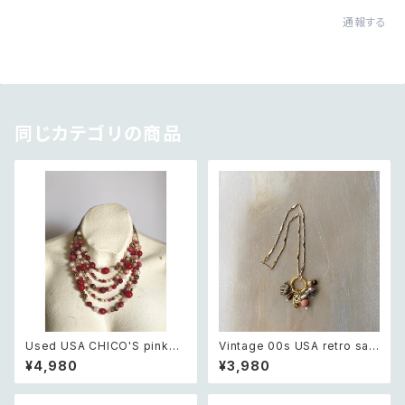
通報する
同じカテゴリの商品
Used USA CHICO'S pink×
Vintage 00s USA retro saf
white beads necklace レト
ari design elephant swing
¥4,980
¥3,980
ロ アメリカ ユーズド アクセサリ
charm necklace レトロ アメ
ー チコス ピンク×ホワイト ビー
リカ ヴィンテージ アクセサリー
ズ 5連 ネックレス
サファリ デザイン エレファント