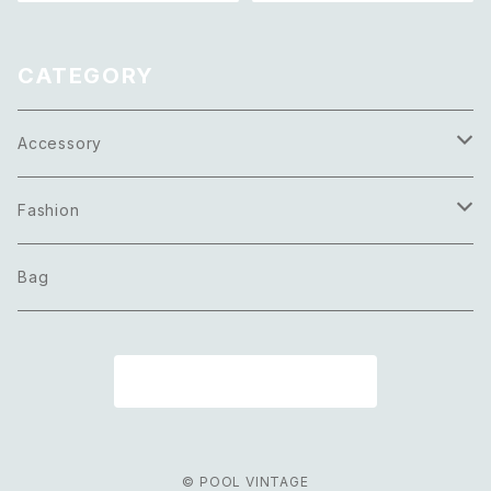
セサリー 天然石 パープル シェ
テージ アクセサリー ピンク×ゴ
ル ネックレス
ールド マーブル ビーズ ピアス/
イヤリング
CATEGORY
Accessory
Necklace
Fashion
Pierce
Tops
Bag
Earring
Bottoms
商品一覧に戻る
Bracelet
Onepiece
Ring
Outer
© POOL VINTAGE