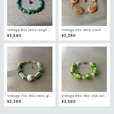
Vintage 90s retro rough cu
Vintage 00s retro crack be
t green aventurine bracele
ads bracelet レトロ ヴィンテ
¥3,580
¥3,280
t レトロ ヴィンテージ アクセサ
ージ アクセサリー クラック ビー
リー 天然石 ラフカット グリーン
ズ ブレスレット
アベンチュリン ブレスレット
Vintage 70s-80s retro gre
Vintage 80s-90s USA retr
en bijou classical beads b
o green glass beads brac
¥3,280
¥3,580
racelet レトロ ヴィンテージ ア
elet レトロ アメリカ ヴィンテー
クセサリー グリーン ビジュー ク
ジ アクセサリー グリーン 緑 ガ
ラシカル ビーズ ブレスレット
ラス ビーズ ブレスレット