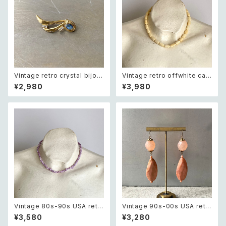
Vintage retro crystal bijou
Vintage retro offwhite car
opearl brooch レトロ ヴィン
ving beads necklace レトロ
¥2,980
¥3,980
テージ アクセサリー クリスタル
ヴィンテージ アクセサリー オフ
ビジュー オパール ブローチ
ホワイト カービング ビーズ ネッ
クレス
Vintage 80s-90s USA retr
Vintage 90s-00s USA retr
o purple shell necklace レ
o pink×gold marble beads
¥3,580
¥3,280
トロ アメリカ ヴィンテージ アク
pierce レトロ アメリカ ヴィン