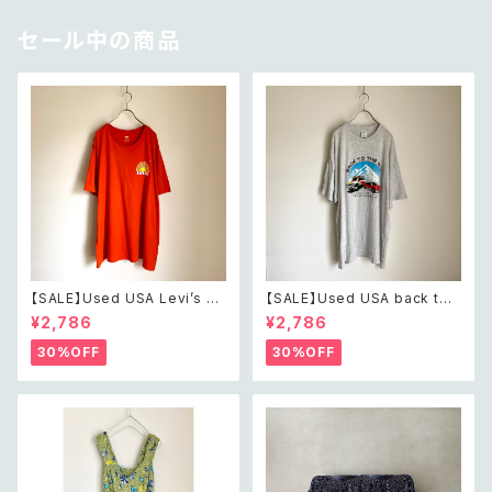
セール中の商品
【SALE】Used USA Levi’s su
【SALE】Used USA back to t
nrise design orange t shirt
he 80s car design t shirt レ
¥2,786
¥2,786
レトロ アメリカ ユーズド 古着
トロ アメリカ ユーズド 古着 カ
リーバイス サンライズ デザイン
ーデザイン ライトグレー Tシャ
30%OFF
30%OFF
オレンジ Tシャツ XXL
ツ XXL