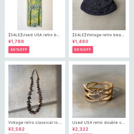
【SALE】Used USA retro bot
【SALE】Vintage retro bead
anical flower salopette sh
s embroidery navy blue po
¥1,788
¥1,490
ort pants レトロ アメリカ ユー
uch レトロ ヴィンテージ ホワイ
ズド 古着 ライトグリーン ボタニ
ト ビーズ刺繍 ネイビー 紺色 ポ
40%OFF
50%OFF
カル フラワー サロペット ショー
ーチ
トパンツ
Vintage retro classical rou
Used USA retro double cro
gh cut shell beads necklac
ss crystal bijou bangle レト
¥3,582
¥2,322
e レトロ ヴィンテージ アクセサ
ロ アメリカ ユーズド アクセサリ