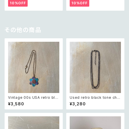
リー クラシカル ラフカット シェ
ー ゴールド ダブル クロス ビジ
10%OFF
10%OFF
ル ビーズ ネックレス
ュー バングル
その他の商品
Vintage 00s USA retro blu
Used retro black tone chai
e painted botanical flower
n necklace レトロ ユーズド ア
¥3,580
¥3,280
design necklace レトロ アメ
クセサリー ブラック チェーン 4
リカ ヴィンテージ アクセサリー
連 ネックレス
ブルー ペイント ボタニカル フラ
ワー デザイン ネックレス