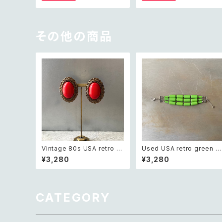
デザイン オレンジ Tシャツ X
ー Tシャツ XXL
XL
その他の商品
Vintage 80s USA retro re
Used USA retro green b
d stone big earring レトロ
eads bracelet レトロ アメ
¥3,280
¥3,280
アメリカ ヴィンテージ アクセ
リカ ユーズド アクセサリー 
サリー レッド ストーン ビッグ
リーン ビーズ 3連 ブレスレッ
イヤリング
ト
CATEGORY