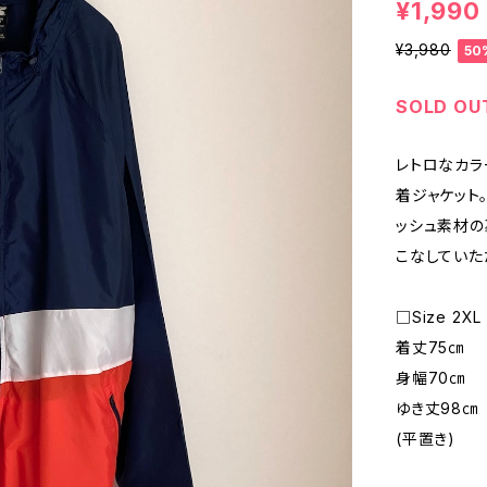
¥1,990
¥3,980
50
SOLD OU
レトロなカラー
着ジャケット
ッシュ素材の
こなしていた
□Size 2XL
着丈75㎝
身幅70㎝
ゆき丈98㎝
(平置き)