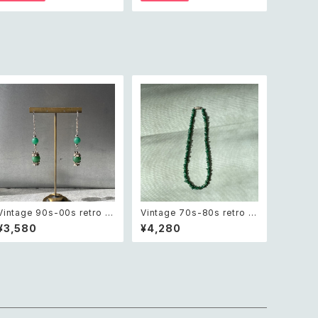
ット シェル ビーズ ネックレス
ス ビジュー バングル
Vintage 90s-00s retro gr
Vintage 70s-80s retro ro
een aventurine pierce レ
ugh cut green aventurine
¥3,580
¥4,280
トロ ヴィンテージ アクセサリ
necklace レトロ ヴィンテー
ー 天然石 グリーンアベンチュ
ジ アクセサリー 天然石 ラフ
リン ピアス/イヤリング
カット グリーンアベンチュリン
ネックレス