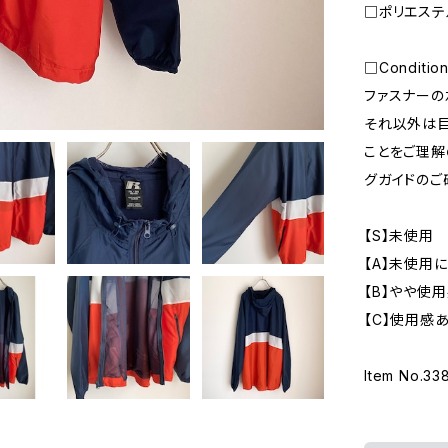
□ポリエステル
□Conditio
ファスナーの
それ以外は目
ことをご理解
グガイドのご
【S】未使用
【A】未使用
【B】やや使
【C】使用感
Item No.33