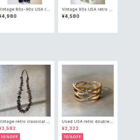
Vintage 80s-90s USA ret
Vintage 90s USA retro b
ro botanical flower patte
otanical sun flower desi
¥4,980
¥4,580
rn navy blue one long pi
gn light green sleeveles
ece レトロ アメリカ ヴィンテ
s long one piece レトロ ア
ージ 古着 ボタニカル フラワ
メリカ ヴィンテージ 古着 ボタ
ー 花柄 ネイビー 紺色 ロング
ニカル フラワー ひまわり柄 ラ
ワンピース
イトグリーン ノースリーブ ロ
ング ワンピース レディース
Vintage retro classical ro
Used USA retro double c
ugh cut shell beads nec
ross crystal bijou bangle
¥3,582
¥2,322
klace レトロ ヴィンテージ ア
レトロ アメリカ ユーズド アク
クセサリー クラシカル ラフカ
セサリー ゴールド ダブル クロ
10%OFF
10%OFF