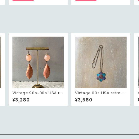
ン ボタニカル フラワー サロペ
紺色 ポーチ
ット ショートパンツ
Vintage 90s-00s USA ret
Vintage 00s USA retro bl
ro pink×gold marble bea
ue painted botanical flo
¥3,280
¥3,580
グ
ds pierce レトロ アメリカ ヴ
wer design necklace レト
ィンテージ アクセサリー ピン
ロ アメリカ ヴィンテージ アク
ク×ゴールド マーブル ビーズ
セサリー ブルー ペイント ボタ
ピアス/イヤリング
ニカル フラワー デザイン ネッ
クレス