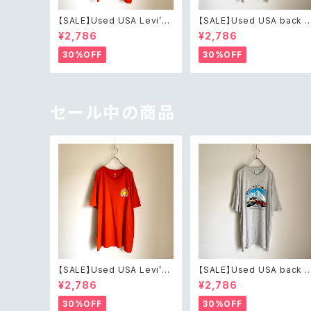
【SALE】Used USA Levi’s
【SALE】Used USA back t
sunrise design orange t
o the 80s car design t s
¥2,786
¥2,786
shirt レトロ アメリカ ユーズ
irt レトロ アメリカ ユーズド
ド 古着 リーバイス サンライズ
古着 カーデザイン ライトグレ
30%OFF
30%OFF
デザイン オレンジ Tシャツ X
ー Tシャツ XXL
XL
セール中の商品
【SALE】Used USA Levi’s
【SALE】Used USA back t
sunrise design orange t
o the 80s car design t s
¥2,786
¥2,786
shirt レトロ アメリカ ユーズ
irt レトロ アメリカ ユーズド
ド 古着 リーバイス サンライズ
古着 カーデザイン ライトグレ
30%OFF
30%OFF