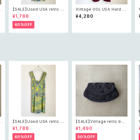
【SALE】Used USA retro b
Vintage 00s USA Hard R
h
otanical flower salopett
ock CAFE Las Vegas bur
¥1,788
¥4,280
e short pants レトロ アメリ
gundy t shirt 2XL レトロ ア
カ ユーズド 古着 ライトグリー
メリカ ヴィンテージ 古着 ハ
40%OFF
ン ボタニカル フラワー サロペ
ードロックカフェ ラスベガス
ット ショートパンツ
バーガンディー Tシャツ
【SALE】Used USA retro b
【SALE】Vintage retro bea
h
otanical flower salopett
ds embroidery navy blue
¥1,788
¥1,490
e short pants レトロ アメリ
pouch レトロ ヴィンテージ
カ ユーズド 古着 ライトグリー
ホワイト ビーズ刺繍 ネイビー
40%OFF
50%OFF