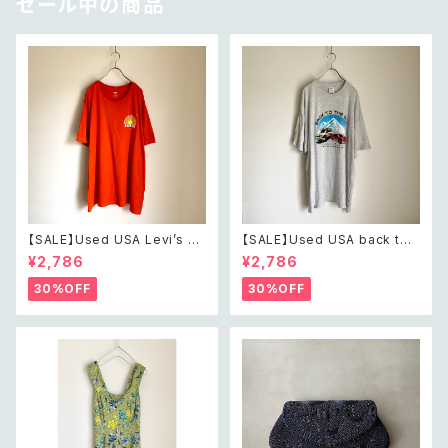
セール中の商品
【SALE】Used USA Levi’s su
【SALE】Used USA back to t
nrise design orange t shirt
he 80s car design t shirt レ
¥2,786
¥2,786
レトロ アメリカ ユーズド 古着
トロ アメリカ ユーズド 古着 カ
リーバイス サンライズ デザイン
ーデザイン ライトグレー Tシャ
30%OFF
30%OFF
オレンジ Tシャツ XXL
ツ XXL