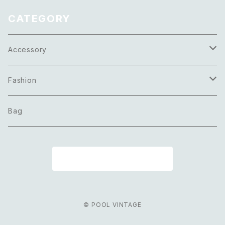
ス
CATEGORY
Accessory
Necklace
Fashion
Pierce
Tops
Bag
Earring
Bottoms
商品一覧に戻る
Bracelet
Onepiece
Ring
Outer
© POOL VINTAGE