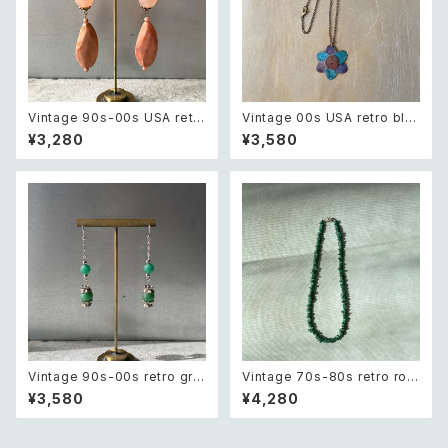
Vintage 90s-00s USA retr
Vintage 00s USA retro blu
o pink×gold marble beads
e painted botanical flower
¥3,280
¥3,580
pierce レトロ アメリカ ヴィン
design necklace レトロ アメ
テージ アクセサリー ピンク×ゴ
リカ ヴィンテージ アクセサリー
ールド マーブル ビーズ ピアス/
ブルー ペイント ボタニカル フラ
イヤリング
ワー デザイン ネックレス
Vintage 90s-00s retro gre
Vintage 70s-80s retro rou
en aventurine pierce レトロ
gh cut green aventurine ne
¥3,580
¥4,280
ヴィンテージ アクセサリー 天然
cklace レトロ ヴィンテージ ア
石 グリーンアベンチュリン ピア
クセサリー 天然石 ラフカット グ
ス/イヤリング
リーンアベンチュリン ネックレ