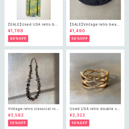
【SALE】Used USA retro bot
【SALE】Vintage retro bead
anical flower salopette sh
s embroidery navy blue po
¥1,788
¥1,490
ort pants レトロ アメリカ ユー
uch レトロ ヴィンテージ ホワイ
ズド 古着 ライトグリーン ボタニ
ト ビーズ刺繍 ネイビー 紺色 ポ
40%OFF
50%OFF
カル フラワー サロペット ショー
ーチ
トパンツ
Vintage retro classical rou
Used USA retro double cro
gh cut shell beads necklac
ss crystal bijou bangle レト
¥3,582
¥2,322
e レトロ ヴィンテージ アクセサ
ロ アメリカ ユーズド アクセサリ
リー クラシカル ラフカット シェ
ー ゴールド ダブル クロス ビジ
10%OFF
10%OFF
ル ビーズ ネックレス
ュー バングル