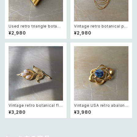
Used retro triangle botani
Vintage retro botanical pe
cal lace design brooch レト
arl×bijou brooch レトロ ヴィ
¥2,980
¥2,980
ロ ユーズド アクセサリー トライ
ンテージ アクセサリー ボタニカ
アングル ボタニカル レース デ
ル パール×ビジュー ドレープ チ
ザイン ブローチ
ェーン ブローチ
Vintage retro botanical flo
Vintage USA retro abalone
wer pearl brooch レトロ ヴィ
shell cosmic design brooc
¥3,280
¥3,980
ンテージ アクセサリー ボタニカ
h レトロ アメリカ ヴィンテージ
ル フラワー パール ブローチ
アクセサリー 天然石 アバロンシ
ェル 宇宙 デザイン ブローチ