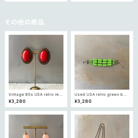
その他の商品
Vintage 80s USA retro red
Used USA retro green bea
stone big earring レトロ ア
ds bracelet レトロ アメリカ
¥3,280
¥3,280
メリカ ヴィンテージ アクセサリ
ユーズド アクセサリー グリーン
ー レッド ストーン ビッグ イヤリ
ビーズ 3連 ブレスレット
ング