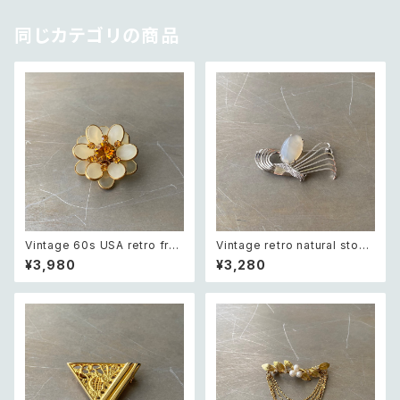
同じカテゴリの商品
Vintage 60s USA retro fros
Vintage retro natural stone
ted glass botanical flower
classical brooch レトロ ヴィ
¥3,980
¥3,280
crystal bijou brooch レトロ
ンテージ アクセサリー 天然石
アメリカ ヴィンテージ アクセサ
クラシカル ブローチ
リー フロストガラス ボタニカル
フラワー クリスタル ビジュー ブ
ローチ