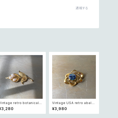
通報する
Vintage retro botanical fl
Vintage USA retro abalo
ower pearl brooch レトロ
ne shell cosmic design
¥3,280
¥3,980
ヴィンテージ アクセサリー ボ
brooch レトロ アメリカ ヴィ
タニカル フラワー パール ブロ
ンテージ アクセサリー 天然石