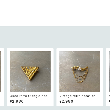
Used retro triangle bota
Vintage retro botanical p
nical lace design brooch
earl×bijou brooch レトロ
¥2,980
¥2,980
レトロ ユーズド アクセサリー
ヴィンテージ アクセサリー ボ
トライアングル ボタニカル レ
タニカル パール×ビジュー ド