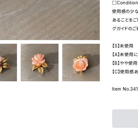
□Conditio
使用感の少な
あることをご
グガイドのご
【S】未使用
【A】未使用
【B】やや使
【C】使用感
Item No.34