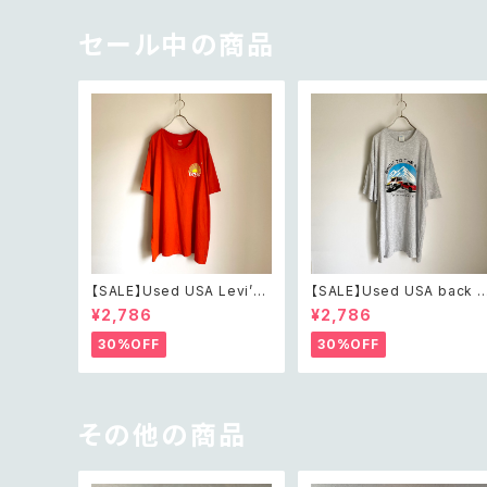
アクセサリー フロストガラス
ボタニカル フラワー クリスタ
ル ビジュー ブローチ
セール中の商品
【SALE】Used USA Levi’s
【SALE】Used USA back t
sunrise design orange t
o the 80s car design t s
¥2,786
¥2,786
shirt レトロ アメリカ ユーズ
irt レトロ アメリカ ユーズド
ド 古着 リーバイス サンライズ
古着 カーデザイン ライトグレ
30%OFF
30%OFF
デザイン オレンジ Tシャツ X
ー Tシャツ XXL
XL
その他の商品