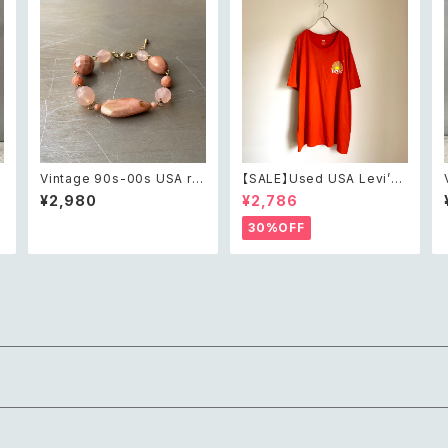
t
Vintage 90s-00s USA ret
【SALE】Used USA Levi’s
a
ro pink×gold marble bea
sunrise design orange t
¥2,980
¥2,786
ヴ
ds bracelet レトロ アメリカ
shirt レトロ アメリカ ユーズ
ヴィンテージ アクセサリー ピ
ド 古着 リーバイス サンライズ
30%OFF
ンク×ゴールド マーブル ビー
デザイン オレンジ Tシャツ X
ズ ブレスレット
XL