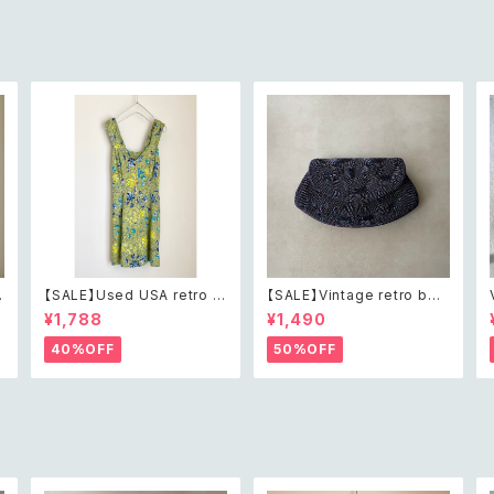
ース デザイン ブローチ
レープ チェーン ブローチ
【SALE】Used USA retro b
【SALE】Vintage retro bea
h
otanical flower salopett
ds embroidery navy blue
¥1,788
¥1,490
e short pants レトロ アメリ
pouch レトロ ヴィンテージ
カ ユーズド 古着 ライトグリー
ホワイト ビーズ刺繍 ネイビー
40%OFF
50%OFF
ン ボタニカル フラワー サロペ
紺色 ポーチ
ット ショートパンツ