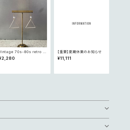
Vintage 70s-80s retro tri
【重要】夏期休業のお知らせ
angle design beads pier
¥2,280
¥11,111
ceレトロ ヴィンテージ アクセ
サリー トライアングル デザイ
ン ビーズ ピアス