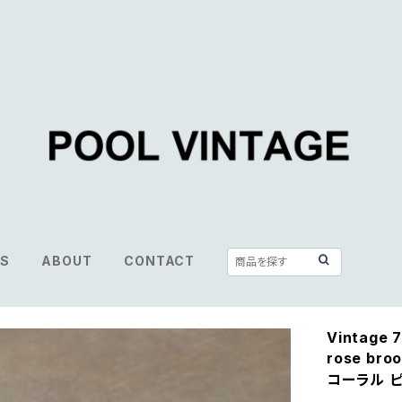
S
ABOUT
CONTACT
Vintage 7
rose b
コーラル ピ