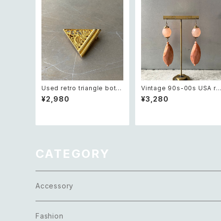
Used retro triangle bota
Vintage 90s-00s USA re
nical lace design brooch
ro pink×gold marble be
¥2,980
¥3,280
レトロ ユーズド アクセサリー
ds pierce レトロ アメリカ 
トライアングル ボタニカル レ
ィンテージ アクセサリー ピン
ース デザイン ブローチ
ク×ゴールド マーブル ビーズ
ピアス/イヤリング
CATEGORY
Accessory
Necklace
Fashion