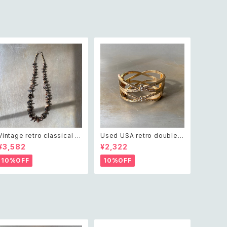
ーチ
アバロンシェル 宇宙 デザイン
ブローチ
Vintage retro classical ro
Used USA retro double c
ugh cut shell beads nec
ross crystal bijou bangle
¥3,582
¥2,322
klace レトロ ヴィンテージ ア
レトロ アメリカ ユーズド アク
クセサリー クラシカル ラフカ
セサリー ゴールド ダブル クロ
10%OFF
10%OFF
ット シェル ビーズ ネックレス
ス ビジュー バングル