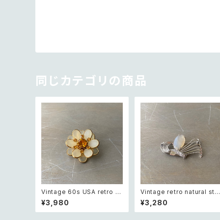
同じカテゴリの商品
Vintage 60s USA retro fr
Vintage retro natural sto
osted glass botanical flo
ne classical brooch レト
¥3,980
¥3,280
wer crystal bijou brooch
ロ ヴィンテージ アクセサリー
レトロ アメリカ ヴィンテージ
天然石 クラシカル ブローチ