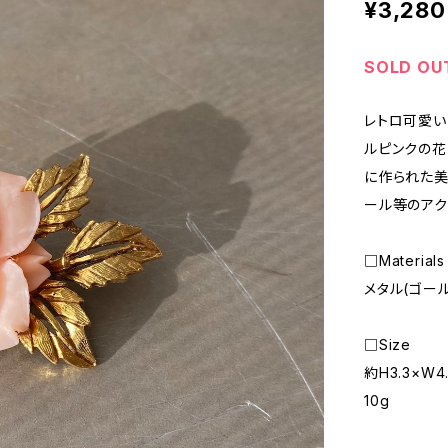
¥3,280
SOLD OU
レトロ可愛い
ルピンクの花
に作られた美
ール等のアク
□Materials
メタル(ゴー
□Size
約H3.3×W4
10g