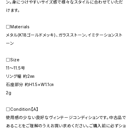
ン。身につけやすいサイズ感で様々なスタイルに合わせていただ
けます。
□Materials
メタル(K18ゴールドメッキ)、ガラスストーン、イミテーションスト
ーン
□Size
11〜11.5号
リング幅 約2㎜
石座部分 約H1.5×W1.1㎝
2g
□Condition【A】
使用感の少ない良好なヴィンテージコンディションです。中古品で
あることをご理解のうえお買い求めください。ご購入前に必ずショ