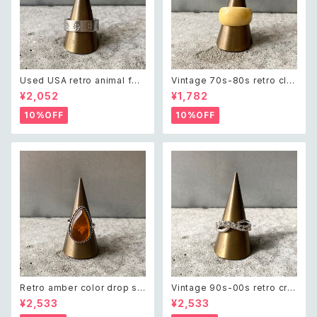
Used USA retro animal foo
Vintage 70s-80s retro cla
t print silver tone ring レト
ssical design ring レトロ ヴ
¥2,052
¥1,782
ロ アメリカ ユーズド アクセサリ
ィンテージ アクセサリー クラシ
ー アニマル フットプリント メン
カル デザイン リング
10%OFF
10%OFF
ズ リング
Retro amber color drop st
Vintage 90s-00s retro cry
one hand made ring レトロ
stal bijou infinity ring レトロ
¥2,533
¥2,533
アクセサリー 琥珀色 ドロップ ス
ヴィンテージ アクセサリー シル