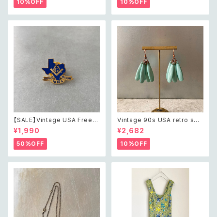
10%OFF
10%OFF
アス/イヤリング
【SALE】Vintage USA Freem
Vintage 90s USA retro swi
ason blue enameled Texa
ng drop beads pierce レト
¥1,990
¥2,682
s Proud to be A Mason pin
ロ アメリカ ヴィンテージ アクセ
brooch アメリカ ヴィンテージ
サリー スウィング ドロップ ビー
50%OFF
10%OFF
アクセサリー フリーメイソン ブ
ズ ピアス
ルー エナメル ピン ブローチ