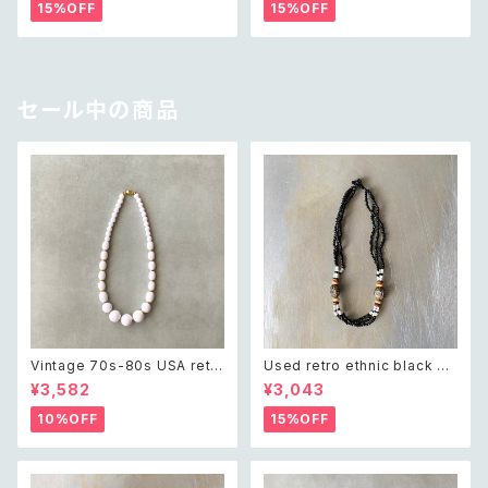
トーン ハンドメイド リング 指輪
バー クリスタル ビジュー インフ
15%OFF
15%OFF
ィニティ リング
セール中の商品
Vintage 70s-80s USA retr
Used retro ethnic black be
o white beads classical ne
ads necklace レトロ ユーズ
¥3,582
¥3,043
cklace レトロ アメリカ ヴィン
ド アクセサリー エスニック ブラ
テージ アクセサリー ホワイト ビ
ック ビーズ ネックレス
10%OFF
15%OFF
ーズ クラシカル ネックレス