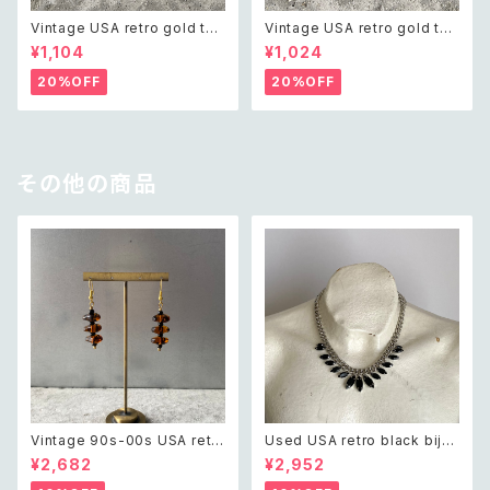
Vintage USA retro gold ton
Vintage USA retro gold ton
e pin brooch レトロ アメリカ
e mini pin brooch レトロ ア
¥1,104
¥1,024
ヴィンテージ アクセサリー レト
メリカ ヴィンテージ アクセサリ
ロ ゴールド ピン ブローチ
ー レトロ ゴールド ミニ ピン ブ
20%OFF
20%OFF
ローチ
その他の商品
Vintage 90s-00s USA retr
Used USA retro black bijo
o amber color beads pierc
u necklace レトロ アメリカ ユ
¥2,682
¥2,952
e レトロ アメリカ ヴィンテージ
ーズド アクセサリー ブラック ビ
アクセサリー 琥珀色 ビーズ ピ
ジュー ネックレス