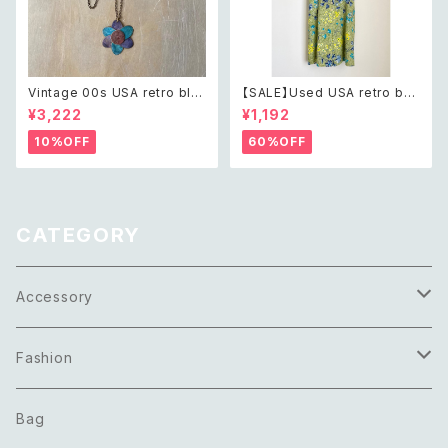
Vintage 00s USA retro blu
【SALE】Used USA retro bot
e painted botanical flower
anical flower salopette sh
¥3,222
¥1,192
design necklace レトロ アメ
ort pants レトロ アメリカ ユー
リカ ヴィンテージ アクセサリー
ズド 古着 ライトグリーン ボタニ
10%OFF
60%OFF
ブルー ペイント ボタニカル フラ
カル フラワー サロペット ショー
ワー デザイン ネックレス
トパンツ
CATEGORY
Accessory
Necklace
Fashion
Pierce
Tops
Bag