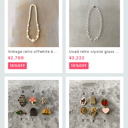
Vintage retro offwhite bea
Used retro crystal glass b
ds necklace レトロ ヴィンテ
eads necklace レトロ ユーズ
¥2,788
¥3,222
ージ アクセサリー オフホワイト
ド アクセサリー クリスタル ガラ
ビーズ ネックレス
ス ビーズ ネックレス
15%OFF
10%OFF