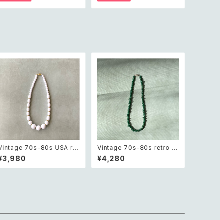
ット シェル ビーズ ネックレス
ス ビジュー バングル
Vintage 70s-80s USA ret
Vintage 70s-80s retro ro
ro white beads classical
ugh cut green aventurine
¥3,980
¥4,280
necklace レトロ アメリカ ヴ
necklace レトロ ヴィンテー
ィンテージ アクセサリー ホワ
ジ アクセサリー 天然石 ラフ
イト ビーズ クラシカル ネック
カット グリーンアベンチュリン
レス
ネックレス