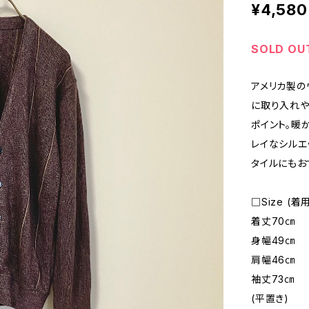
¥4,580
SOLD OU
アメリカ製の
に取り入れや
ポイント。暖
レイなシルエ
タイルにもお
□Size (
着丈70㎝
身幅49㎝
肩幅46㎝
袖丈73㎝
(平置き)