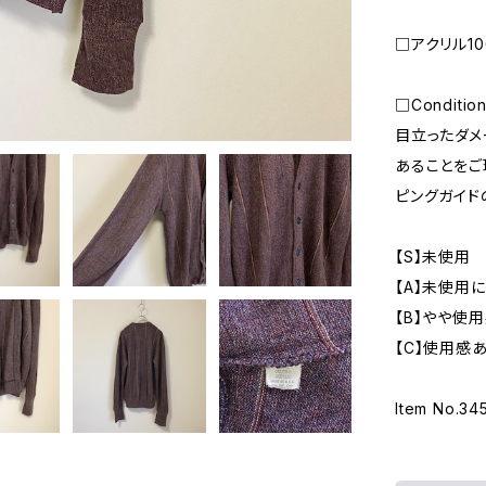
□アクリル10
□Conditio
目立ったダメ
あることをご
ピングガイド
【S】未使用
【A】未使用
【B】やや使
【C】使用感
Item No.34