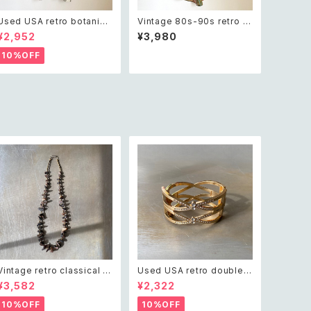
Used USA retro botanica
Vintage 80s-90s retro b
l palm tree design Tshirt
otanical design shirt レト
¥2,952
¥3,980
ユーズド アメリカ 古着 ボタニ
ロ ヴィンテージ 古着 クラシ
カル ヤシの木 デザイン Tシャ
カル ボタニカル デザイン 半
10%OFF
ツ ユニセックス
袖 シャツ
Vintage retro classical ro
Used USA retro double c
ugh cut shell beads nec
ross crystal bijou bangle
¥3,582
¥2,322
klace レトロ ヴィンテージ ア
レトロ アメリカ ユーズド アク
クセサリー クラシカル ラフカ
セサリー ゴールド ダブル クロ
10%OFF
10%OFF