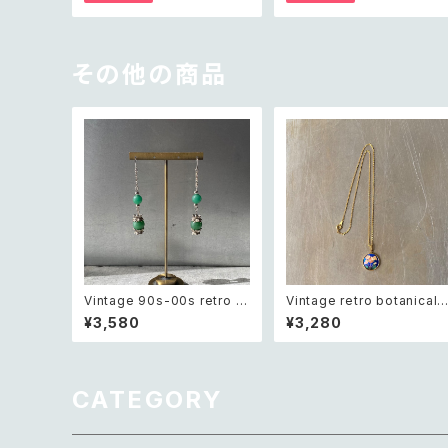
デザイン オレンジ Tシャツ X
ー Tシャツ XXL
XL
その他の商品
Vintage 90s-00s retro gr
Vintage retro botanical f
een aventurine pierce レ
ower blue enamel neckl
¥3,580
¥3,280
トロ ヴィンテージ アクセサリ
ace レトロ ヴィンテージ ア
ー 天然石 グリーンアベンチュ
セサリー ボタニカル フラワー
リン ピアス/イヤリング
ブルー エナメル ネックレス
CATEGORY