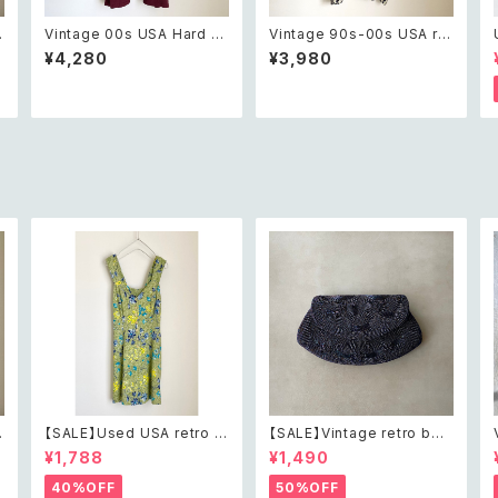
Vintage 00s USA Hard R
Vintage 90s-00s USA ret
h
ock CAFE Las Vegas bur
ro navy blue plaid patter
¥4,280
¥3,980
gundy t shirt 2XL レトロ ア
n shirt レトロ アメリカ ヴィン
メリカ ヴィンテージ 古着 ハ
テージ 古着 ネイビー チェッ
ードロックカフェ ラスベガス
ク柄 半袖 シャツ
バーガンディー Tシャツ
【SALE】Used USA retro b
【SALE】Vintage retro bea
h
otanical flower salopett
ds embroidery navy blue
¥1,788
¥1,490
e short pants レトロ アメリ
pouch レトロ ヴィンテージ
カ ユーズド 古着 ライトグリー
ホワイト ビーズ刺繍 ネイビー
40%OFF
50%OFF