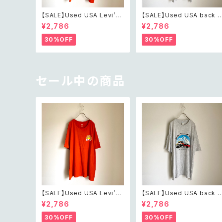
【SALE】Used USA Levi’s
【SALE】Used USA back t
sunrise design orange t
o the 80s car design t s
¥2,786
¥2,786
shirt レトロ アメリカ ユーズ
irt レトロ アメリカ ユーズド
ド 古着 リーバイス サンライズ
古着 カーデザイン ライトグレ
30%OFF
30%OFF
デザイン オレンジ Tシャツ X
ー Tシャツ XXL
XL
セール中の商品
【SALE】Used USA Levi’s
【SALE】Used USA back t
sunrise design orange t
o the 80s car design t s
¥2,786
¥2,786
shirt レトロ アメリカ ユーズ
irt レトロ アメリカ ユーズド
ド 古着 リーバイス サンライズ
古着 カーデザイン ライトグレ
30%OFF
30%OFF