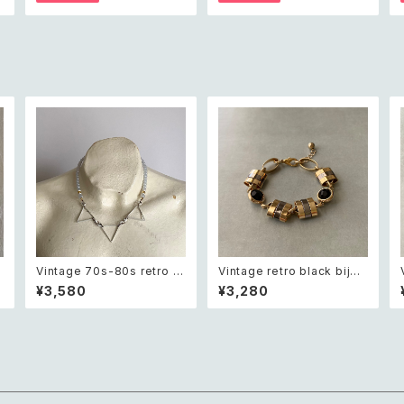
ン ボタニカル フラワー サロペ
紺色 ポーチ
ット ショートパンツ
l
Vintage 70s-80s retro tri
Vintage retro black bijou
angle design beads nec
bicolor chain bracelet レ
¥3,580
¥3,280
ク
klace レトロ ヴィンテージ ア
トロ ヴィンテージ アクセサリ
クセサリー トライアングル デ
ー ブラック ビジュー バイカラ
ザイン ビーズ ネックレス
ー チェーン ブレスレット