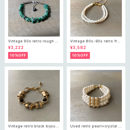
Vintage 90s retro rough cu
Vintage 80s-90s retro fre
t green aventurine bracele
sh water pearl bracelet レ
¥3,222
¥3,582
t レトロ ヴィンテージ アクセサ
トロ ヴィンテージ アクセサリー
リー 天然石 ラフカット グリーン
天然石 淡水パール 2連 ブレス
10%OFF
10%OFF
アベンチュリン ブレスレット
レット
Vintage retro black bijou b
Used retro pearl×crystal b