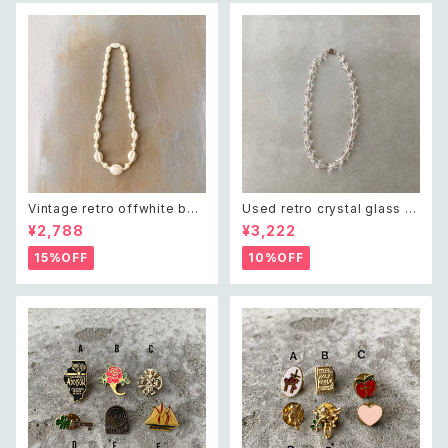
Vintage retro offwhite bea
Used retro crystal glass b
ds necklace レトロ ヴィンテ
eads necklace レトロ ユーズ
¥2,788
¥3,222
ージ アクセサリー オフホワイト
ド アクセサリー クリスタル ガラ
ビーズ ネックレス
ス ビーズ ネックレス
15%OFF
10%OFF