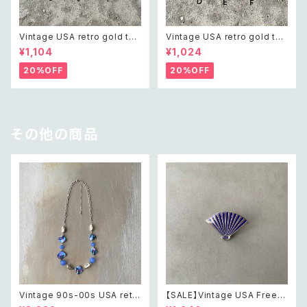
Vintage USA retro gold ton
Vintage USA retro gold ton
e pin brooch レトロ アメリカ
e mini pin brooch レトロ ア
¥1,104
¥1,024
ヴィンテージ アクセサリー レト
メリカ ヴィンテージ アクセサリ
ロ ゴールド ピン ブローチ
ー レトロ ゴールド ミニ ピン ブ
20%OFF
20%OFF
ローチ
その他の商品
Vintage 90s-00s USA retr
【SALE】Vintage USA Freem
o aurora blue shell beads
ason order of the eastern