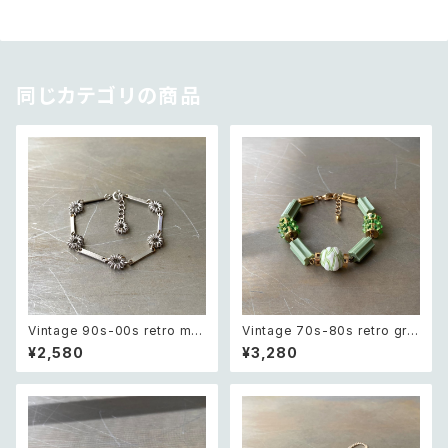
同じカテゴリの商品
Vintage 90s-00s retro met
Vintage 70s-80s retro gre
al wire flower chain bracel
en bijou classical beads b
¥2,580
¥3,280
et レトロ ヴィンテージ アクセサ
racelet レトロ ヴィンテージ ア
リー シルバー メタル ワイヤー
クセサリー グリーン ビジュー ク
フラワー チェーン ブレスレット
ラシカル ビーズ ブレスレット