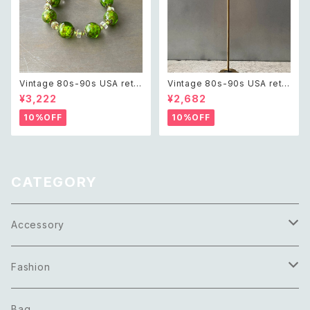
Vintage 80s-90s USA retr
Vintage 80s-90s USA retr
o green glass beads brac
o textured hoop earring レ
¥3,222
¥2,682
elet レトロ アメリカ ヴィンテー
トロ アメリカ ヴィンテージ アク
ジ アクセサリー グリーン 緑 ガ
セサリー テクスチャード ゴール
10%OFF
10%OFF
ラス ビーズ ブレスレット
ド フープ イヤリング
CATEGORY
Accessory
Necklace
Fashion
Pierce
Tops
Bag