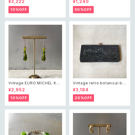
¥3,222
¥1,240
necklace レトロ アメリカ ヴィ
star hand fan pin brooch ア
ンテージ アクセサリー オーロラ
メリカ ヴィンテージ アクセサリ
10%OFF
50%OFF
ブルー シェル ビーズ ネックレス
ー フリーメイソン オーダーオブ
ザ イースタンスター 扇子 ピン
ブローチ
Vintage EURO MICHEL KLE
Vintage retro botanical be
IN retro green glass beads
ads embroidery dark gree
¥2,952
¥3,184
pierce レトロ ユーロ ヴィンテ
n clutch bag レトロ ヴィンテ
ージ アクセサリー ミッシェルク
ージ ボタニカル ビーズ刺繍 ダ
10%OFF
20%OFF
ラン グリーン ガラスビーズ ピア
ークグリーン クラシカル クラッ
ス/イヤリング
チバッグ