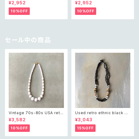
icolor chain bracelet レトロ
ijou wide bracelet レトロ ユ
¥2,952
¥2,952
ヴィンテージ アクセサリー ブラ
ーズド アクセサリー クリスタル
ック ビジュー バイカラー チェー
ビジュー 3連 ワイド ブレスレッ
10%OFF
10%OFF
ン ブレスレット
ト
セール中の商品
Vintage 70s-80s USA retr
Used retro ethnic black be
o white beads classical ne
ads necklace レトロ ユーズ
¥3,582
¥3,043
cklace レトロ アメリカ ヴィン
ド アクセサリー エスニック ブラ
テージ アクセサリー ホワイト ビ
ック ビーズ ネックレス
10%OFF
15%OFF
ーズ クラシカル ネックレス