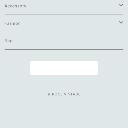
Accessory
Necklace
Fashion
Pierce
Tops
Bag
Earring
Bottoms
商品一覧に戻る
Bracelet
Onepiece
Ring
Outer
© POOL VINTAGE
Brooch
Scarf
Belt
Others