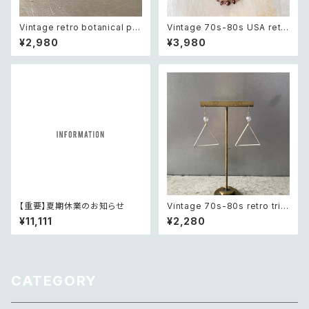
Vintage retro botanical pe
Vintage 70s-80s USA retr
arl×bijou brooch レトロ ヴィ
o classical beads necklac
¥2,980
¥3,980
ンテージ アクセサリー ボタニカ
e レトロ アメリカ ヴィンテージ
ル パール×ビジュー ドレープ チ
アクセサリー クラシカル ビーズ
ェーン ブローチ
2連 ネックレス
【重要】夏期休業のお知らせ
Vintage 70s-80s retro tria
ngle design beads pierce
¥11,111
¥2,280
レトロ ヴィンテージ アクセサリ
ー トライアングル デザイン ビー
ズ ピアス
CATEGORY