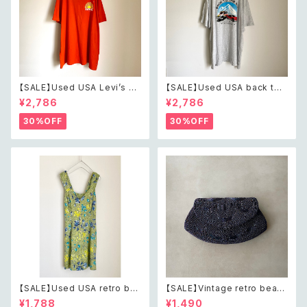
【SALE】Used USA Levi’s su
【SALE】Used USA back to t
nrise design orange t shirt
he 80s car design t shirt レ
¥2,786
¥2,786
レトロ アメリカ ユーズド 古着
トロ アメリカ ユーズド 古着 カ
リーバイス サンライズ デザイン
ーデザイン ライトグレー Tシャ
30%OFF
30%OFF
オレンジ Tシャツ XXL
ツ XXL
【SALE】Used USA retro bot
【SALE】Vintage retro bead
anical flower salopette sh
s embroidery navy blue po
¥1,788
¥1,490