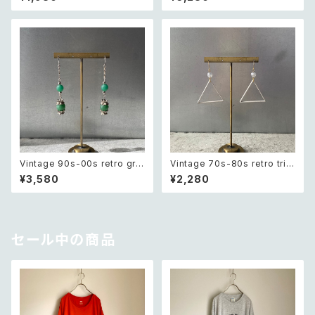
アメリカ ヴィンテージ アクセサ
pierce レトロ アメリカ ヴィン
リー 太陽 デザイン ピアス
テージ アクセサリー ピンク×ゴ
ールド マーブル ビーズ ピアス/
イヤリング
Vintage 90s-00s retro gre
Vintage 70s-80s retro tria
en aventurine pierce レトロ
ngle design beads pierce
¥3,580
¥2,280
ヴィンテージ アクセサリー 天然
レトロ ヴィンテージ アクセサリ
石 グリーンアベンチュリン ピア
ー トライアングル デザイン ビー
ス/イヤリング
ズ ピアス
セール中の商品