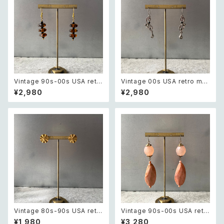
Vintage 90s-00s USA retr
Vintage 00s USA retro mo
o amber color beads pierc
notone bijou classical des
¥2,980
¥2,980
e レトロ アメリカ ヴィンテージ
ign pierce レトロ アメリカ ヴ
アクセサリー 琥珀色 ビーズ ピ
ィンテージ アクセサリー モノト
アス/イヤリング
ーン ビジュー クラシカル デザ
イン ピアス/イヤリング
Vintage 80s-90s USA retr
Vintage 90s-00s USA retr
o sun design pierce レトロ
o pink×gold marble beads
¥1,980
¥3,280