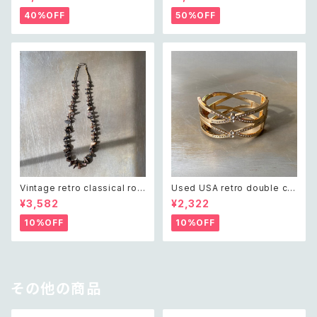
ort pants レトロ アメリカ ユー
uch レトロ ヴィンテージ ホワイ
ズド 古着 ライトグリーン ボタニ
ト ビーズ刺繍 ネイビー 紺色 ポ
40%OFF
50%OFF
カル フラワー サロペット ショー
ーチ
トパンツ
Vintage retro classical rou
Used USA retro double cro
gh cut shell beads necklac
ss crystal bijou bangle レト
¥3,582
¥2,322
e レトロ ヴィンテージ アクセサ
ロ アメリカ ユーズド アクセサリ
リー クラシカル ラフカット シェ
ー ゴールド ダブル クロス ビジ
10%OFF
10%OFF
ル ビーズ ネックレス
ュー バングル
その他の商品