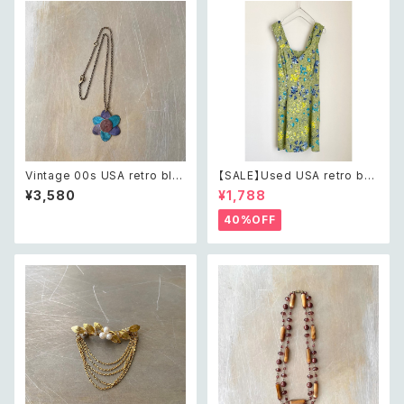
Vintage 00s USA retro blu
【SALE】Used USA retro bot
e painted botanical flower
anical flower salopette sh
¥3,580
¥1,788
design necklace レトロ アメ
ort pants レトロ アメリカ ユー
リカ ヴィンテージ アクセサリー
ズド 古着 ライトグリーン ボタニ
40%OFF
ブルー ペイント ボタニカル フラ
カル フラワー サロペット ショー
ワー デザイン ネックレス
トパンツ