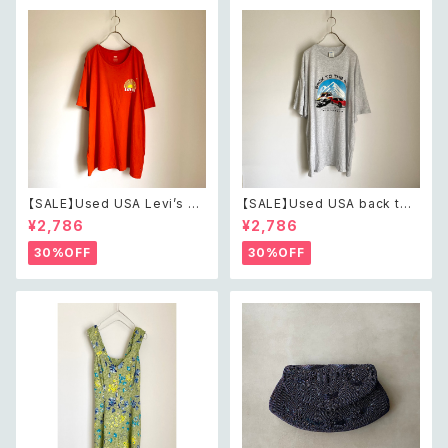
【SALE】Used USA Levi’s su
【SALE】Used USA back to t
nrise design orange t shirt
he 80s car design t shirt レ
¥2,786
¥2,786
レトロ アメリカ ユーズド 古着
トロ アメリカ ユーズド 古着 カ
リーバイス サンライズ デザイン
ーデザイン ライトグレー Tシャ
30%OFF
30%OFF
オレンジ Tシャツ XXL
ツ XXL