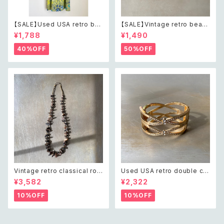
【SALE】Used USA retro bot
【SALE】Vintage retro bead
anical flower salopette sh
s embroidery navy blue po
¥1,788
¥1,490
ort pants レトロ アメリカ ユー
uch レトロ ヴィンテージ ホワイ
ズド 古着 ライトグリーン ボタニ
ト ビーズ刺繍 ネイビー 紺色 ポ
40%OFF
50%OFF
カル フラワー サロペット ショー
ーチ
トパンツ
Vintage retro classical rou
Used USA retro double cro
gh cut shell beads necklac
ss crystal bijou bangle レト
¥3,582
¥2,322
e レトロ ヴィンテージ アクセサ
ロ アメリカ ユーズド アクセサリ
リー クラシカル ラフカット シェ
ー ゴールド ダブル クロス ビジ
10%OFF
10%OFF
ル ビーズ ネックレス
ュー バングル