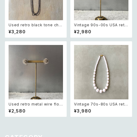
Used retro black tone chai
Vintage 90s-00s USA retr
n necklace レトロ ユーズド ア
o amber color beads pierc
¥3,280
¥2,980
クセサリー ブラック チェーン 4
e レトロ アメリカ ヴィンテージ
連 ネックレス
アクセサリー 琥珀色 ビーズ ピ
アス/イヤリング
Used retro metal wire flow
Vintage 70s-80s USA retr
er earring レトロ ヴィンテージ
o white beads classical ne
¥2,580
¥3,980
アクセサリー シルバー メタル ワ
cklace レトロ アメリカ ヴィン
イヤー フラワー イヤリング
テージ アクセサリー ホワイト ビ
ーズ クラシカル ネックレス