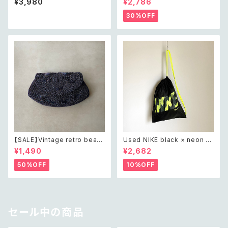
¥3,980
¥2,786
n clutch bag レトロ ヴィンテ
ag レトロ ヴィンテージ ウェー
ージ ボタニカル ビーズ刺繍 ダ
ブ デザイン ブラック 黒 ビーズ
30%OFF
ークグリーン クラシカル クラッ
刺繍 バッグ
チバッグ
【SALE】Vintage retro bead
Used NIKE black × neon y
s embroidery navy blue po
ellow one shoulder knaps
¥1,490
¥2,682
uch レトロ ヴィンテージ ホワイ
ack レトロ ユーズド ナイキ ブ
ト ビーズ刺繍 ネイビー 紺色 ポ
ラック×ネオンイエロー ワンショ
50%OFF
10%OFF
ーチ
ルダー ナップサック
セール中の商品