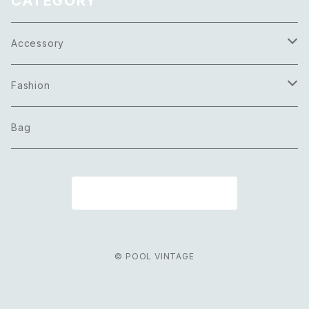
CATEGORY
Accessory
Necklace
Fashion
Pierce
Tops
Bag
Earring
Bottoms
商品一覧に戻る
Bracelet
Onepiece
Ring
Outer
© POOL VINTAGE
Brooch
Scarf