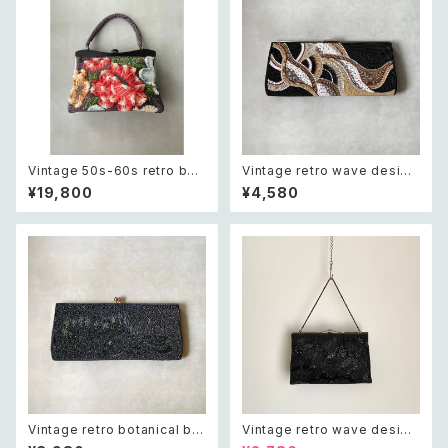
Vintage 50s-60s retro bot
Vintage retro wave design
anical flower beads embro
beads embroidery dark gr
¥19,800
¥4,580
idery classical bag レトロ
een clutch bag レトロ ヴィン
ヴィンテージ ブラック ボタニカ
テージ ウェーブ デザイン ビー
ル フラワー 立体 ビーズ刺繍 ク
ズ刺繍 ブラック 黒 クラシカル
ラシカル がま口 バッグ
クラッチバッグ
Vintage retro botanical be
Vintage retro wave design
ads embroidery dark gree
black beads embroidery b