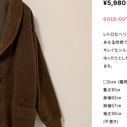
¥5,980
SOLD OU
レトロなヘリ
ある生地感で
キレイなシル
ゆったりとし
ます。
□Size (
着丈81㎝
身幅62㎝
肩幅57㎝
袖丈60㎝
(平置き)