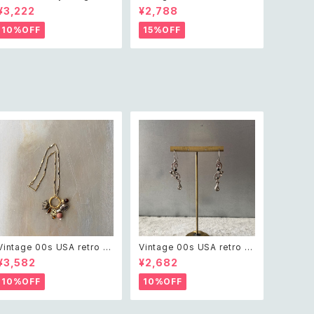
beads necklace レトロ ユ
eads necklace レトロ ヴィ
¥3,222
¥2,788
ーズド アクセサリー クリスタ
ンテージ アクセサリー オフホ
ル ガラス ビーズ ネックレス
ワイト ビーズ ネックレス
10%OFF
15%OFF
Vintage 00s USA retro s
Vintage 00s USA retro m
afari design elephant sw
onotone bijou classical
¥3,582
¥2,682
ing charm necklace レト
design pierce レトロ アメ
ロ アメリカ ヴィンテージ アク
リカ ヴィンテージ アクセサリ
10%OFF
10%OFF
セサリー サファリ デザイン エ
ー モノトーン ビジュー クラシ
レファント ゾウ スウィング チ
カル デザイン ピアス/イヤリン
ャーム ネックレス
グ