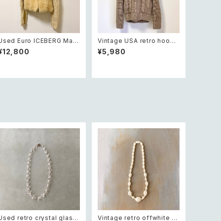
Used Euro ICEBERG Mad
Vintage USA retro hoode
e in ITALY fur×knit off w
d knit jacket レトロ アメリ
¥12,800
¥5,980
hite wool hoodie jacket
カ ヴィンテージ 古着 フード
レトロ ユーロ ユーズド 古着
内ボア ベージュ ニット ジャケ
アイスバーグ イタリア製 ファ
ット レディース
ー×ニット オフホワイト ウール
フード付き ジャケット
Used retro crystal glass
Vintage retro offwhite b