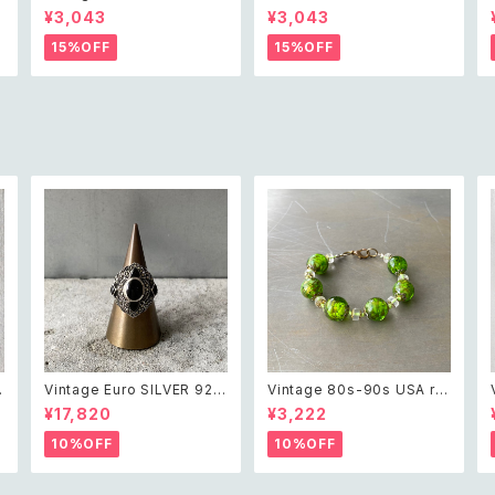
otanical leaf charm brac
beads necklace レトロ ユ
¥3,043
¥3,043
ン
elet レトロ ヴィンテージ ア
ーズド アクセサリー エスニッ
クセサリー ゴールド ボタニカ
ク ブラック ビーズ ネックレス
15%OFF
15%OFF
ル リーフ チャーム ブレスレッ
ト
Vintage Euro SILVER 925
Vintage 80s-90s USA ret
onyx marcasite classical
ro green glass beads br
¥17,820
¥3,222
design ring レトロ ユーロ
acelet レトロ アメリカ ヴィ
バ
ヴィンテージ アクセサリー シ
ンテージ アクセサリー グリー
10%OFF
10%OFF
ロ
ルバー925 天然石 オニキス
ン 緑 ガラス ビーズ ブレスレ
マーカサイト クラシカル デザ
ット
イン リング