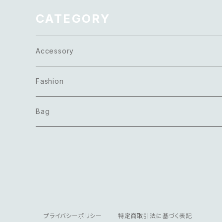
CATEGORY
Accessory
Necklace
Fashion
Pierce
Tops
Bag
Earring
Bottoms
Bracelet
Onepiece
Ring
Outer
プライバシーポリシー
特定商取引法に基づく表記