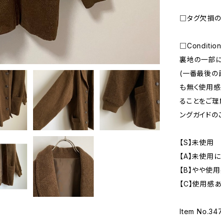
□タグ欠損
□Conditio
裏地の一部
(一番最後の
も無く使用感
ることをご理
ングガイドの
【S】未使用
【A】未使用
【B】やや使
【C】使用感
Item No.34