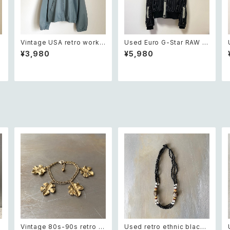
Vintage USA retro work j
Used Euro G-Star RAW ar
c
acket レトロ アメリカ ヴィン
tistic embroidery black j
¥3,980
¥5,980
テージ 古着 ワーク ジャケット
acket レトロ ユーロ ユーズ
レディース
ド 古着 ジースターロゥ アー
ン
ティスティック 刺繍 ブラック
黒 フード付き ジャケット
Vintage 80s-90s retro b
Used retro ethnic black