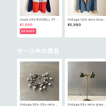
Used USA RUSSELL ATH
Vintage USA retro blue×
LETIC wind breaker jack
beige bicolor design ja
¥1,990
¥5,980
et レトロ アメリカ ユーズド
ket レトロ アメリカ ヴィンテ
古着 ラッセルアスレティック
ージ 古着 ブルー×ベージュ
50%OFF
ウィンドブレーカー ジャケット
バイカラー デザイン デザイ
ユニセックス
ジャケット
セール中の商品
Vintage 90s-00s retro b
Vintage 60s retro green