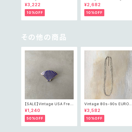
otanical crystal bijou×pe
bijou earring レトロ ヴィン
¥3,222
¥2,682
arl bracelet レトロ ヴィンテ
テージ アクセサリー グリー
ージ アクセサリー ボタニカル
ビジュー イヤリング
10%OFF
10%OFF
クリスタル ビジュー×パール
ブレスレット
その他の商品
【SALE】Vintage USA Free
Vintage 80s-90s EURO r
mason order of the east
etro design chain long n
¥1,240
¥3,582
ern star hand fan pin bro
ecklace レトロ ユーロ ヴィ
och アメリカ ヴィンテージ ア
ンテージ アクセサリー シル
50%OFF
10%OFF
クセサリー フリーメイソン オ
ー デザイン チェーン 10連 
ーダーオブザ イースタンスタ
ング ネックレス
ー 扇子 ピン ブローチ