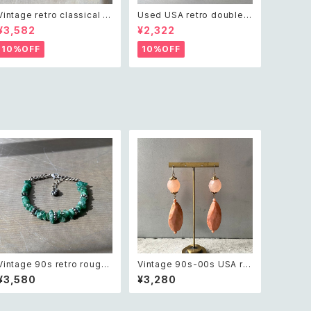
Vintage retro classical ro
Used USA retro double c
ugh cut shell beads nec
ross crystal bijou bangle
¥3,582
¥2,322
klace レトロ ヴィンテージ ア
レトロ アメリカ ユーズド アク
クセサリー クラシカル ラフカ
セサリー ゴールド ダブル クロ
10%OFF
10%OFF
ット シェル ビーズ ネックレス
ス ビジュー バングル
Vintage 90s retro rough
Vintage 90s-00s USA ret
cut green aventurine bra
ro pink×gold marble bea
¥3,580
¥3,280
celet レトロ ヴィンテージ ア
ds pierce レトロ アメリカ ヴ
クセサリー 天然石 ラフカット
ィンテージ アクセサリー ピン
グリーンアベンチュリン ブレ
ク×ゴールド マーブル ビーズ