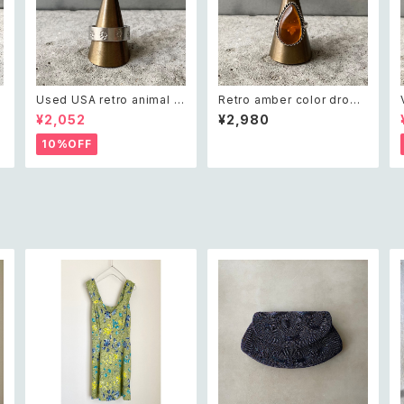
Used USA retro animal f
Retro amber color drop
oot print silver tone ring
stone hand made ring レ
¥2,052
¥2,980
レトロ アメリカ ユーズド アク
トロ アクセサリー 琥珀色 ド
セサリー アニマル フットプリ
ロップ ストーン ハンドメイド
10%OFF
ント メンズ リング
リング 指輪