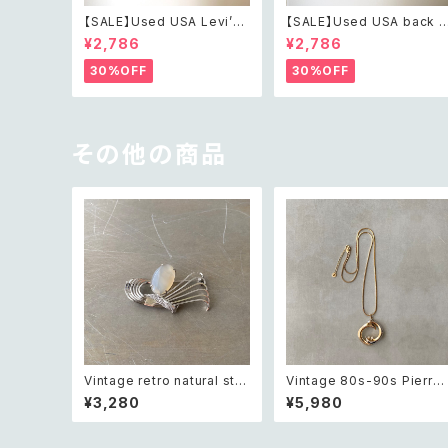
【SALE】Used USA Levi’s
【SALE】Used USA back t
sunrise design orange t
o the 80s car design t s
¥2,786
¥2,786
shirt レトロ アメリカ ユーズ
irt レトロ アメリカ ユーズド
ド 古着 リーバイス サンライズ
古着 カーデザイン ライトグレ
30%OFF
30%OFF
デザイン オレンジ Tシャツ X
ー Tシャツ XXL
XL
その他の商品
Vintage retro natural sto
Vintage 80s-90s Pierre
ne classical brooch レト
cardin crystal bijou bico
¥3,280
¥5,980
ロ ヴィンテージ アクセサリー
or geometric necklace 
天然石 クラシカル ブローチ
トロ ヴィンテージ アクセサリ
ー ピエール・カルダン クリス