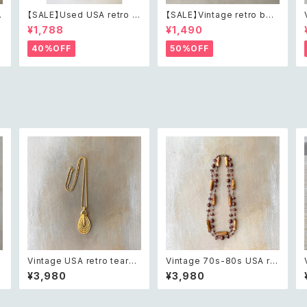
【SALE】Used USA retro b
【SALE】Vintage retro bea
h
otanical flower salopett
ds embroidery navy blue
¥1,788
¥1,490
e short pants レトロ アメリ
pouch レトロ ヴィンテージ
カ ユーズド 古着 ライトグリー
ホワイト ビーズ刺繍 ネイビー
40%OFF
50%OFF
ン ボタニカル フラワー サロペ
紺色 ポーチ
ット ショートパンツ
Vintage USA retro teardr
Vintage 70s-80s USA ret
l
op open charm necklace
ro classical beads neckl
¥3,980
¥3,980
レ
レトロ アメリカ ヴィンテージ
ace レトロ アメリカ ヴィンテ
アクセサリー ゴールド ティア
ージ アクセサリー クラシカル
ドロップ オープン チャーム ネ
ビーズ 2連 ネックレス