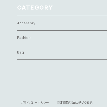
タル ビジュー バイカラー ジ
メトリック ネックレス
CATEGORY
Accessory
Necklace
Fashion
Pierce
Tops
Bag
Earring
Bottoms
Bracelet
Onepiece
Ring
Outer
プライバシーポリシー
特定商取引法に基づく表記