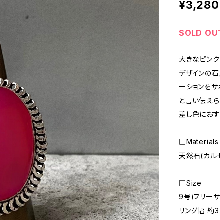
¥3,280
SOLD OU
大きなピンク
デザインの石
ーションをサ
と言い伝えら
差し色におす
□Materials
天然石(カルセ
□Size
9号(フリーサ
リング幅 約