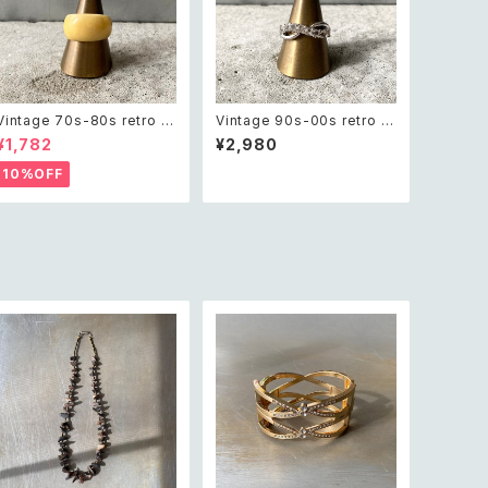
Vintage 70s-80s retro cl
Vintage 90s-00s retro cr
assical design ring レトロ
ystal bijou infinity ring レ
¥1,782
¥2,980
ヴィンテージ アクセサリー ク
トロ ヴィンテージ アクセサリ
ラシカル デザイン リング
ー シルバー クリスタル ビジュ
10%OFF
ー インフィニティ リング