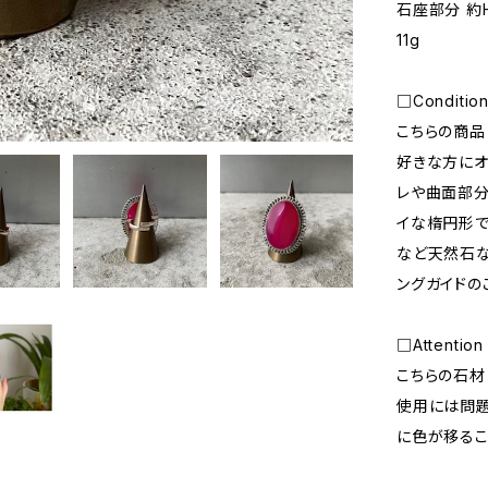
石座部分 約H
11g
□Conditio
こちらの商品
好きな方にオ
レや曲面部分
イな楕円形で
など天然石な
ングガイドの
□Attention
こちらの石材
使用には問題
に色が移るこ