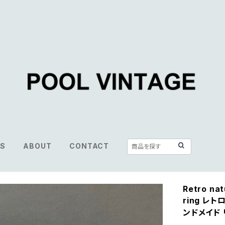
S
ABOUT
CONTACT
Retro nat
ring レ
ンドメイド 