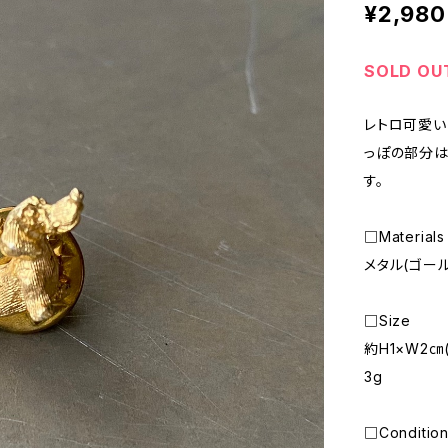
¥2,980
SOLD OU
レトロ可愛い
っぽの部分は
す。
□Materials
メタル(ゴー
□Size
約H1×W2㎝(
3g
□Conditio