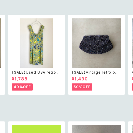
【SALE】Used USA retro b
【SALE】Vintage retro bea
h
otanical flower salopett
ds embroidery navy blue
¥1,788
¥1,490
e short pants レトロ アメリ
pouch レトロ ヴィンテージ
カ ユーズド 古着 ライトグリー
ホワイト ビーズ刺繍 ネイビー
40%OFF
50%OFF
ン ボタニカル フラワー サロペ
紺色 ポーチ
ット ショートパンツ