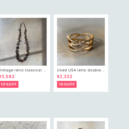
Vintage retro classical ro
Used USA retro double c
ugh cut shell beads nec
ross crystal bijou bangle
¥3,582
¥2,322
klace レトロ ヴィンテージ ア
レトロ アメリカ ユーズド アク
クセサリー クラシカル ラフカ
セサリー ゴールド ダブル クロ
10%OFF
10%OFF
ット シェル ビーズ ネックレス
ス ビジュー バングル