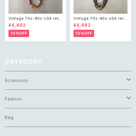
Vintage 70s-80s USA retr
Vintage 70s-80s USA retr
o multicolor wood beads n
o safari animal design wo
¥4,482
¥4,482
ecklace レトロ アメリカ ヴィン
od beads long necklace レ
テージ アクセサリー マルチカラ
トロ アメリカ ヴィンテージ アク
10%OFF
10%OFF
ー ウッド ビーズ ネックレス
セサリー サファリ アニマル デザ
イン ウッド ビーズ ロング ネッ
クレス
CATEGORY
Accessory
Necklace
Fashion
Pierce
Tops
Bag
Earring
Bottoms