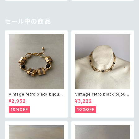
セール中の商品
Vintage retro black bijou b
Vintage retro black bijou b
icolor chain bracelet レトロ
icolor chain necklace レト
¥2,952
¥3,222
ヴィンテージ アクセサリー ブラ
ロ ヴィンテージ アクセサリー ブ
ック ビジュー バイカラー チェー
ラック ビジュー バイカラー チェ
10%OFF
10%OFF
ン ブレスレット
ーン ネックレス