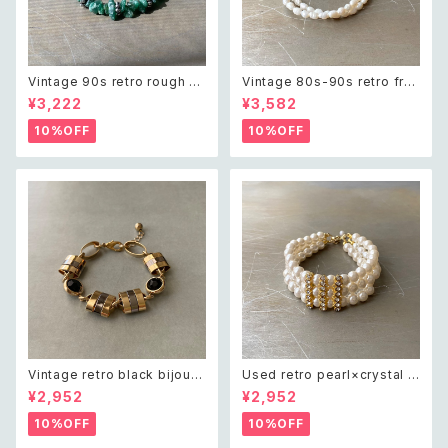
Vintage 90s retro rough cu
Vintage 80s-90s retro fre
t green aventurine bracele
sh water pearl bracelet レ
¥3,222
¥3,582
t レトロ ヴィンテージ アクセサ
トロ ヴィンテージ アクセサリー
リー 天然石 ラフカット グリーン
天然石 淡水パール 2連 ブレス
10%OFF
10%OFF
アベンチュリン ブレスレット
レット
Vintage retro black bijou b
Used retro pearl×crystal b
icolor chain bracelet レトロ
ijou wide bracelet レトロ ユ
¥2,952
¥2,952
ヴィンテージ アクセサリー ブラ
ーズド アクセサリー クリスタル
ック ビジュー バイカラー チェー
ビジュー 3連 ワイド ブレスレッ
10%OFF
10%OFF
ン ブレスレット
ト