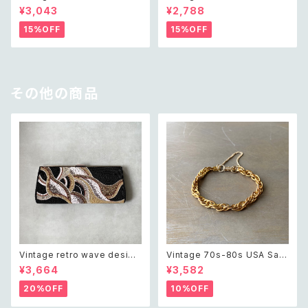
anical leaf charm bracelet
ds necklace レトロ ヴィンテ
¥3,043
¥2,788
レトロ ヴィンテージ アクセサリ
ージ アクセサリー オフホワイト
ー ゴールド ボタニカル リーフ
ビーズ ネックレス
15%OFF
15%OFF
チャーム ブレスレット
その他の商品
Vintage retro wave design
Vintage 70s-80s USA Sara
beads embroidery dark gr
h Coventry classical chain
¥3,664
¥3,582
een clutch bag レトロ ヴィン
bracelet レトロ アメリカ ヴィ
テージ ウェーブ デザイン ビー
ンテージ アクセサリー サラコベ
20%OFF
10%OFF
ズ刺繍 ブラック 黒 クラシカル
ントリー ゴールド クラシカル チ
クラッチバッグ
ェーン ブレスレット