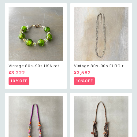
Vintage 80s-90s USA retr
Vintage 80s-90s EURO ret
o green glass beads brac
ro design chain long neckl
¥3,222
¥3,582
elet レトロ アメリカ ヴィンテー
ace レトロ ユーロ ヴィンテー
ジ アクセサリー グリーン 緑 ガ
ジ アクセサリー シルバー デザ
10%OFF
10%OFF
ラス ビーズ ブレスレット
イン チェーン 10連 ロング ネッ
クレス