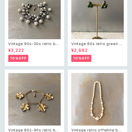
Vintage 90s-00s retro bot
Vintage 60s retro green bi
anical crystal bijou×pearl
jou earring レトロ ヴィンテー
¥3,222
¥2,682
bracelet レトロ ヴィンテージ
ジ アクセサリー グリーン ビジュ
アクセサリー ボタニカル クリス
ー イヤリング
10%OFF
10%OFF
タル ビジュー×パール ブレスレ
ット
Vintage 80s-90s retro bot
Vintage retro offwhite bea