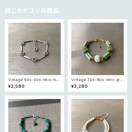
同じカテゴリの商品
Vintage 90s-00s retro met
Vintage 70s-80s retro gre
al wire flower chain bracel
en bijou classical beads b
¥2,580
¥3,280
et レトロ ヴィンテージ アクセサ
racelet レトロ ヴィンテージ ア
リー シルバー メタル ワイヤー
クセサリー グリーン ビジュー ク
フラワー チェーン ブレスレット
ラシカル ビーズ ブレスレット