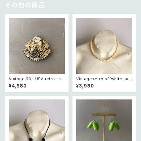
その他の商品
Vintage 90s USA retro ang
Vintage retro offwhite car
el nurse brooch レトロ アメ
ving beads necklace レトロ
¥4,580
¥3,980
リカ ヴィンテージ アクセサリー
ヴィンテージ アクセサリー オフ
エンジェル ナース ブローチ
ホワイト カービング ビーズ ネッ
クレス