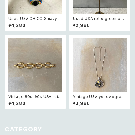
Used USA CHICO'S navy b
Used USA retro green bea
lue×multicolor beads neck
ds pierce レトロ アメリカ ユ
¥4,280
¥2,980
lace レトロ アメリカ ユーズド
ーズド アクセサリー グリーン ビ
アクセサリー チコス ネイビーブ
ーズ ピアス/イヤリング
ルー×マルチカラー ビーズ ネッ
クレス
Vintage 80s-90s USA retr
Vintage USA yellow×green
o gold tone classical wide
bijou design charm neckla
¥4,280
¥3,980
design chain bracelet レト
ce レトロ アメリカ ヴィンテー
ロ アメリカ ヴィンテージ アクセ
ジ アクセサリー イエロー×グリ
サリー ゴールド クラシカル ワイ
ーン ビジュー デザイン チャー
ド デザイン チェーン ブレスレッ
ム ネックレス
ト
CATEGORY