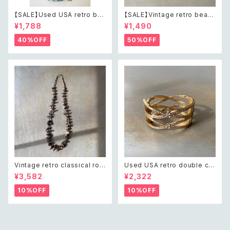
【SALE】Used USA retro bot
【SALE】Vintage retro bead
anical flower salopette sh
s embroidery navy blue po
¥1,788
¥1,490
ort pants レトロ アメリカ ユー
uch レトロ ヴィンテージ ホワイ
ズド 古着 ライトグリーン ボタニ
ト ビーズ刺繍 ネイビー 紺色 ポ
40%OFF
50%OFF
カル フラワー サロペット ショー
ーチ
トパンツ
Vintage retro classical rou
Used USA retro double cro
gh cut shell beads necklac
ss crystal bijou bangle レト
¥3,582
¥2,322
e レトロ ヴィンテージ アクセサ
ロ アメリカ ユーズド アクセサリ
リー クラシカル ラフカット シェ
ー ゴールド ダブル クロス ビジ
10%OFF
10%OFF
ル ビーズ ネックレス
ュー バングル