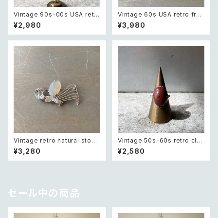
Vintage 90s-00s USA retr
Vintage 60s USA retro fros
o amber color beads pierc
ted glass botanical flower
¥2,980
¥3,980
e レトロ アメリカ ヴィンテージ
crystal bijou brooch レトロ
アクセサリー 琥珀色 ビーズ ピ
アメリカ ヴィンテージ アクセサ
アス/イヤリング
リー フロストガラス ボタニカル
フラワー クリスタル ビジュー ブ
ローチ
Vintage retro natural stone
Vintage 50s-60s retro clas
classical brooch レトロ ヴィ
sical stone ring レトロ ヴィン
¥3,280
¥2,580
ンテージ アクセサリー 天然石
テージ アクセサリー クラシカル
クラシカル ブローチ
ストーン リング
セール中の商品