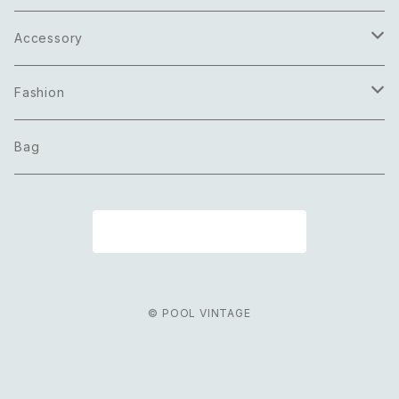
Accessory
Necklace
Fashion
Pierce
Tops
Bag
Earring
Bottoms
商品一覧に戻る
Bracelet
Onepiece
Ring
Outer
© POOL VINTAGE
Brooch
Scarf