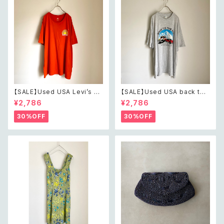
【SALE】Used USA Levi’s su
【SALE】Used USA back to t
nrise design orange t shirt
he 80s car design t shirt レ
¥2,786
¥2,786
レトロ アメリカ ユーズド 古着
トロ アメリカ ユーズド 古着 カ
リーバイス サンライズ デザイン
ーデザイン ライトグレー Tシャ
30%OFF
30%OFF
オレンジ Tシャツ XXL
ツ XXL