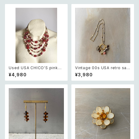
Used USA CHICO'S pink×
Vintage 00s USA retro saf
white beads necklace レト
ari design elephant swing
¥4,980
¥3,980
ロ アメリカ ユーズド アクセサリ
charm necklace レトロ アメ
ー チコス ピンク×ホワイト ビー
リカ ヴィンテージ アクセサリー
ズ 5連 ネックレス
サファリ デザイン エレファント
ゾウ スウィング チャーム ネック
レス