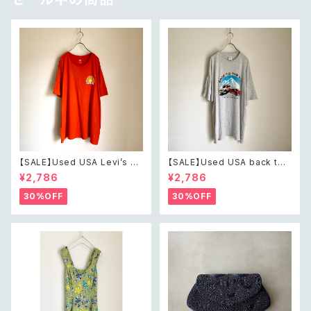
【SALE】Used USA Levi’s su
【SALE】Used USA back to t
nrise design orange t shirt
he 80s car design t shirt レ
¥2,786
¥2,786
レトロ アメリカ ユーズド 古着
トロ アメリカ ユーズド 古着 カ
リーバイス サンライズ デザイン
ーデザイン ライトグレー Tシャ
30%OFF
30%OFF
オレンジ Tシャツ XXL
ツ XXL