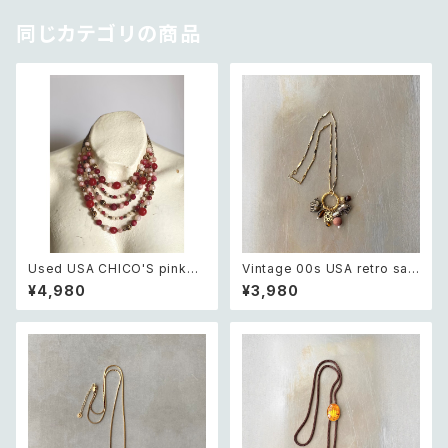
同じカテゴリの商品
Used USA CHICO'S pink×
Vintage 00s USA retro saf
white beads necklace レト
ari design elephant swing
¥4,980
¥3,980
ロ アメリカ ユーズド アクセサリ
charm necklace レトロ アメ
ー チコス ピンク×ホワイト ビー
リカ ヴィンテージ アクセサリー
ズ 5連 ネックレス
サファリ デザイン エレファント
ゾウ スウィング チャーム ネック
レス