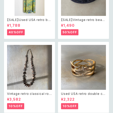
【SALE】Used USA retro bot
【SALE】Vintage retro bead
anical flower salopette sh
s embroidery navy blue po
¥1,788
¥1,490
ort pants レトロ アメリカ ユー
uch レトロ ヴィンテージ ホワイ
ズド 古着 ライトグリーン ボタニ
ト ビーズ刺繍 ネイビー 紺色 ポ
40%OFF
50%OFF
カル フラワー サロペット ショー
ーチ
トパンツ
Vintage retro classical rou
Used USA retro double cro
gh cut shell beads necklac
ss crystal bijou bangle レト
¥3,582
¥2,322
e レトロ ヴィンテージ アクセサ
ロ アメリカ ユーズド アクセサリ
リー クラシカル ラフカット シェ
ー ゴールド ダブル クロス ビジ
10%OFF
10%OFF
ル ビーズ ネックレス
ュー バングル