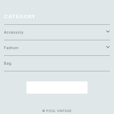
CATEGORY
Accessory
Necklace
Fashion
Pierce
Tops
Bag
Earring
Bottoms
商品一覧に戻る
Bracelet
Onepiece
Ring
Outer
© POOL VINTAGE