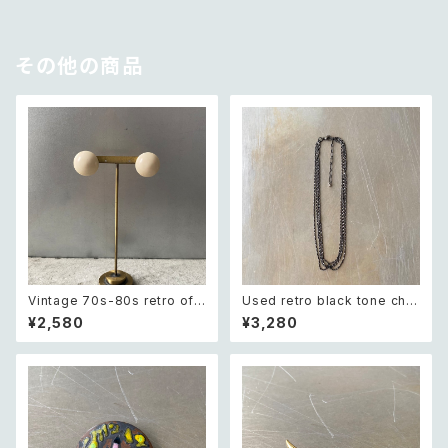
その他の商品
Vintage 70s-80s retro off
Used retro black tone chai
white round cabochon earr
n necklace レトロ ユーズド ア
¥2,580
¥3,280
ings レトロ ヴィンテージ アク
クセサリー ブラック チェーン 4
セサリー オフホワイト ラウンド
連 ネックレス
カボション イヤリング