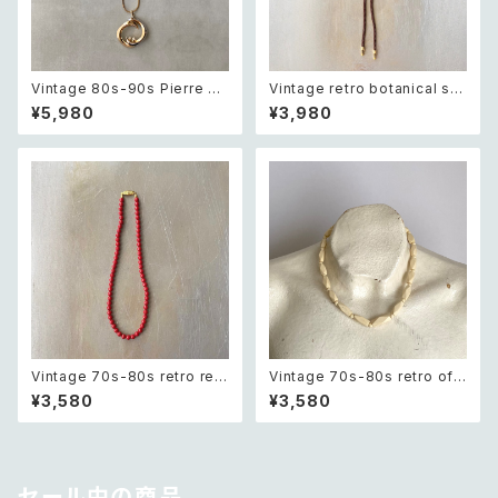
Vintage 80s-90s Pierre ca
Vintage retro botanical sai
rdin crystal bijou bicolor g
ling ship intaglio loop tie
¥5,980
¥3,980
eometric necklace レトロ ヴ
レトロ ヴィンテージ アクセサリ
ィンテージ アクセサリー ピエー
ー 帆船 デザイン 裏彫り ループ
ル・カルダン クリスタル ビジュ
タイ
ー バイカラー ジオメトリック ネ
ックレス
Vintage 70s-80s retro red
Vintage 70s-80s retro off
beads necklace レトロ ヴィ
white beads necklace レト
¥3,580
¥3,580
ンテージ アクセサリー レッド 赤
ロ ヴィンテージ アクセサリー オ
ビーズ ネックレス
フホワイト ビーズ ネックレス
セール中の商品