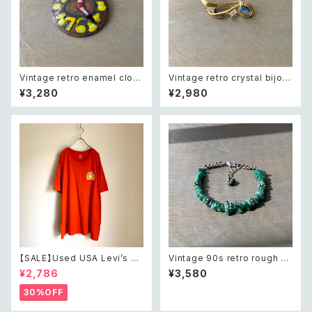
Vintage retro enamel cloc
Vintage retro crystal bijou
k brooch レトロ ヴィンテージ
opearl brooch レトロ ヴィン
¥3,280
¥2,980
アクセサリー エナメル 時計 ブ
テージ アクセサリー クリスタル
ローチ
ビジュー オパール ブローチ
【SALE】Used USA Levi’s su
Vintage 90s retro rough cu
nrise design orange t shirt
t green aventurine bracele
¥2,786
¥3,580
レトロ アメリカ ユーズド 古着
t レトロ ヴィンテージ アクセサ
リーバイス サンライズ デザイン
リー 天然石 ラフカット グリーン
30%OFF
オレンジ Tシャツ XXL
アベンチュリン ブレスレット