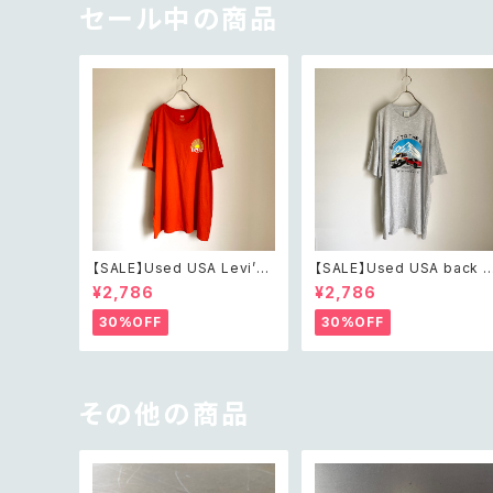
セール中の商品
【SALE】Used USA Levi’s
【SALE】Used USA back t
sunrise design orange t
o the 80s car design t s
¥2,786
¥2,786
shirt レトロ アメリカ ユーズ
irt レトロ アメリカ ユーズド
ド 古着 リーバイス サンライズ
古着 カーデザイン ライトグレ
30%OFF
30%OFF
デザイン オレンジ Tシャツ X
ー Tシャツ XXL
XL
その他の商品