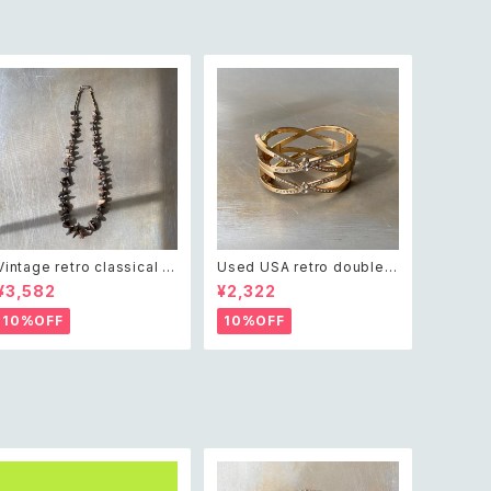
Vintage retro classical ro
Used USA retro double c
ugh cut shell beads nec
ross crystal bijou bangle
¥3,582
¥2,322
klace レトロ ヴィンテージ ア
レトロ アメリカ ユーズド アク
クセサリー クラシカル ラフカ
セサリー ゴールド ダブル クロ
10%OFF
10%OFF
ット シェル ビーズ ネックレス
ス ビジュー バングル