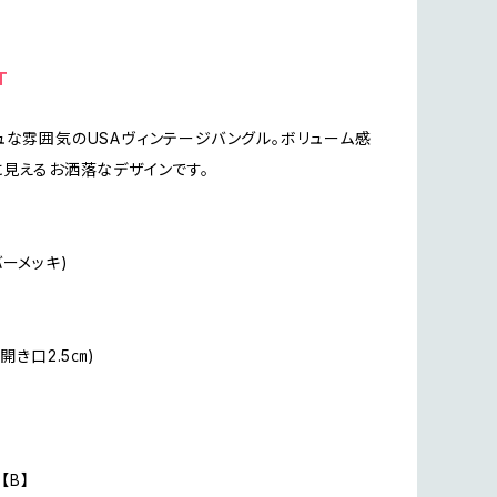
T
ュな雰囲気のUSAヴィンテージバングル。ボリューム感
に見えるお洒落なデザインです。
バーメッキ)
(開き口2.5㎝)
n【B】