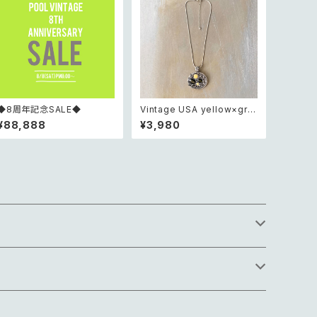
◆8周年記念SALE◆
Vintage USA yellow×gre
en bijou design charm n
¥88,888
¥3,980
ecklace レトロ アメリカ ヴィ
ンテージ アクセサリー イエロ
ー×グリーン ビジュー デザイ
ン チャーム ネックレス