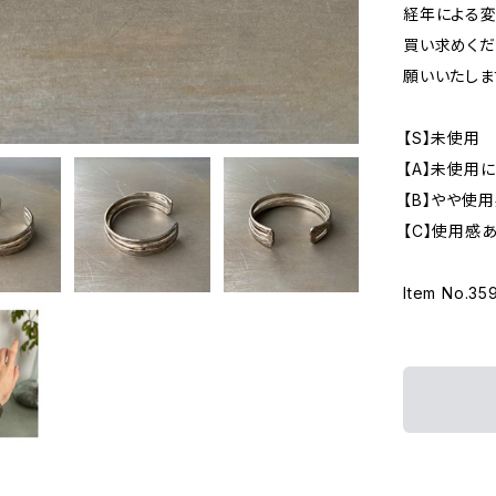
経年による変
買い求めくだ
願いいたしま
【S】未使用
【A】未使用
【B】やや使
【C】使用感
Item No.35