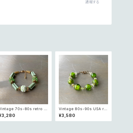
通報する
Vintage 70s-80s retro gr
Vintage 80s-90s USA ret
een bijou classical bead
ro green glass beads br
¥3,280
¥3,580
s bracelet レトロ ヴィンテ
acelet レトロ アメリカ ヴィ
ージ アクセサリー グリーン
ンテージ アクセサリー グリー
ビジュー クラシカル ビーズ ブ
ン 緑 ガラス ビーズ ブレスレ
レスレット
ット