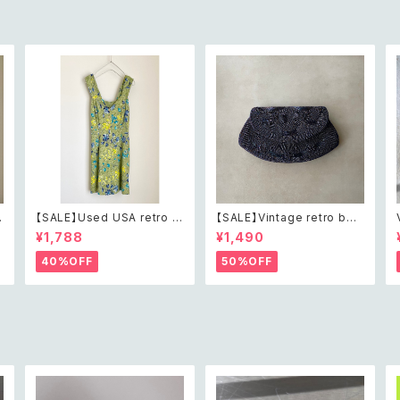
【SALE】Used USA retro b
【SALE】Vintage retro bea
h
otanical flower salopett
ds embroidery navy blue
¥1,788
¥1,490
e short pants レトロ アメリ
pouch レトロ ヴィンテージ
カ ユーズド 古着 ライトグリー
ホワイト ビーズ刺繍 ネイビー
40%OFF
50%OFF
ン ボタニカル フラワー サロペ
紺色 ポーチ
ット ショートパンツ