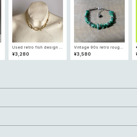
t
Used retro fish design c
Vintage 90s retro rough
ト
hain necklace レトロ ユー
cut green aventurine bra
¥3,280
¥3,580
ク
ズド アクセサリー フィッシュ
celet レトロ ヴィンテージ ア
お魚 デザイン ゴールド チェ
クセサリー 天然石 ラフカット
ーン ネックレス
グリーンアベンチュリン ブレ
スレット