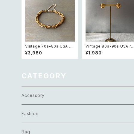
Vintage 70s-80s USA Sa
Vintage 80s-90s USA re
rah Coventry classical ch
ro sun design pierce レ
¥3,980
¥1,980
ain bracelet レトロ アメリカ
ロ アメリカ ヴィンテージ ア
ヴィンテージ アクセサリー サ
セサリー 太陽 デザイン ピア
ラコベントリー ゴールド クラ
ス
シカル チェーン ブレスレット
CATEGORY
Accessory
Necklace
Fashion
Pierce
Tops
Bag