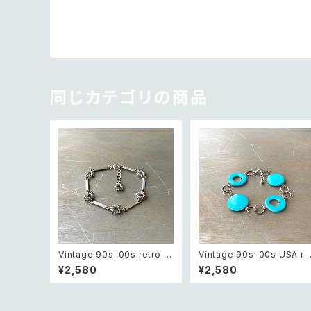
同じカテゴリの商品
Vintage 90s-00s retro m
Vintage 90s-00s USA re
etal wire flower chain br
ro blue shell beads brac
¥2,580
¥2,580
acelet レトロ ヴィンテージ
elet レトロ アメリカ ヴィン
アクセサリー シルバー メタル
ージ アクセサリー ブルー シ
ワイヤー フラワー チェーン ブ
ェル ビーズ ブレスレット
レスレット