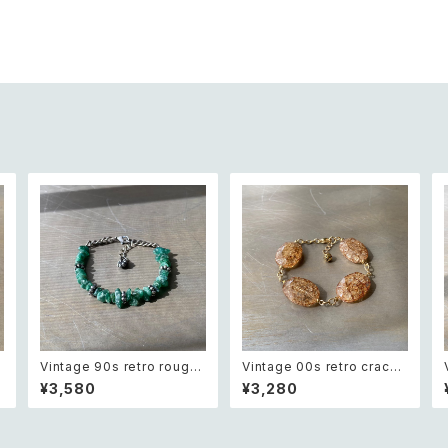
t
Vintage 90s retro rough
Vintage 00s retro crack
cut green aventurine bra
beads bracelet レトロ ヴィ
¥3,580
¥3,280
テ
celet レトロ ヴィンテージ ア
ンテージ アクセサリー クラッ
クセサリー 天然石 ラフカット
ク ビーズ ブレスレット
グリーンアベンチュリン ブレ
スレット