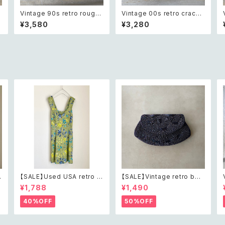
t
Vintage 90s retro rough
Vintage 00s retro crack
cut green aventurine bra
beads bracelet レトロ ヴィ
¥3,580
¥3,280
テ
celet レトロ ヴィンテージ ア
ンテージ アクセサリー クラッ
クセサリー 天然石 ラフカット
ク ビーズ ブレスレット
グリーンアベンチュリン ブレ
スレット
【SALE】Used USA retro b
【SALE】Vintage retro bea
h
otanical flower salopett
ds embroidery navy blue
¥1,788
¥1,490
e short pants レトロ アメリ
pouch レトロ ヴィンテージ
カ ユーズド 古着 ライトグリー
ホワイト ビーズ刺繍 ネイビー
40%OFF
50%OFF
ン ボタニカル フラワー サロペ
紺色 ポーチ
ット ショートパンツ