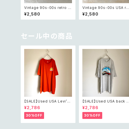
Vintage 90s-00s retro m
Vintage 90s-00s USA re
etal wire flower chain br
ro blue shell beads brac
¥2,580
¥2,580
acelet レトロ ヴィンテージ
elet レトロ アメリカ ヴィン
アクセサリー シルバー メタル
ージ アクセサリー ブルー シ
ワイヤー フラワー チェーン ブ
ェル ビーズ ブレスレット
レスレット
セール中の商品
【SALE】Used USA Levi’s
【SALE】Used USA back t
sunrise design orange t
o the 80s car design t s
¥2,786
¥2,786
shirt レトロ アメリカ ユーズ
irt レトロ アメリカ ユーズド
ド 古着 リーバイス サンライズ
古着 カーデザイン ライトグレ
30%OFF
30%OFF
デザイン オレンジ Tシャツ X
ー Tシャツ XXL
XL