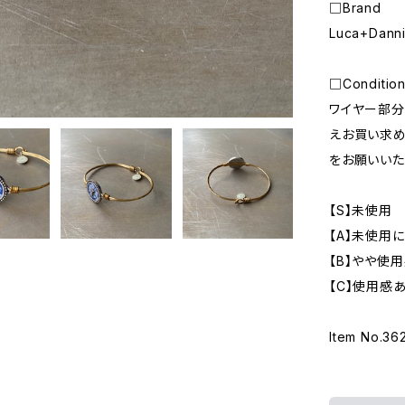
□Brand
Luca+Dann
□Conditio
ワイヤー部分
えお買い求め
をお願いいた
【S】未使用
【A】未使用
【B】やや使
【C】使用感
Item No.36