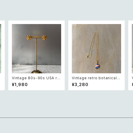
o
Vintage 80s-90s USA ret
Vintage retro botanical fl
e
ro sun design pierce レト
ower blue enamel neckl
¥1,980
¥3,280
ロ アメリカ ヴィンテージ アク
ace レトロ ヴィンテージ アク
セサリー 太陽 デザイン ピア
セサリー ボタニカル フラワー
ン
ス
ブルー エナメル ネックレス