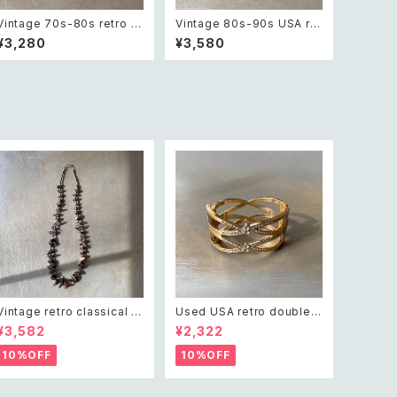
Vintage 70s-80s retro gr
Vintage 80s-90s USA ret
een bijou classical bead
ro green glass beads br
¥3,280
¥3,580
s bracelet レトロ ヴィンテ
acelet レトロ アメリカ ヴィ
ージ アクセサリー グリーン
ンテージ アクセサリー グリー
ビジュー クラシカル ビーズ ブ
ン 緑 ガラス ビーズ ブレスレ
レスレット
ット
Vintage retro classical ro
Used USA retro double c
ugh cut shell beads nec
ross crystal bijou bangle
¥3,582
¥2,322
klace レトロ ヴィンテージ ア
レトロ アメリカ ユーズド アク
クセサリー クラシカル ラフカ
セサリー ゴールド ダブル クロ
10%OFF
10%OFF
ット シェル ビーズ ネックレス
ス ビジュー バングル