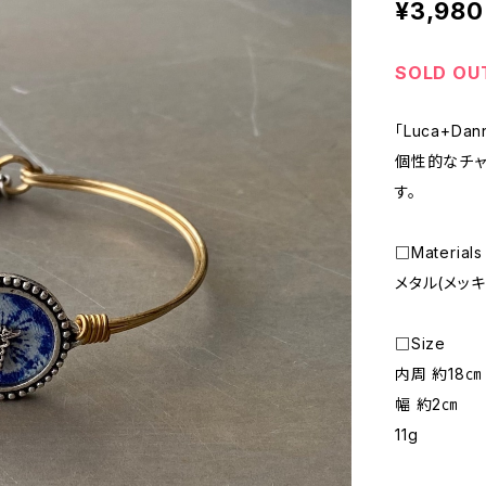
¥3,980
SOLD OU
「Luca+D
個性的なチャ
す。
□Materials
メタル(メッキ
□Size
内周 約18㎝
幅 約2㎝
11g