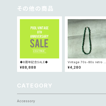
その他の商品
◆8周年記念SALE◆
Vintage 70s-80s retro r
ugh cut green aventurin
¥88,888
¥4,280
necklace レトロ ヴィンテー
ジ アクセサリー 天然石 ラフ
カット グリーンアベンチュリ
ネックレス
CATEGORY
Accessory