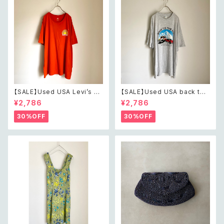
【SALE】Used USA Levi’s su
【SALE】Used USA back to t
nrise design orange t shirt
he 80s car design t shirt レ
¥2,786
¥2,786
レトロ アメリカ ユーズド 古着
トロ アメリカ ユーズド 古着 カ
リーバイス サンライズ デザイン
ーデザイン ライトグレー Tシャ
30%OFF
30%OFF
オレンジ Tシャツ XXL
ツ XXL