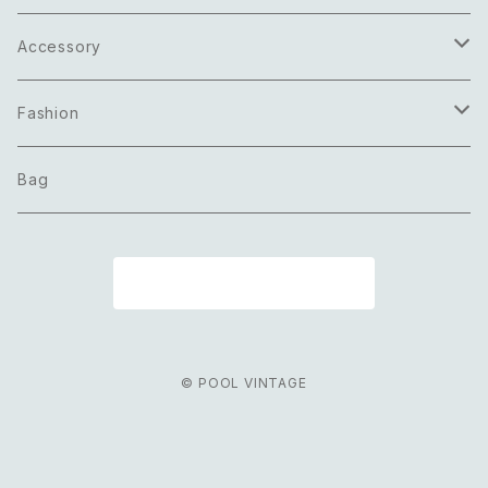
Accessory
Necklace
Fashion
Pierce
Tops
Bag
Earring
Bottoms
商品一覧に戻る
Bracelet
Onepiece
Ring
Outer
© POOL VINTAGE
Brooch
Scarf