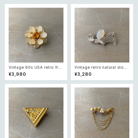
Vintage 60s USA retro fros
Vintage retro natural stone
ted glass botanical flower
classical brooch レトロ ヴィ
¥3,980
¥3,280
crystal bijou brooch レトロ
ンテージ アクセサリー 天然石
アメリカ ヴィンテージ アクセサ
クラシカル ブローチ
リー フロストガラス ボタニカル
フラワー クリスタル ビジュー ブ
ローチ