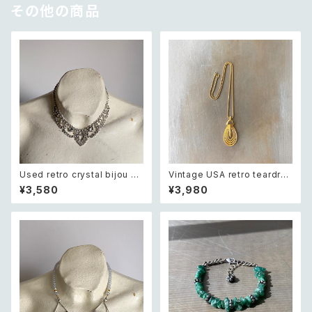
その他の商品
Used retro crystal bijou cl
Vintage USA retro teardro
assical design necklace レ
p open charm necklace レ
¥3,580
¥3,980
トロ ユーズド アクセサリー クリ
トロ アメリカ ヴィンテージ アク
スタル ビジュー クラシカル デザ
セサリー ゴールド ティアドロッ
イン ネックレス
プ オープン チャーム ネックレス