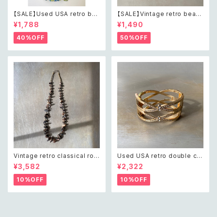
【SALE】Used USA retro bot
【SALE】Vintage retro bead
anical flower salopette sh
s embroidery navy blue po
¥1,788
¥1,490
ort pants レトロ アメリカ ユー
uch レトロ ヴィンテージ ホワイ
ズド 古着 ライトグリーン ボタニ
ト ビーズ刺繍 ネイビー 紺色 ポ
40%OFF
50%OFF
カル フラワー サロペット ショー
ーチ
トパンツ
Vintage retro classical rou
Used USA retro double cro
gh cut shell beads necklac
ss crystal bijou bangle レト
¥3,582
¥2,322
e レトロ ヴィンテージ アクセサ
ロ アメリカ ユーズド アクセサリ
リー クラシカル ラフカット シェ
ー ゴールド ダブル クロス ビジ
10%OFF
10%OFF
ル ビーズ ネックレス
ュー バングル