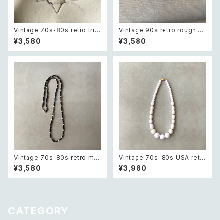
Vintage 70s-80s retro tria
Vintage 90s retro rough cu
ngle design beads neckla
t green aventurine bracele
¥3,580
¥3,580
ce レトロ ヴィンテージ アクセ
t レトロ ヴィンテージ アクセサ
サリー トライアングル デザイン
リー 天然石 ラフカット グリーン
ビーズ ネックレス
アベンチュリン ブレスレット
Vintage 70s-80s retro mo
Vintage 70s-80s USA retr
notone glass beads long n
o white beads classical ne
¥3,580
¥3,980
ecklace レトロ ヴィンテージ
cklace レトロ アメリカ ヴィン
アクセサリー モノトーン ガラス
テージ アクセサリー ホワイト ビ
ビーズ ロング ネックレス
ーズ クラシカル ネックレス
CATEGORY