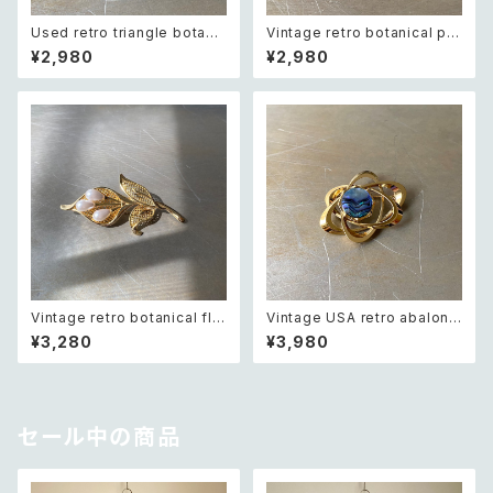
Used retro triangle botani
Vintage retro botanical pe
cal lace design brooch レト
arl×bijou brooch レトロ ヴィ
¥2,980
¥2,980
ロ ユーズド アクセサリー トライ
ンテージ アクセサリー ボタニカ
アングル ボタニカル レース デ
ル パール×ビジュー ドレープ チ
ザイン ブローチ
ェーン ブローチ
Vintage retro botanical flo
Vintage USA retro abalone
wer pearl brooch レトロ ヴィ
shell cosmic design brooc
¥3,280
¥3,980
ンテージ アクセサリー ボタニカ
h レトロ アメリカ ヴィンテージ
ル フラワー パール ブローチ
アクセサリー 天然石 アバロンシ
ェル 宇宙 デザイン ブローチ
セール中の商品