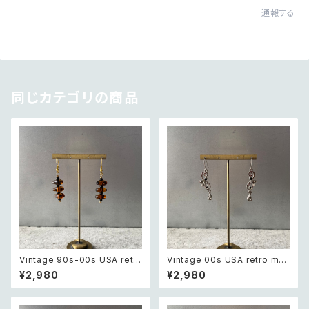
通報する
同じカテゴリの商品
Vintage 90s-00s USA retr
Vintage 00s USA retro mo
o amber color beads pierc
notone bijou classical des
¥2,980
¥2,980
e レトロ アメリカ ヴィンテージ
ign pierce レトロ アメリカ ヴ
アクセサリー 琥珀色 ビーズ ピ
ィンテージ アクセサリー モノト
アス/イヤリング
ーン ビジュー クラシカル デザ