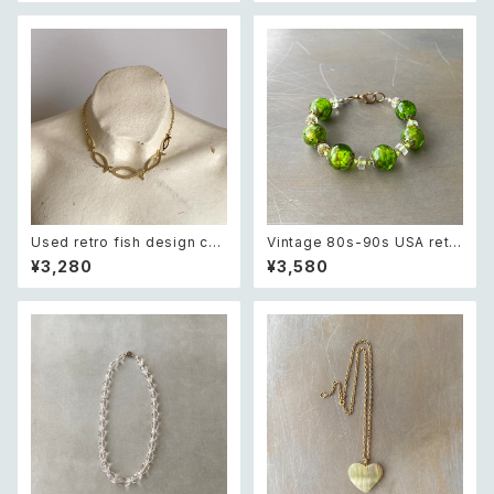
セサリー ゴールド ティアドロッ
サリー シルバー 天然石 アゲー
プ オープン チャーム ネックレス
ト ピアス/イヤリング
Used retro fish design cha
Vintage 80s-90s USA retr
in necklace レトロ ユーズド
o green glass beads brac
¥3,280
¥3,580
アクセサリー フィッシュ お魚 デ
elet レトロ アメリカ ヴィンテー
ザイン ゴールド チェーン ネック
ジ アクセサリー グリーン 緑 ガ
レス
ラス ビーズ ブレスレット