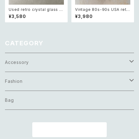
Used retro crystal glass b
Vintage 80s-90s USA retr
eads necklace レトロ ユーズ
o green glass heart charm
¥3,580
¥3,980
ド アクセサリー クリスタル ガラ
necklace レトロ アメリカ ヴィ
ス ビーズ ネックレス
ンテージ アクセサリー グリーン
緑 ガラス ハート チャーム ネッ
クレス
CATEGORY
Accessory
Necklace
Fashion
Pierce
Tops
Bag
Earring
Bottoms
商品一覧に戻る
Bracelet
Onepiece