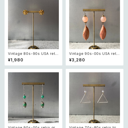
イン ピアス/イヤリング
Vintage 80s-90s USA retr
Vintage 90s-00s USA retr
o sun design pierce レトロ
o pink×gold marble beads
¥1,980
¥3,280
アメリカ ヴィンテージ アクセサ
pierce レトロ アメリカ ヴィン
リー 太陽 デザイン ピアス
テージ アクセサリー ピンク×ゴ
ールド マーブル ビーズ ピアス/
イヤリング
Vintage 90s-00s retro gre
Vintage 70s-80s retro tria