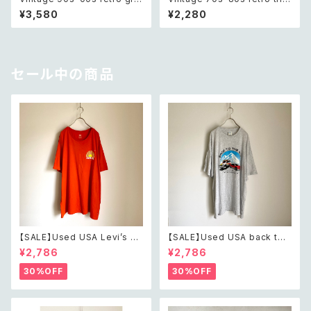
en aventurine pierce レトロ
ngle design beads pierce
¥3,580
¥2,280
ヴィンテージ アクセサリー 天然
レトロ ヴィンテージ アクセサリ
石 グリーンアベンチュリン ピア
ー トライアングル デザイン ビー
ス/イヤリング
ズ ピアス
セール中の商品
【SALE】Used USA Levi’s su
【SALE】Used USA back to t
nrise design orange t shirt
he 80s car design t shirt レ
¥2,786
¥2,786
レトロ アメリカ ユーズド 古着
トロ アメリカ ユーズド 古着 カ
リーバイス サンライズ デザイン
ーデザイン ライトグレー Tシャ
30%OFF
30%OFF
オレンジ Tシャツ XXL
ツ XXL