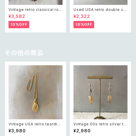
Vintage retro classical rou
Used USA retro double cro
gh cut shell beads necklac
ss crystal bijou bangle レト
¥3,582
¥2,322
e レトロ ヴィンテージ アクセサ
ロ アメリカ ユーズド アクセサリ
リー クラシカル ラフカット シェ
ー ゴールド ダブル クロス ビジ
10%OFF
10%OFF
ル ビーズ ネックレス
ュー バングル
その他の商品
Vintage USA retro teardro
Vintage 00s retro silver to
p open charm necklace レ
ne natural stone agate pie
¥3,980
¥2,980
トロ アメリカ ヴィンテージ アク
rce レトロ ヴィンテージ アクセ