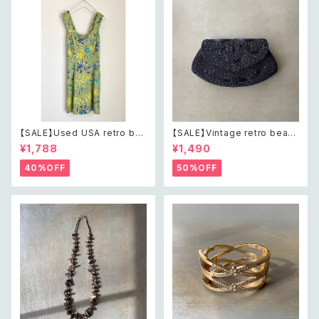
【SALE】Used USA retro bot
【SALE】Vintage retro bead
anical flower salopette sh
s embroidery navy blue po
¥1,788
¥1,490
ort pants レトロ アメリカ ユー
uch レトロ ヴィンテージ ホワイ
ズド 古着 ライトグリーン ボタニ
ト ビーズ刺繍 ネイビー 紺色 ポ
40%OFF
50%OFF
カル フラワー サロペット ショー
ーチ
トパンツ