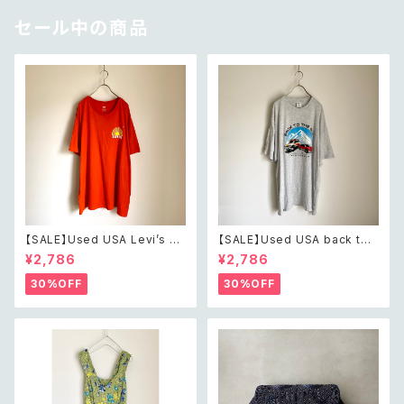
セール中の商品
【SALE】Used USA Levi’s su
【SALE】Used USA back to t
nrise design orange t shirt
he 80s car design t shirt レ
¥2,786
¥2,786
レトロ アメリカ ユーズド 古着
トロ アメリカ ユーズド 古着 カ
リーバイス サンライズ デザイン
ーデザイン ライトグレー Tシャ
30%OFF
30%OFF
オレンジ Tシャツ XXL
ツ XXL