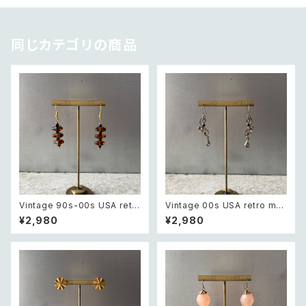
同じカテゴリの商品
Vintage 90s-00s USA retr
Vintage 00s USA retro mo
o amber color beads pierc
notone bijou classical des
¥2,980
¥2,980
e レトロ アメリカ ヴィンテージ
ign pierce レトロ アメリカ ヴ
アクセサリー 琥珀色 ビーズ ピ
ィンテージ アクセサリー モノト
アス/イヤリング
ーン ビジュー クラシカル デザ
イン ピアス/イヤリング