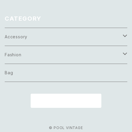
ブルー ペイント ボタニカル フラ
ワー デザイン ネックレス
CATEGORY
Accessory
Necklace
Fashion
Pierce
Tops
Bag
Earring
Bottoms
商品一覧に戻る
Bracelet
Onepiece
Ring
Outer
© POOL VINTAGE