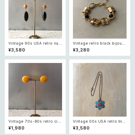
Vintage 90s USA retro nat
Vintage retro black bijou b
ural stone agate×green ja
icolor chain bracelet レトロ
¥3,580
¥3,280
sper swing design pierce
ヴィンテージ アクセサリー ブラ
レトロ アメリカ ヴィンテージ ア
ック ビジュー バイカラー チェー
クセサリー 天然石 アゲート×グ
ン ブレスレット
リーンジャスパー スウィング デ
ザイン ピアス/イヤリング
Vintage 70s-80s retro circ
Vintage 00s USA retro blu
le design earrings レトロ ヴ
e painted botanical flower
¥1,980
¥3,580
ィンテージ アクセサリー サーク
design necklace レトロ アメ
ル デザイン イヤリング
リカ ヴィンテージ アクセサリー