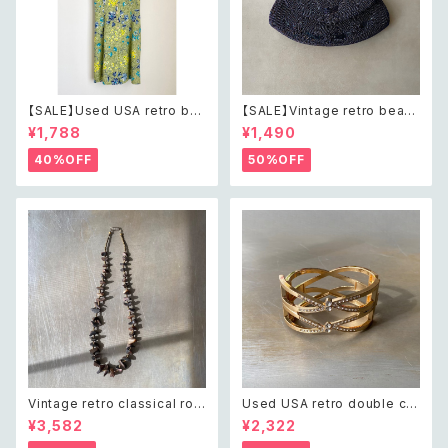
【SALE】Used USA retro bot
【SALE】Vintage retro bead
anical flower salopette sh
s embroidery navy blue po
¥1,788
¥1,490
ort pants レトロ アメリカ ユー
uch レトロ ヴィンテージ ホワイ
ズド 古着 ライトグリーン ボタニ
ト ビーズ刺繍 ネイビー 紺色 ポ
40%OFF
50%OFF
カル フラワー サロペット ショー
ーチ
トパンツ
Vintage retro classical rou
Used USA retro double cro
gh cut shell beads necklac
ss crystal bijou bangle レト
¥3,582
¥2,322
e レトロ ヴィンテージ アクセサ
ロ アメリカ ユーズド アクセサリ