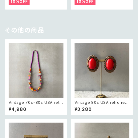
リー クラシカル ラフカット シェ
ー ゴールド ダブル クロス ビジ
10%OFF
10%OFF
ル ビーズ ネックレス
ュー バングル
その他の商品
Vintage 70s-80s USA retr
Vintage 80s USA retro red
o multicolor wood beads n
stone big earring レトロ ア
¥4,980
¥3,280
ecklace レトロ アメリカ ヴィン
メリカ ヴィンテージ アクセサリ
テージ アクセサリー マルチカラ
ー レッド ストーン ビッグ イヤリ
ー ウッド ビーズ ネックレス
ング