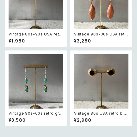
Vintage 80s-90s USA retr
Vintage 90s-00s USA retr
o sun design pierce レトロ
o pink×gold marble beads
¥1,980
¥3,280
アメリカ ヴィンテージ アクセサ
pierce レトロ アメリカ ヴィン
リー 太陽 デザイン ピアス
テージ アクセサリー ピンク×ゴ
ールド マーブル ビーズ ピアス/
イヤリング
Vintage 90s-00s retro gre
Vintage 80s USA retro bla
en aventurine pierce レトロ
ck enamel circle design pi
¥3,580
¥2,980
ヴィンテージ アクセサリー 天然
erces レトロ アメリカ ヴィンテ
石 グリーンアベンチュリン ピア
ージ アクセサリー ブラック エナ
ス/イヤリング
メル サークル デザイン ピアス