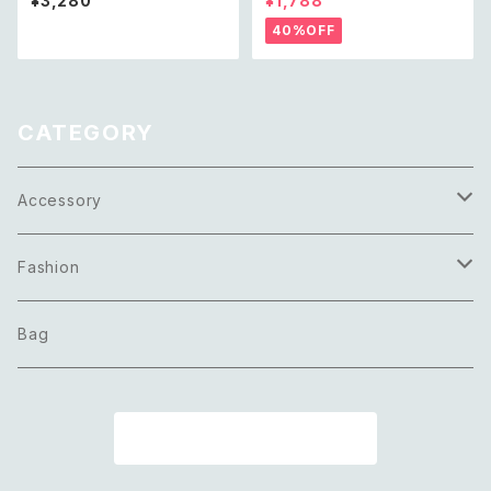
¥3,280
¥1,788
レトロ ヴィンテージ アクセサリ
ort pants レトロ アメリカ ユー
ー ボタニカル フラワー ブルー
ズド 古着 ライトグリーン ボタニ
40%OFF
エナメル ネックレス
カル フラワー サロペット ショー
トパンツ
CATEGORY
Accessory
Necklace
Fashion
Pierce
Tops
Bag
Earring
Bottoms
商品一覧に戻る
Bracelet
Onepiece