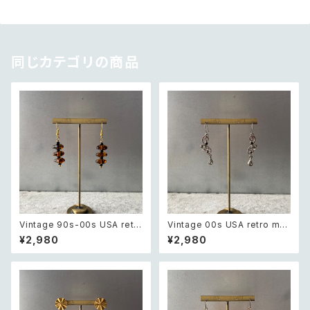
同じカテゴリの商品
Vintage 90s-00s USA retr
Vintage 00s USA retro mo
o amber color beads pierc
notone bijou classical des
¥2,980
¥2,980
e レトロ アメリカ ヴィンテージ
ign pierce レトロ アメリカ ヴ
アクセサリー 琥珀色 ビーズ ピ
ィンテージ アクセサリー モノト
アス/イヤリング
ーン ビジュー クラシカル デザ
イン ピアス/イヤリング