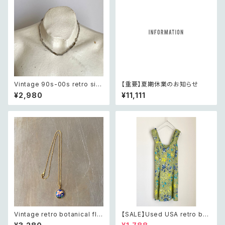
Vintage 90s-00s retro silv
【重要】夏期休業のお知らせ
er tone design chain neckl
¥2,980
¥11,111
ace レトロ ヴィンテージ アクセ
サリー シルバー デザイン チェ
ーン ネックレス
Vintage retro botanical flo
【SALE】Used USA retro bot
wer blue enamel necklace
anical flower salopette sh