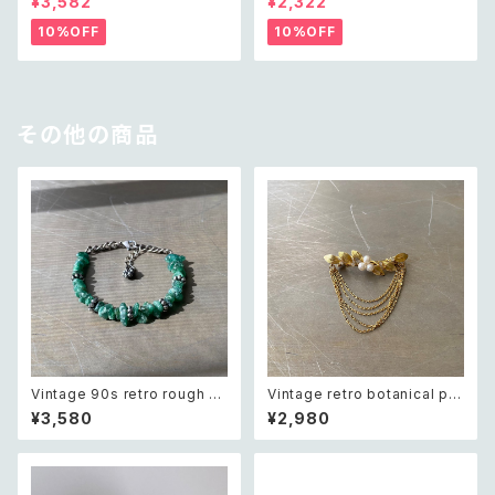
¥3,582
¥2,322
e レトロ ヴィンテージ アクセサ
ロ アメリカ ユーズド アクセサリ
リー クラシカル ラフカット シェ
ー ゴールド ダブル クロス ビジ
10%OFF
10%OFF
ル ビーズ ネックレス
ュー バングル
その他の商品
Vintage 90s retro rough cu
Vintage retro botanical pe
t green aventurine bracele
arl×bijou brooch レトロ ヴィ
¥3,580
¥2,980
t レトロ ヴィンテージ アクセサ
ンテージ アクセサリー ボタニカ
リー 天然石 ラフカット グリーン
ル パール×ビジュー ドレープ チ
アベンチュリン ブレスレット
ェーン ブローチ