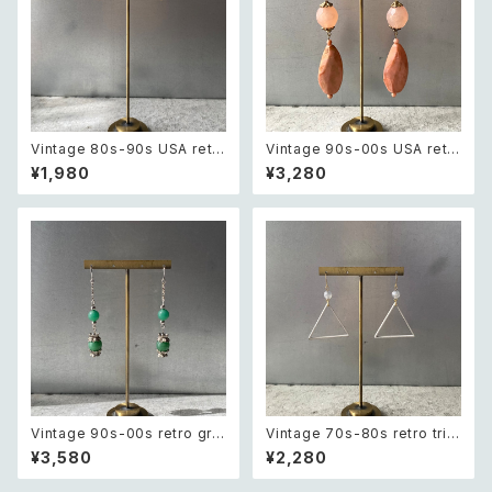
Vintage 80s-90s USA retr
Vintage 90s-00s USA retr
o sun design pierce レトロ
o pink×gold marble beads
¥1,980
¥3,280
アメリカ ヴィンテージ アクセサ
pierce レトロ アメリカ ヴィン
リー 太陽 デザイン ピアス
テージ アクセサリー ピンク×ゴ
ールド マーブル ビーズ ピアス/
イヤリング
Vintage 90s-00s retro gre
Vintage 70s-80s retro tria
en aventurine pierce レトロ
ngle design beads pierce
¥3,580
¥2,280
ヴィンテージ アクセサリー 天然
レトロ ヴィンテージ アクセサリ
石 グリーンアベンチュリン ピア
ー トライアングル デザイン ビー