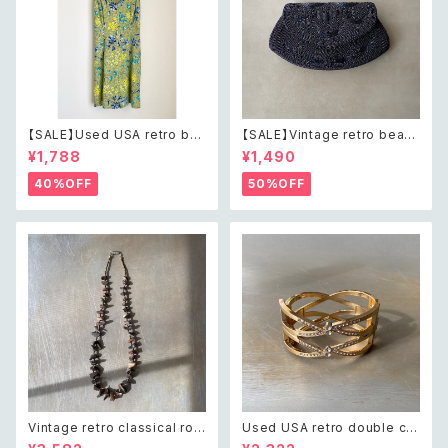
【SALE】Used USA retro bot
【SALE】Vintage retro bead
anical flower salopette sh
s embroidery navy blue po
¥1,788
¥1,490
ort pants レトロ アメリカ ユー
uch レトロ ヴィンテージ ホワイ
ズド 古着 ライトグリーン ボタニ
ト ビーズ刺繍 ネイビー 紺色 ポ
40%OFF
50%OFF
カル フラワー サロペット ショー
ーチ
トパンツ
Vintage retro classical rou
Used USA retro double cro
gh cut shell beads necklac
ss crystal bijou bangle レト