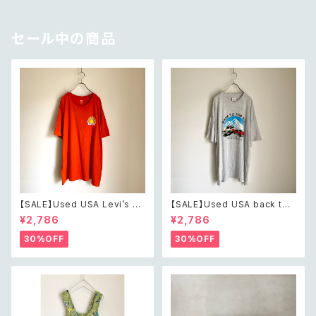
ス/イヤリング
ズ ピアス
セール中の商品
【SALE】Used USA Levi’s su
【SALE】Used USA back to t
nrise design orange t shirt
he 80s car design t shirt レ
¥2,786
¥2,786
レトロ アメリカ ユーズド 古着
トロ アメリカ ユーズド 古着 カ
リーバイス サンライズ デザイン
ーデザイン ライトグレー Tシャ
30%OFF
30%OFF
オレンジ Tシャツ XXL
ツ XXL