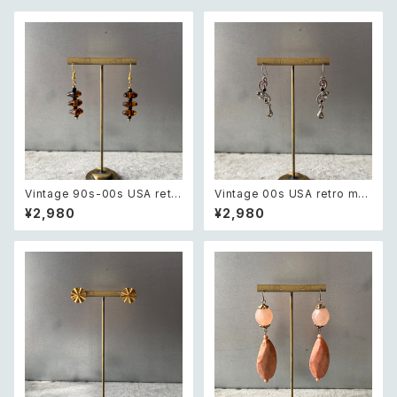
Vintage 90s-00s USA retr
Vintage 00s USA retro mo
o amber color beads pierc
notone bijou classical des
¥2,980
¥2,980
e レトロ アメリカ ヴィンテージ
ign pierce レトロ アメリカ ヴ
アクセサリー 琥珀色 ビーズ ピ
ィンテージ アクセサリー モノト
アス/イヤリング
ーン ビジュー クラシカル デザ
イン ピアス/イヤリング