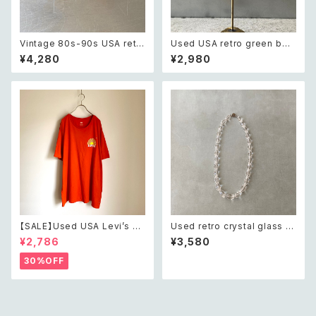
Vintage 80s-90s USA retr
Used USA retro green bea
o gold tone classical wide
ds pierce レトロ アメリカ ユ
¥4,280
¥2,980
design chain bracelet レト
ーズド アクセサリー グリーン ビ
ロ アメリカ ヴィンテージ アクセ
ーズ ピアス/イヤリング
サリー ゴールド クラシカル ワイ
ド デザイン チェーン ブレスレッ
ト
【SALE】Used USA Levi’s su
Used retro crystal glass b
nrise design orange t shirt
eads necklace レトロ ユーズ
¥2,786
¥3,580
レトロ アメリカ ユーズド 古着
ド アクセサリー クリスタル ガラ
リーバイス サンライズ デザイン
ス ビーズ ネックレス
30%OFF
オレンジ Tシャツ XXL