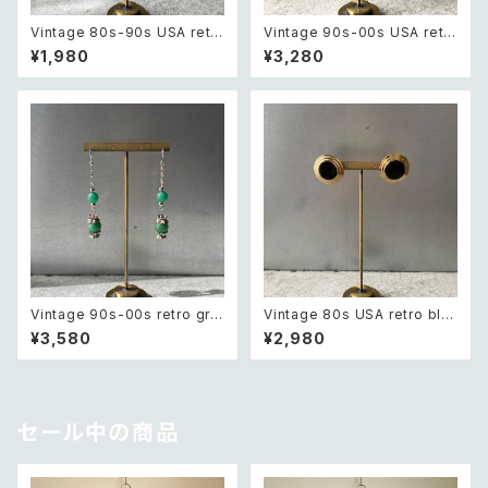
Vintage 80s-90s USA retr
Vintage 90s-00s USA retr
o sun design pierce レトロ
o pink×gold marble beads
¥1,980
¥3,280
アメリカ ヴィンテージ アクセサ
pierce レトロ アメリカ ヴィン
リー 太陽 デザイン ピアス
テージ アクセサリー ピンク×ゴ
ールド マーブル ビーズ ピアス/
イヤリング
Vintage 90s-00s retro gre
Vintage 80s USA retro bla
en aventurine pierce レトロ
ck enamel circle design pi
¥3,580
¥2,980
ヴィンテージ アクセサリー 天然
erces レトロ アメリカ ヴィンテ
石 グリーンアベンチュリン ピア
ージ アクセサリー ブラック エナ
ス/イヤリング
メル サークル デザイン ピアス
セール中の商品