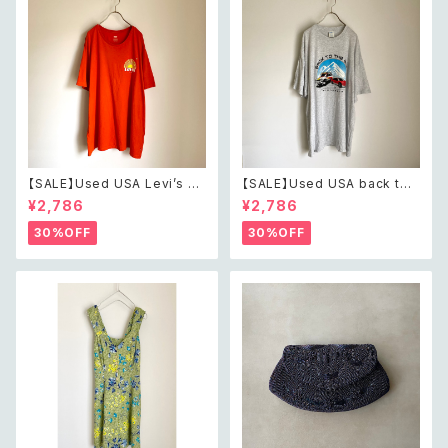
【SALE】Used USA Levi’s su
【SALE】Used USA back to t
nrise design orange t shirt
he 80s car design t shirt レ
¥2,786
¥2,786
レトロ アメリカ ユーズド 古着
トロ アメリカ ユーズド 古着 カ
リーバイス サンライズ デザイン
ーデザイン ライトグレー Tシャ
30%OFF
30%OFF
オレンジ Tシャツ XXL
ツ XXL