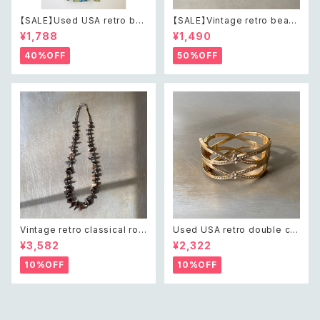
【SALE】Used USA retro bot
【SALE】Vintage retro bead
anical flower salopette sh
s embroidery navy blue po
¥1,788
¥1,490
ort pants レトロ アメリカ ユー
uch レトロ ヴィンテージ ホワイ
ズド 古着 ライトグリーン ボタニ
ト ビーズ刺繍 ネイビー 紺色 ポ
40%OFF
50%OFF
カル フラワー サロペット ショー
ーチ
トパンツ
Vintage retro classical rou
Used USA retro double cro
gh cut shell beads necklac
ss crystal bijou bangle レト
¥3,582
¥2,322
e レトロ ヴィンテージ アクセサ
ロ アメリカ ユーズド アクセサリ
リー クラシカル ラフカット シェ
ー ゴールド ダブル クロス ビジ
10%OFF
10%OFF
ル ビーズ ネックレス
ュー バングル