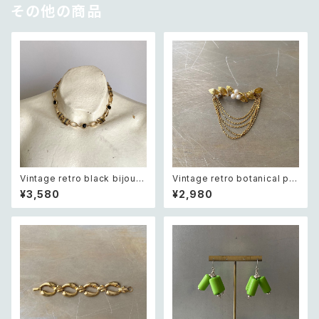
その他の商品
Vintage retro black bijou b
Vintage retro botanical pe
icolor chain necklace レト
arl×bijou brooch レトロ ヴィ
¥3,580
¥2,980
ロ ヴィンテージ アクセサリー ブ
ンテージ アクセサリー ボタニカ
ラック ビジュー バイカラー チェ
ル パール×ビジュー ドレープ チ
ーン ネックレス
ェーン ブローチ