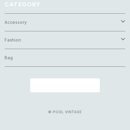
CATEGORY
Accessory
Necklace
Fashion
Pierce
Tops
Bag
Earring
Bottoms
商品一覧に戻る
Bracelet
Onepiece
Ring
Outer
© POOL VINTAGE
Brooch
Scarf